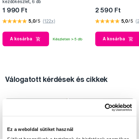
kezdőkészlet, 6 db
1 990 Ft
2 590 Ft
5,0
/5
(122x)
5,0
/5
(
A kosárba
A kosárba
Készleten > 5 db
Válogatott kérdések és cikkek
Ez a weboldal sütiket használ
Sütiket használunk a tartalmak és hirdetések személyre