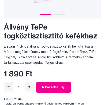
Állvány TePe
fogköztisztisztító kefékhez
Elegáns 4 db-os állvány fogköztisztító kefék bemutatására.
Mérete megfelel bármely méretű fogköztisztító keféhez, TePe
Original, Extra soft és Angle típusokhoz. A termékeket nem
tartalmazza a csomagolás.
Teljes leírás
1 890 Ft
A kosárba
1 890 Ft/1 db
Raktáron webáruházból történő vásárláshoz több, mint 5 db