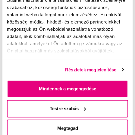
szabásához, közösségi funkciók biztosításához,
valamint weboldalforgalmunk elemzéséhez. Ezenkívül
közösségi média-, hirdető- és elemező partnereinkkel
megosztjuk az Ön weboldalhasználatra vonatkozó
Érdemes tudni
adatait, akik kombinálhatják az adatokat más olyan
adatokkal, amelyeket Ön adott meg számukra vagy az
Március 20-án az egész világ a szájhigiénia napját ünnepli.
Ön által használt más szolgáltatásokból gyűjtöttek.
Mi a többi napon is igyekszünk emlékeztetni Önt a
szájápolás fontosságára. Ma azonban az alapismeretek
hangsúlyozását felváltjuk e...
Részletek megjelenítése
Teljes cikk
Mindennek a megengedése
Testre szabás
Megtagad