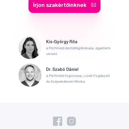
Írjon szakértőinknek
Kis-György Rita
a Profimed dentálhigiénikusa, egyetemi
oktató
Dr. Szabó Dániel
a Profimed fogorvosa, Lioral Fogászati
és Szájsebészeti Klinika