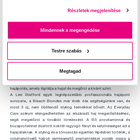
Részletek megjelenítése
Mindennek a megengedése
Testre szabás
A világosított haj különleges figyelmet igényel, legyen szó akár egy
szőke frizuráról, akár melírről. A szőkített haj szerkezete sérül és
Megtagad
hajlamos a kiszáradásra, törésre, a fényvesztésre és a sárga
árnyalatok megjelenésére. Ezért elengedhetetlen a megfelelő
hajápolás, amely táplálja a hajat és megőrzi a kívánt színt.
A Lee Stafford egyik legnépszerűbb professzionális hajápoló
sorozata, a Bleach Blondes már évek óta segítségünkre van, és
most 3 új, nem öblítendő styling termékkel bővült. Az Everyday
Care szérum elengedhetetlen az elszáradt haj megerősítéséhez,
segít megelőzni a további töredezést. A B5 provitaminnal és
búzaproteinnel dúsított koktél ragyogó fényt és selymességet ad a
hajszálaknak. A styling és a tónusozás egyetlen lépésben történik, a
volumennövelő habok semlegesítő pigmentekkel vonják vissza a