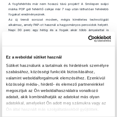
A fogfehérítés már nem hosszú távú projekt! A Smilepen svájci
márka POP gél fehérítő csíkjai már 7 nap után láthatóan fehérebb
fogakat eredményeznek.
Az új trendi sorozat modern, mégis kíméletes technológiát
alkalmaz, amely PAP-ot használ a hagyományos peroxidok helyett.
Napi 30 perc egy hétig és a fogak akár több árnyalattal is
világosabbá válnak. A fehérítő gél hidroxiapatitot tartalmaz, amely
erősíti a fogzománcot, hialuronsavat az íny regenerálására és E-
vitamint az általános szájhigiénia támogatására. A Smilepen 5
ínycsiklandó ízt kínál, amelyek még élvezetesebbé teszik az
alkalmazást.
Ez a weboldal sütiket használ
Sütiket használunk a tartalmak és hirdetések személyre
szabásához, közösségi funkciók biztosításához,
valamint weboldalforgalmunk elemzéséhez. Ezenkívül
közösségi média-, hirdető- és elemező partnereinkkel
megosztjuk az Ön weboldalhasználatra vonatkozó
adatait, akik kombinálhatják az adatokat más olyan
adatokkal, amelyeket Ön adott meg számukra vagy az
Ön által használt más szolgáltatásokból gyűjtöttek.