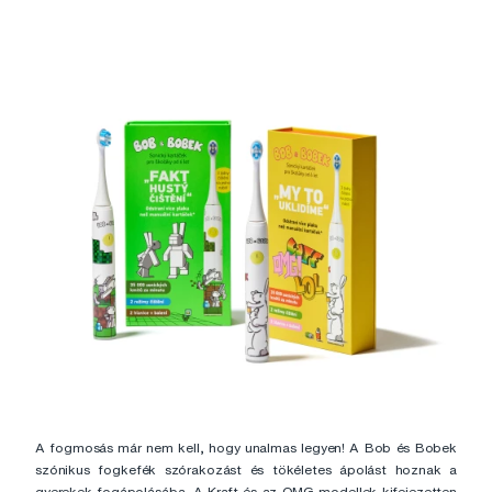
A fogmosás már nem kell, hogy unalmas legyen! A Bob és Bobek
szónikus fogkefék szórakozást és tökéletes ápolást hoznak a
gyerekek fogápolásába. A Kraft és az OMG modellek kifejezetten