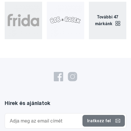
További 47
márkánk
Hírek és ajánlatok
Iratkozz fel