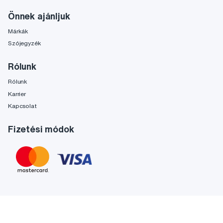
Önnek ajánljuk
Márkák
Szójegyzék
Rólunk
Rólunk
Karrier
Kapcsolat
Fizetési módok
Tato stránka je chráněna službou reCAPTCHA a platí zde
Zásady ochrany soukromí
a
Podmínky služby
společnosti Google.