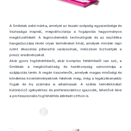
A Smilelab svéd márka, amelyet az északi szépség egyszerűsége és
tisztasága inspirál, megváltoztatja a fogápolás hagyományos
megközelítését. A legmodernebb technológiák és az esztétika
hangsúlyozása révén olyan termékeket kínál, amelyek minden napi
rutint élvezetes pillanattá varázsolnak, miközben biztosítják a
precíz eredményeket.
Akár gyors fogfehérítésről, akár komplex fehérítésről van szó, a
Smilelab a megbízhatóság és hatékonyság szinonimája a
szájápolás terén. A vegán összetevők, amelyek magas minőségi és
kíméletes követelményeknek felelnek meg, még a legérzékenyebb
fogak és íny számára is alkalmasak. A széles termékkínálat
különböző igényekhez és preferenciákhoz igazodik, lehetővé téve
a professzionális fogfehérítés elérését otthon is.