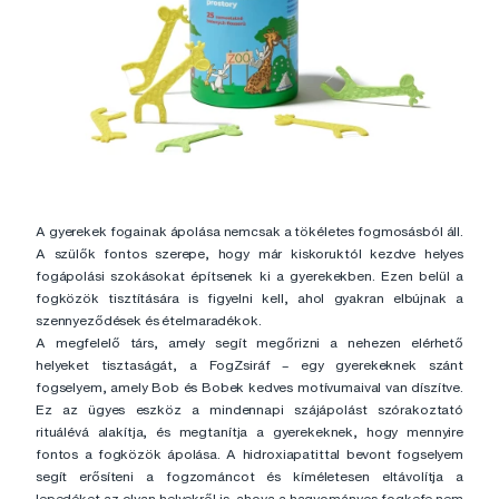
A gyerekek fogainak ápolása nemcsak a tökéletes fogmosásból áll.
A szülők fontos szerepe, hogy már kiskoruktól kezdve helyes
fogápolási szokásokat építsenek ki a gyerekekben. Ezen belül a
fogközök tisztítására is figyelni kell, ahol gyakran elbújnak a
szennyeződések és ételmaradékok.
A megfelelő társ, amely segít megőrizni a nehezen elérhető
helyeket tisztaságát, a FogZsiráf – egy gyerekeknek szánt
fogselyem, amely Bob és Bobek kedves motívumaival van díszítve.
Ez az ügyes eszköz a mindennapi szájápolást szórakoztató
rituálévá alakítja, és megtanítja a gyerekeknek, hogy mennyire
fontos a fogközök ápolása. A hidroxiapatittal bevont fogselyem
segít erősíteni a fogzománcot és kíméletesen eltávolítja a
lepedéket az olyan helyekről is, ahova a hagyományos fogkefe nem