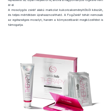
ér el.
A mosolygós zsiráf alakú markolat kukoricakeményítőből készült,
és teljes mértékben újrahasznosítható. A FogZsiráf tehát nemcsak
az egészséges mosolyt, hanem a környezetbarát megközelítést is
támogatja.