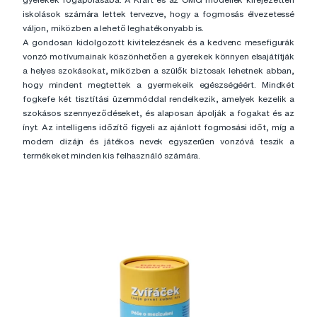
iskolások számára lettek tervezve, hogy a fogmosás élvezetessé
váljon, miközben a lehető leghatékonyabb is.
A gondosan kidolgozott kivitelezésnek és a kedvenc mesefigurák
vonzó motívumainak köszönhetően a gyerekek könnyen elsajátítják
a helyes szokásokat, miközben a szülők biztosak lehetnek abban,
hogy mindent megtettek a gyermekeik egészségéért. Mindkét
fogkefe két tisztítási üzemmóddal rendelkezik, amelyek kezelik a
szokásos szennyeződéseket, és alaposan ápolják a fogakat és az
ínyt. Az intelligens időzítő figyeli az ajánlott fogmosási időt, míg a
modern dizájn és játékos nevek egyszerűen vonzóvá teszik a
termékeket minden kis felhasználó számára.