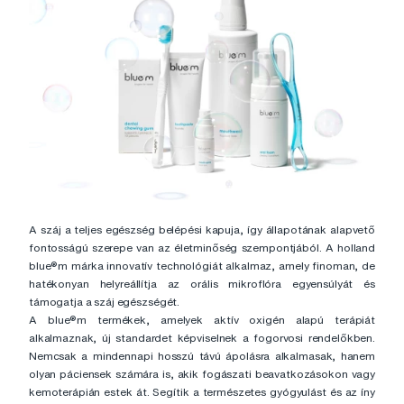
A száj a teljes egészség belépési kapuja, így állapotának alapvető
fontosságú szerepe van az életminőség szempontjából. A holland
blue®m márka innovatív technológiát alkalmaz, amely finoman, de
hatékonyan helyreállítja az orális mikroflóra egyensúlyát és
támogatja a száj egészségét.
A blue®m termékek, amelyek aktív oxigén alapú terápiát
alkalmaznak, új standardet képviselnek a fogorvosi rendelőkben.
Nemcsak a mindennapi hosszú távú ápolásra alkalmasak, hanem
olyan páciensek számára is, akik fogászati beavatkozásokon vagy
kemoterápián estek át. Segítik a természetes gyógyulást és az íny