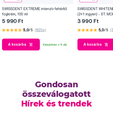
SWISSDENT EXTREME intenzív fehérítő
SWISSDENT WHITENIN
fogkrém, 100 ml
(2+1 ingyen) - ST. M
5 990 Ft
3 990 Ft
5,0
/5
(820x)
5,0
/5
(
A kosárba
A kosárba
Készleten > 5 db
Gondosan
összeválogatott
Hírek és trendek