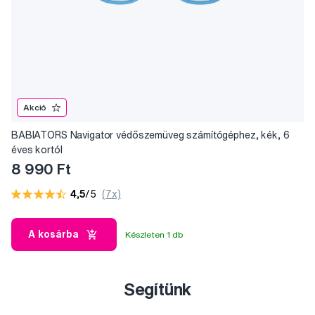
Akció
BABIATORS Navigator védőszemüveg számítógéphez, kék, 6
éves kortól
8 990 Ft
4,5
/5
(7x)
A kosárba
Készleten 1 db
Segítünk