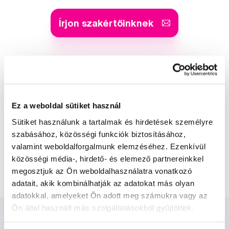
Írjon szakértőinknek
Kis-György Rita
a Profimed dentálhigiénikusa, egyetemi
Ez a weboldal sütiket használ
oktató
Sütiket használunk a tartalmak és hirdetések személyre
szabásához, közösségi funkciók biztosításához,
Dr. Szabó Dániel
valamint weboldalforgalmunk elemzéséhez. Ezenkívül
a Profimed fogorvosa, Lioral Fogászati
közösségi média-, hirdető- és elemező partnereinkkel
és Szájsebészeti Klinika
megosztjuk az Ön weboldalhasználatra vonatkozó
adatait, akik kombinálhatják az adatokat más olyan
adatokkal, amelyeket Ön adott meg számukra vagy az
Ön által használt más szolgáltatásokból gyűjtöttek.