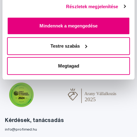
Részletek megjelenítése
Mindennek a megengedése
Hírek és ajánlatok
Testre szabás
Iratkozz fel
Megtagad
Szeretnék tájékoztatást kapni a hírekről és ajánlatokról és
egyetértek a személyes
adataim feldolgozásával
.
Kérdések, tanácsadás
info@profimed.hu