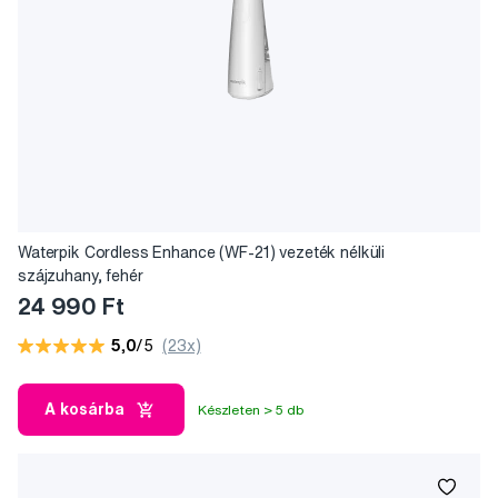
Waterpik Cordless Enhance (WF-21) vezeték nélküli
szájzuhany, fehér
24 990 Ft
5,0
/5
(23x)
A kosárba
Készleten > 5 db