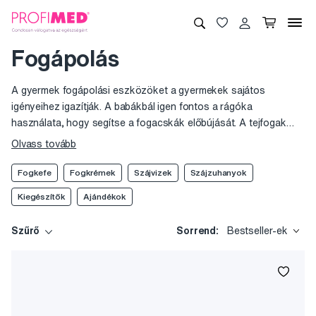
Fogápolás
A gyermek fogápolási eszközöket a gyermekek sajátos
igényeihez igazítják. A babákbál igen fontos a rágóka
használata, hogy segítse a fogacskák előbújását. A tejfogak
vagy már a maradandó fogak megfelelő növekedését, higiéniáját
Olvass tovább
professzionális termékeink biztosítják, de vannak fogszabályzót
viselők számára kifejlesztett készítményeink és eszközeink is.
Fogkefe
Fogkrémek
Szájvizek
Szájzuhanyok
A termékek többnyire vidám motívumokkal vannak ellátva vagy
Kiegészítők
Ajándékok
kellemes ízűek, hogy motválják a kicsiket a mindennapos
szájápolásra.
Szűrő
Sorrend:
Bestseller-ek