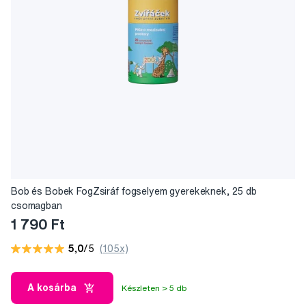
Bob és Bobek FogZsiráf fogselyem gyerekeknek, 25 db
csomagban
1 790 Ft
5,0
/5
(105x)
A kosárba
Készleten > 5 db