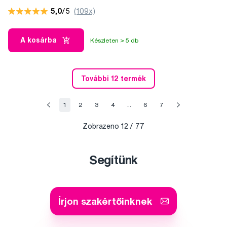
5,0
/5
(109x)
A kosárba
Készleten > 5 db
További 12 termék
1
2
3
4
...
6
7
Zobrazeno
12
/ 77
Segítünk
Írjon szakértőinknek