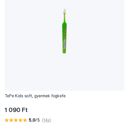
TePe Kids soft, gyermek fogkefe
1 090 Ft
5,0
/5
(14x)