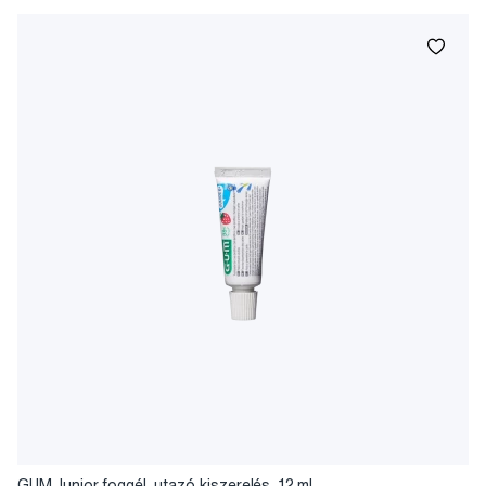
GUM Junior foggél, utazó kiszerelés, 12 ml