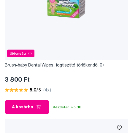
Újdonság
Brush-baby Dental Wipes, fogtisztító törlőkendő, 0+
3 800 Ft
5,0
/5
(4x)
A kosárba
Készleten > 5 db