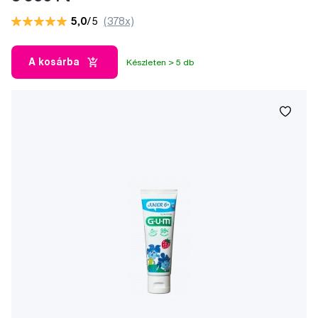
5,0
/5
(378x)
A kosárba
Készleten > 5 db