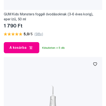
GUM Kids Monsters foggél óvodásoknak (3-6 éves korig),
eper ízű, 50 ml
1 790 Ft
5,0
/5
(98x)
A kosárba
Készleten > 5 db