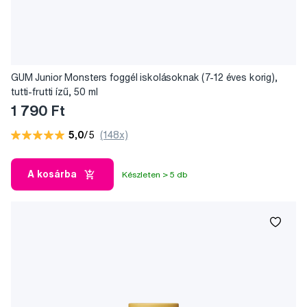
GUM Junior Monsters foggél iskolásoknak (7-12 éves korig),
tutti-frutti ízű, 50 ml
1 790 Ft
5,0
/5
(148x)
A kosárba
Készleten > 5 db