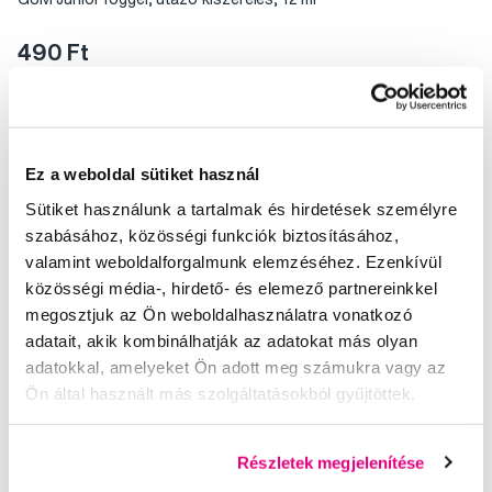
490 Ft
4,5
/5
(102x)
A kosárba
Készleten > 5 db
Ez a weboldal sütiket használ
Sütiket használunk a tartalmak és hirdetések személyre
szabásához, közösségi funkciók biztosításához,
valamint weboldalforgalmunk elemzéséhez. Ezenkívül
közösségi média-, hirdető- és elemező partnereinkkel
megosztjuk az Ön weboldalhasználatra vonatkozó
adatait, akik kombinálhatják az adatokat más olyan
adatokkal, amelyeket Ön adott meg számukra vagy az
Ön által használt más szolgáltatásokból gyűjtöttek.
Részletek megjelenítése