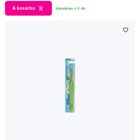
A kosárba
Készleten > 5 db