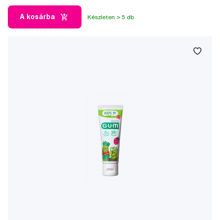
A kosárba
Készleten > 5 db