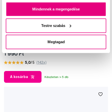
Mindennek a megengedése
Testre szabás
Megtagad
Bob és Bobek fogkrém 0-5 éves korig, 50 ml
1 990 Ft
5,0
/5
(142x)
A kosárba
Készleten > 5 db