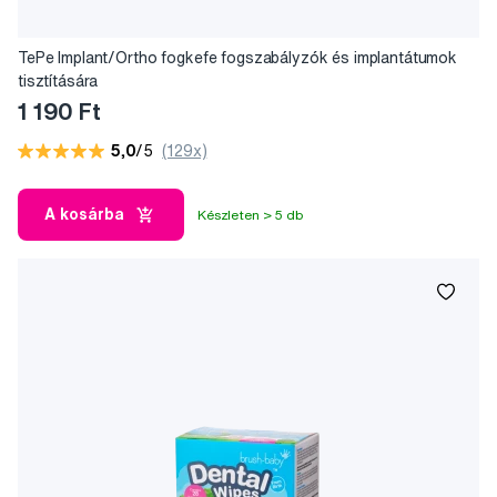
TePe Implant/Ortho fogkefe fogszabályzók és implantátumok
tisztítására
1 190 Ft
5,0
/5
(129x)
A kosárba
Készleten > 5 db