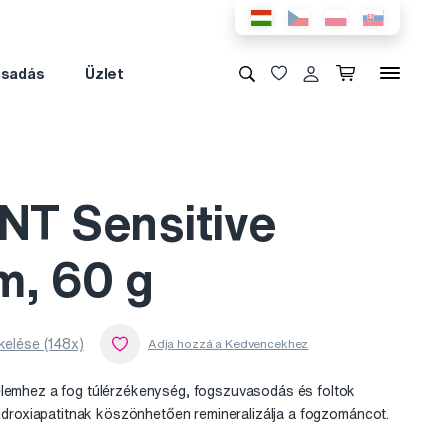
csadás
Üzlet
T Sensitive
m, 60 g
kelése (148x)
elemhez a fog túlérzékenység, fogszuvasodás és foltok
idroxiapatitnak köszönhetően remineralizálja a fogzománcot.