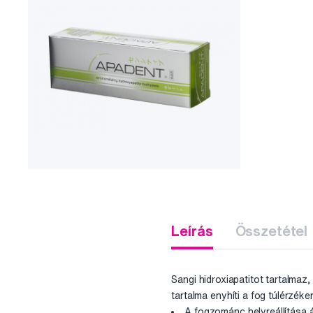
Leírás
Összetétel
Sangi
hidroxiapatitot tartalmaz
tartalma enyhíti a fog túlérzék
A fogzománc helyreállítása 