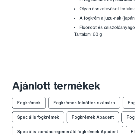
Olyan összetevőket tartalmaz
A fogkrém a juzu-nak (japán
Fluoridot és csiszolóanyago
Tartalom: 60 g.
Ajánlott termékek
Fogkrémek
Fogkrémek felnőttek számára
Fog
Speciális fogkrémek
Fogkrémek Apadent
Fog
Speciális zománcregeneráló fogkrémek Apadent
F