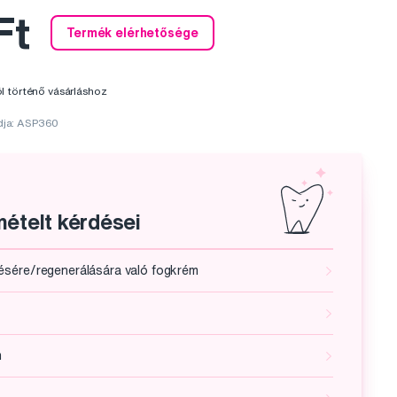
Ft
Termék elérhetősége
l történő vásárláshoz
dja: ASP360
ételt kérdései
ésére/regenerálására való fogkrém
m