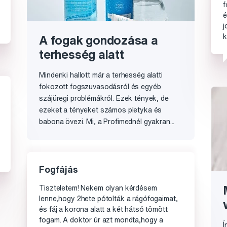
f
é
j
k
A fogak gondozása a
terhesség alatt
Mindenki hallott már a terhesség alatti
fokozott fogszuvasodásról és egyéb
szájüregi problémákról. Ezek tények, de
ezeket a tényeket számos pletyka és
babona övezi. Mi, a Profimednél gyakran...
Fogfájás
Tiszteletem! Nekem olyan kérdésem
lenne,hogy 2hete pótolták a rágófogaimat,
és fáj a korona alatt a két hátsó tömött
fogam. A doktor úr azt mondta,hogy a
Í