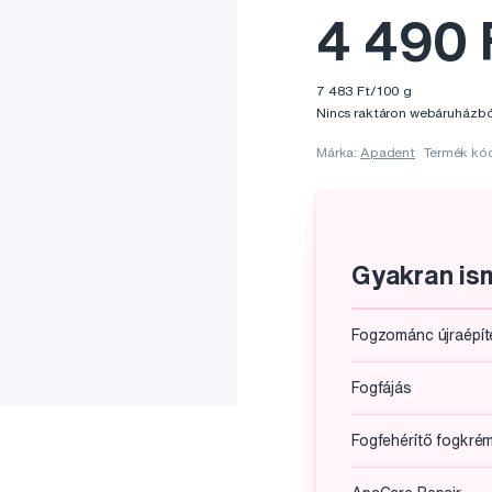
4 490 
7 483 Ft/100 g
Nincs raktáron webáruházbó
Márka:
Apadent
Termék kó
Gyakran ism
Fogzománc újraépít
Fogfájás
Fogfehérítő fogkré