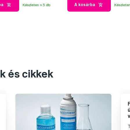
ba
A kosárba
Készleten > 5 db
Készleten
k és cikkek
T