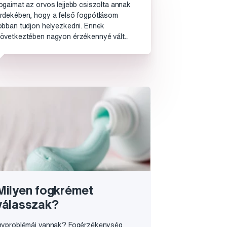
ogaimat az orvos lejjebb csiszolta annak
rdekében, hogy a felső fogpótlásom
obban tudjon helyezkedni. Ennek
övetkeztében nagyon érzékennyé vált...
Milyen fogkrémet
válasszak?
nyproblémái vannak? Fogérzékenység