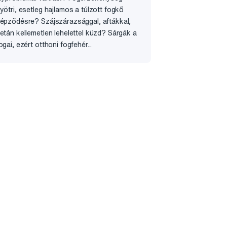
yötri, esetleg hajlamos a túlzott fogkő
épződésre? Szájszárazsággal, aftákkal,
etán kellemetlen lehelettel küzd? Sárgák a
ogai, ezért otthoni fogfehér...