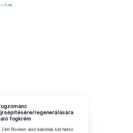
 > 5 db
Fogzománc
újraépítésére/regenerálására
való fogkrém
. Cím! Röviden: alsó baloldali, két hátsó