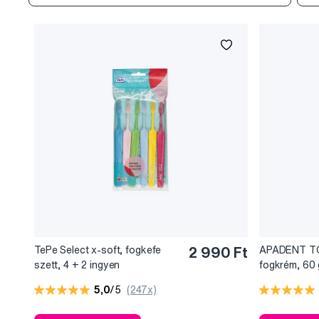
TePe Select x-soft, fogkefe
2 990 Ft
APADENT T
szett, 4 + 2 ingyen
fogkrém, 60 
5,0
/5
(247x)