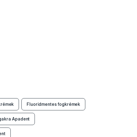
krémek
Fluoridmentes fogkrémek
gakra Apadent
ent