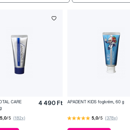
OTAL CARE
4 490 Ft
APADENT KIDS fogkrém, 60 g
g
5,0
/5
(182x)
5,0
/5
(378x)