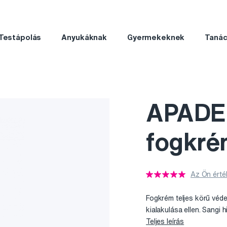
Testápolás
Anyukáknak
Gyermekeknek
Taná
APADEN
fogkré
Az Ön érté
Fogkrém teljes körű véd
kialakulása ellen. Sangi
h
Teljes leírás