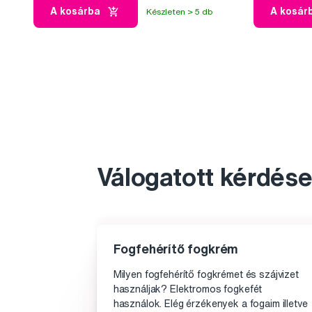
A kosárba
A kosár
Készleten > 5 db
Válogatott kérdése
Fogfehérítő fogkrém
Milyen fogfehérítő fogkrémet és szájvizet
használjak? Elektromos fogkefét
használok. Elég érzékenyek a fogaim illetve