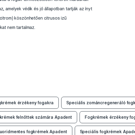
, amelyek védik és jó állapotban tartják az ínyt
citrom) köszönhetően citrusos izű
kat nem tartalmaz.
krémek érzékeny fogakra
Speciális zománcregeneráló fog
krémek felnőttek számára Apadent
Fogkrémek érzékeny fo
luoridmentes fogkrémek Apadent
Speciális fogkrémek Apad