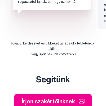
ragasztótol fájnak, és hogy ez nórmá...
g
k
n
f
További kérdéseket és cikkeket
tanácsadó felületünkön
találhat
, vagy
írjon
nekünk közvetlenül
Segítünk
Írjon szakértőinknek