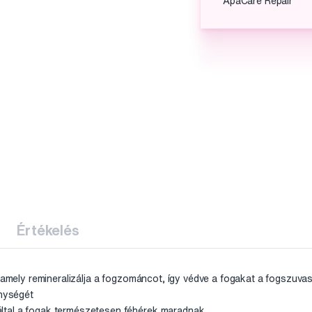
ApaCare Repair
Értékelés
, amely remineralizálja a fogzománcot, így védve a fogakat a fogszuvas
enységét
által a fogak természetesen féhérek maradnak