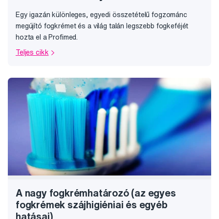
Egy igazán különleges, egyedi összetételű fogzománc
megújító fogkrémet és a világ talán legszebb fogkeféjét
hozta el a Profimed.
Teljes cikk
A nagy fogkrémhatározó (az egyes
fogkrémek szájhigiéniai és egyéb
hatásai)