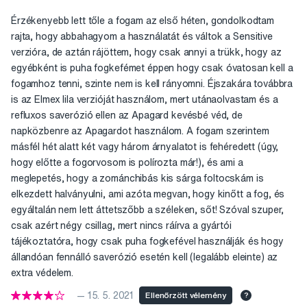
Érzékenyebb lett tőle a fogam az első héten, gondolkodtam
rajta, hogy abbahagyom a használatát és váltok a Sensitive
verzióra, de aztán rájöttem, hogy csak annyi a trükk, hogy az
egyébként is puha fogkefémet éppen hogy csak óvatosan kell a
fogamhoz tenni, szinte nem is kell rányomni. Éjszakára továbbra
is az Elmex lila verzióját használom, mert utánaolvastam és a
refluxos saverózió ellen az Apagard kevésbé véd, de
napközbenre az Apagardot használom. A fogam szerintem
másfél hét alatt két vagy három árnyalatot is fehéredett (úgy,
hogy előtte a fogorvosom is polírozta már!), és ami a
meglepetés, hogy a zománchibás kis sárga foltocskám is
elkezdett halványulni, ami azóta megvan, hogy kinőtt a fog, és
egyáltalán nem lett áttetszőbb a széleken, sőt! Szóval szuper,
csak azért négy csillag, mert nincs ráírva a gyártói
tájékoztatóra, hogy csak puha fogkefével használják és hogy
állandóan fennálló saverózió esetén kell (legalább eleinte) az
extra védelem.
— 15. 5. 2021
Ellenőrzött vélemény
?