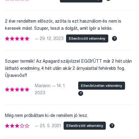
2 éve rendeltem először, azóta is ezt használom és nem is
keresek mást. Szuper, teszi a dolgát, amit ígér a leírás.
— 29. 12. 2023
Ellenőrzött vélemény
?
Szuper termék! Az Apagard szájvízzel EGGYÜTT már 2 hét után
látható eredmény, 4 hét után akár 2 árnyalattal fehérebb fog.
Újravevős!!!
Mariann — 14. 1.
Ellenőrizetlen vélemény
2023
?
Még nem próbáltam ki-de remélem jó lesz.
— 25. 5. 2021
Ellenőrzött vélemény
?