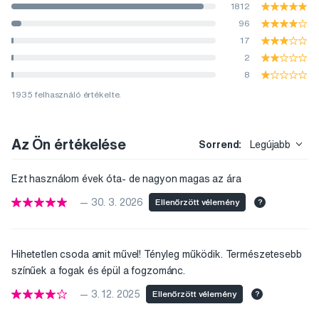
1812
96
17
2
8
1935 felhasználó értékelte.
Az Ön értékelése
Sorrend:
Legújabb
Ezt használom évek óta- de nagyon magas az ára
— 30. 3. 2026
Ellenőrzött vélemény
?
Hihetetlen csoda amit művel! Tényleg működik. Természetesebb
színűek a fogak és épül a fogzománc.
— 3. 12. 2025
Ellenőrzött vélemény
?