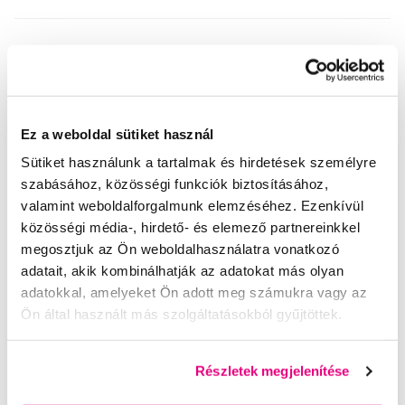
Ez a weboldal sütiket használ
Ajánlott termékek
Sütiket használunk a tartalmak és hirdetések személyre
Fogkrémek
Fogkrémek felnőttek számára
szabásához, közösségi funkciók biztosításához,
valamint weboldalforgalmunk elemzéséhez. Ezenkívül
Fehérítő hatású fogkrémek
Fogkrémek érzékeny fogakra
közösségi média-, hirdető- és elemező partnereinkkel
Speciális zománcregeneráló fogkrémek
megosztjuk az Ön weboldalhasználatra vonatkozó
adatait, akik kombinálhatják az adatokat más olyan
Fluoridmentes fogkrémek
Speciális fogkrémek
Fogfehérítés
adatokkal, amelyeket Ön adott meg számukra vagy az
Fogkrémek Apagard
Fogkrémek felnőttek számára Apagard
Ön által használt más szolgáltatásokból gyűjtöttek.
Fehérítő hatású fogkrémek Apagard
Fogkrémek érzékeny fogakra Apagard
Részletek megjelenítése
Speciális zománcregeneráló fogkrémek Apagard