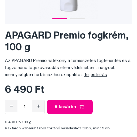
APAGARD Premio fogkrém,
100 g
Az APAGARD Premio hatékony a természetes fogfehérítés és a
fogzománc fogszuvasodás elleni védelmében - nagyobb
mennyiségben tartalmaz
hidroxiapatitot.
Teljes leírás
6 490 Ft
A kosárba
6 490 Ft/100 g
Raktáron webáruházból történő vásárláshoz több, mint 5 db