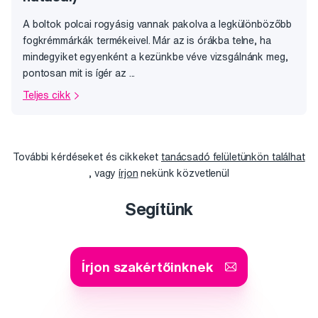
A boltok polcai rogyásig vannak pakolva a legkülönbözőbb
fogkrémmárkák termékeivel. Már az is órákba telne, ha
mindegyiket egyenként a kezünkbe véve vizsgálnánk meg,
pontosan mit is ígér az ...
Teljes cikk
További kérdéseket és cikkeket
tanácsadó felületünkön találhat
, vagy
írjon
nekünk közvetlenül
Segítünk
Írjon szakértőinknek