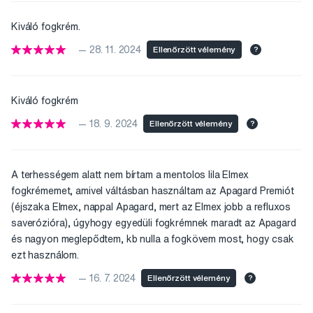
Kiváló fogkrém.
— 28. 11. 2024
Ellenőrzött vélemény
?
Kiváló fogkrém
— 18. 9. 2024
Ellenőrzött vélemény
?
A terhességem alatt nem bírtam a mentolos lila Elmex
fogkrémemet, amivel váltásban használtam az Apagard Premiót
(éjszaka Elmex, nappal Apagard, mert az Elmex jobb a refluxos
saverózióra), úgyhogy egyedüli fogkrémnek maradt az Apagard
és nagyon meglepődtem, kb nulla a fogkövem most, hogy csak
ezt használom.
— 16. 7. 2024
Ellenőrzött vélemény
?