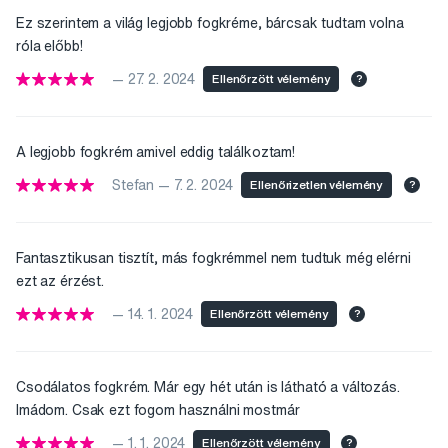
Ez szerintem a világ legjobb fogkréme, bárcsak tudtam volna
róla előbb!
— 27. 2. 2024
Ellenőrzött vélemény
?
A legjobb fogkrém amivel eddig találkoztam!
Stefan — 7. 2. 2024
Ellenőrizetlen vélemény
?
Fantasztikusan tisztít, más fogkrémmel nem tudtuk még elérni
ezt az érzést.
— 14. 1. 2024
Ellenőrzött vélemény
?
Csodálatos fogkrém. Már egy hét után is látható a változás.
Imádom. Csak ezt fogom használni mostmár
— 1. 1. 2024
Ellenőrzött vélemény
?