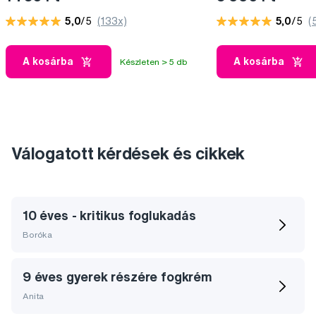
5,0
/5
(133x)
5,0
/5
(
A kosárba
A kosárba
Készleten > 5 db
Válogatott kérdések és cikkek
10 éves - kritikus foglukadás
Boróka
9 éves gyerek részére fogkrém
Anita