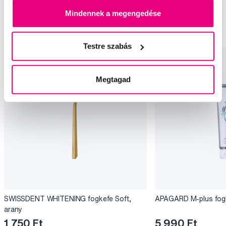
Fluoridmentes fogkrémek Apagard
Speciális fogkrémek Apagard
Mindennek a megengedése
Fogfehérítés Apagard
Testre szabás
Megtagad
SWISSDENT WHITENING fogkefe Soft,
APAGARD M-plus fogk
arany
1 750 Ft
5 990 Ft