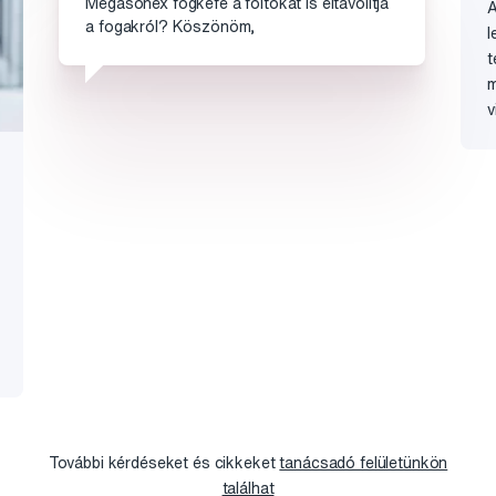
Megasonex fogkefe a foltokat is eltávolítja
A
a fogakról? Köszönöm,
l
t
m
v
További kérdéseket és cikkeket
tanácsadó felületünkön
találhat