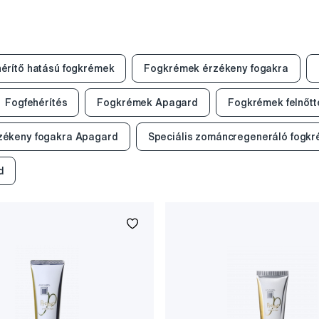
érítő hatású fogkrémek
Fogkrémek érzékeny fogakra
Fogfehérítés
Fogkrémek Apagard
Fogkrémek felnőt
zékeny fogakra Apagard
Speciális zománcregeneráló fogk
d