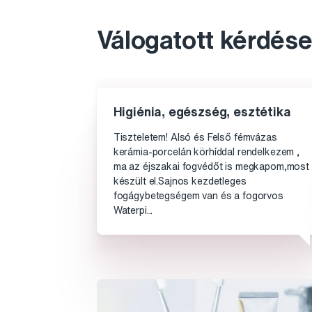
Válogatott kérdése
Higiénia, egészség, esztétika
Tiszteletem! Alsó és Felső fémvázas
kerámia-porcelán körhíddal rendelkezem ,
ma az éjszakai fogvédőt is megkapom,most
készült el.Sajnos kezdetleges
fogágybetegségem van és a fogorvos
Waterpi...