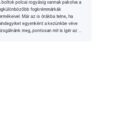
 boltok polcai rogyásig vannak pakolva a
egkülönbözőbb fogkrémmárkák
ermékeivel. Már az is órákba telne, ha
indegyiket egyenként a kezünkbe véve
izsgálnánk meg, pontosan mit is ígér az ...