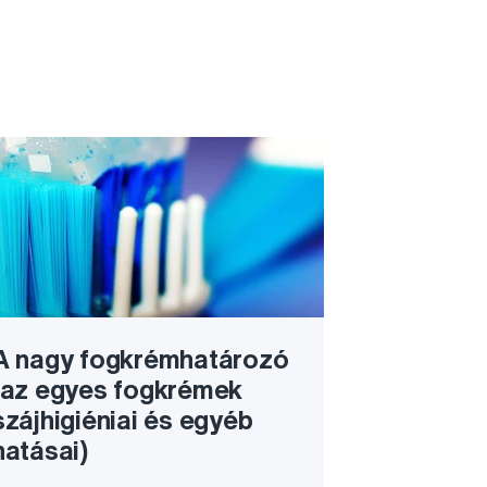
A nagy fogkrémhatározó
(az egyes fogkrémek
szájhigiéniai és egyéb
hatásai)