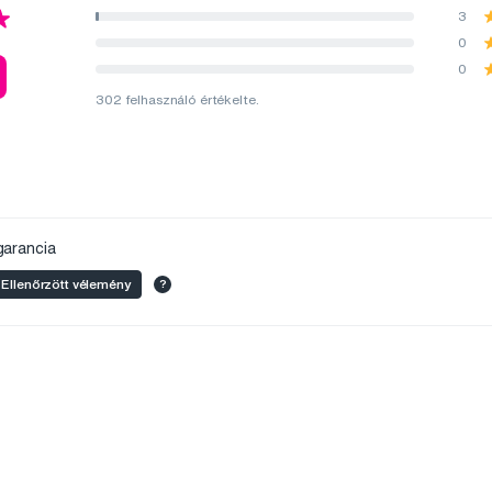
3
0
0
302 felhasználó értékelte.
arancia
Ellenőrzött vélemény
?