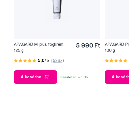
APAGARD M-plus fogkrém,
5 990 Ft
APAGARD Pr
125 g
100 g
5,0
/5
(526x)
A kosárba
A kosár
Készleten > 5 db