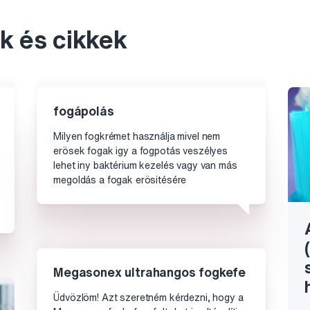
k és cikkek
fogápolás
Milyen fogkrémet használja mivel nem
erösek fogak igy a fogpotás veszélyes
lehet iny baktérium kezelés vagy van más
megoldás a fogak erösitésére
Megasonex ultrahangos fogkefe
Üdvözlöm! Azt szeretném kérdezni, hogy a