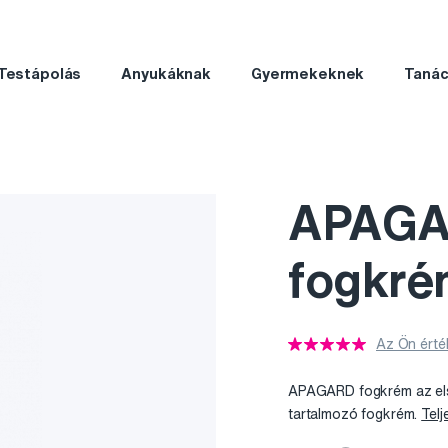
Testápolás
Anyukáknak
Gyermekeknek
Taná
APAGA
fogkré
Az Ön érté
APAGARD fogkrém az els
tartalmozó fogkrém.
Telj