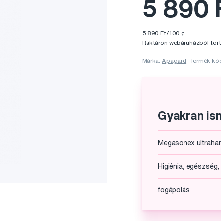
5 890 
5 890 Ft/100 g
Raktáron webáruházból tört
Márka:
Apagard
Termék kó
Gyakran ism
Megasonex ultraha
Higiénia, egészség,
fogápolás