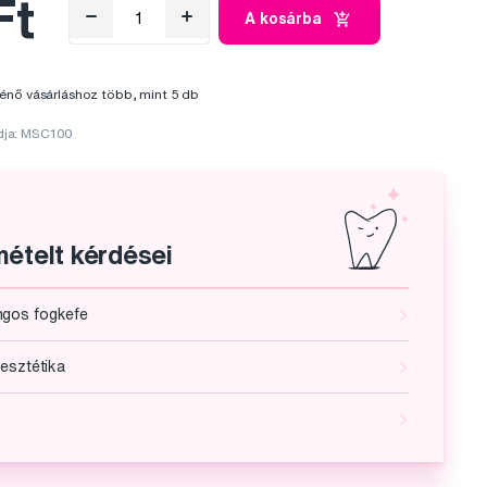
Ft
A kosárba
énő vásárláshoz több, mint 5 db
dja: MSC100
ételt kérdései
ngos fogkefe
 esztétika