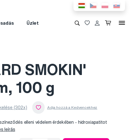
csadás
Üzlet
RD SMOKIN'
m, 100 g
kelése (302x)
zíneződés elleni védelem érdekében -
hidroxiapatitot
es leírás