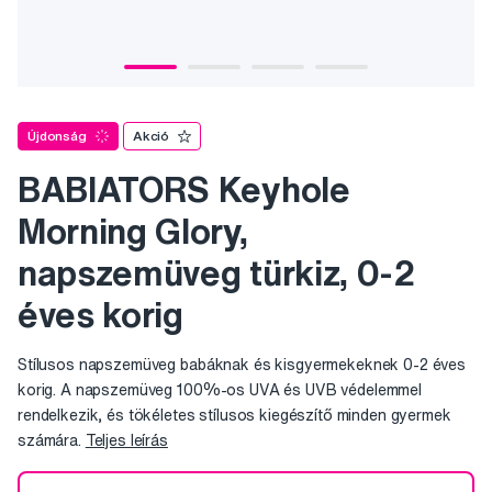
Újdonság
Akció
BABIATORS Keyhole
Morning Glory,
napszemüveg türkiz, 0-2
éves korig
Stílusos napszemüveg babáknak és kisgyermekeknek 0-2 éves
korig. A napszemüveg 100%-os UVA és UVB védelemmel
rendelkezik, és tökéletes stílusos kiegészítő minden gyermek
számára.
Teljes leírás