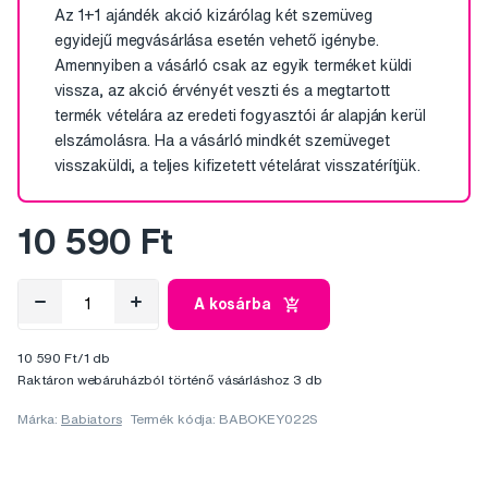
Az 1+1 ajándék akció kizárólag két szemüveg
egyidejű megvásárlása esetén vehető igénybe.
Amennyiben a vásárló csak az egyik terméket küldi
vissza, az akció érvényét veszti és a megtartott
termék vételára az eredeti fogyasztói ár alapján kerül
elszámolásra. Ha a vásárló mindkét szemüveget
visszaküldi, a teljes kifizetett vételárat visszatérítjük.
10 590 Ft
A kosárba
10 590 Ft/1 db
Raktáron webáruházból történő vásárláshoz 3 db
Márka:
Babiators
Termék kódja: BABOKEY022S