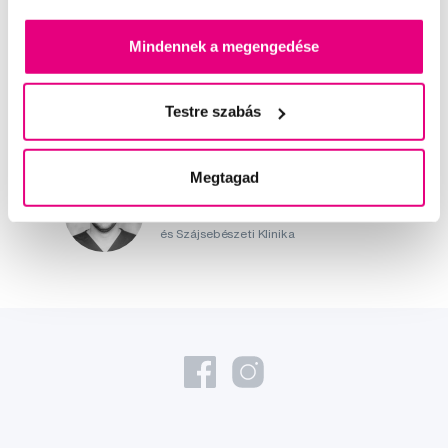
Mindennek a megengedése
Kis-György Rita
Testre szabás
a Profimed dentálhigiénikusa, egyetemi
oktató
Megtagad
Dr. Szabó Dániel
a Profimed fogorvosa, Lioral Fogászati
és Szájsebészeti Klinika