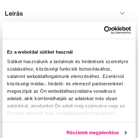
Leírás
Értékelés
A termék még nem volt értékelve.
Ez a weboldal sütiket használ
Értékelje
Sütiket használunk a tartalmak és hirdetések személyre
szabásához, közösségi funkciók biztosításához,
valamint weboldalforgalmunk elemzéséhez. Ezenkívül
közösségi média-, hirdető- és elemező partnereinkkel
megosztjuk az Ön weboldalhasználatra vonatkozó
adatait, akik kombinálhatják az adatokat más olyan
Segítünk
adatokkal, amelyeket Ön adott meg számukra vagy az
Ön által használt más szolgáltatásokból gyűjtöttek.
Írjon szakértőinknek
Részletek megjelenítése