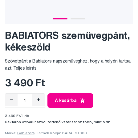
BABIATORS szemüvegpánt,
kékeszöld
Szövetpánt a Babiators napszemüveghez, hogy a helyén tartsa
azt.
Teljes leírás
3 490 Ft
A kosárba
3 490 Ft/1 db
Raktáron webáruházból történő vásárláshoz több, mint 5 db
Márka:
Babiators
Termék kódja: BABAFST003