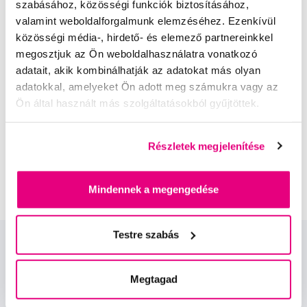
szabásához, közösségi funkciók biztosításához,
valamint weboldalforgalmunk elemzéséhez. Ezenkívül
közösségi média-, hirdető- és elemező partnereinkkel
megosztjuk az Ön weboldalhasználatra vonatkozó
adatait, akik kombinálhatják az adatokat más olyan
Kis-György Rita
adatokkal, amelyeket Ön adott meg számukra vagy az
a Profimed dentálhigiénikusa, egyetemi
Ön által használt más szolgáltatásokból gyűjtöttek.
oktató
Dr. Szabó Dániel
Részletek megjelenítése
a Profimed fogorvosa, Lioral Fogászati
és Szájsebészeti Klinika
Mindennek a megengedése
Testre szabás
Megtagad