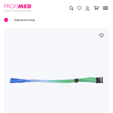
Napszemüveg