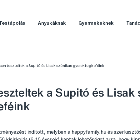
Testápolás
Anyukáknak
Gyermekeknek
Taná
sen teszteltek a Supitó és Lisak szónikus gyerekfogkeféink
eszteltek a Supitó és Lisak
eféink
ényezést indított, melyben a happyfamily.hu és szerkesztős
 50 kisiskolás (6-10 évesek) kaptak lehetőséget arra, hogy kip