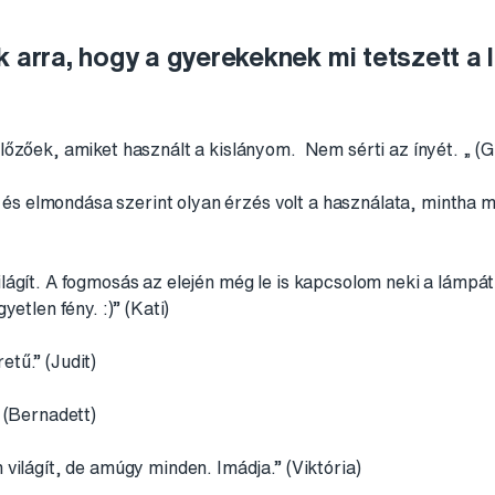
k arra, hogy a gyerekeknek mi tetszett a 
őzőek, amiket használt a kislányom. Nem sérti az ínyét. „ (
t és elmondása szerint olyan érzés volt a használata, mintha m
lágít. A fogmosás az elején még le is kapcsolom neki a lámpá
yetlen fény. :)” (Kati)
tű.” (Judit)
 (Bernadett)
világít, de amúgy minden. Imádja.” (Viktória)