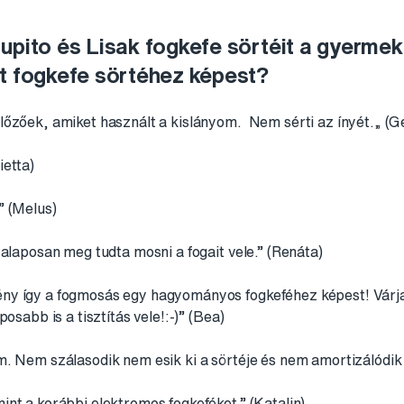
upito és Lisak fogkefe sörtéit a gyerme
lt fogkefe sörtéhez képest?
lőzőek, amiket használt a kislányom. Nem sérti az ínyét.„ (G
ietta)
” (Melus)
 alaposan meg tudta mosni a fogait vele.” (Renáta)
ny így a fogmosás egy hagyományos fogkeféhez képest! Várja
osabb is a tisztítás vele!:-)” (Bea)
. Nem szálasodik nem esik ki a sörtéje és nem amortizálódik 
nt a korábbi elektromos fogkeféket.” (Katalin)