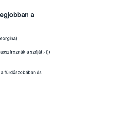
legjobban a
Georgina)
asszíroznák a száját:-)))
t a fürdőszobában és