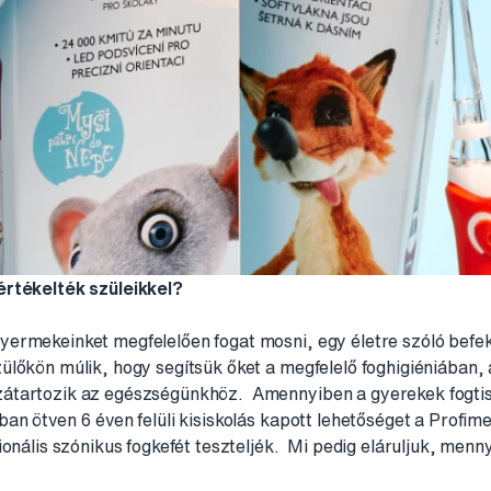
értékelték szüleikkel?
ermekeinket megfelelően fogat mosni, egy életre szóló befek
ülőkön múlik, hogy segítsük őket a megfelelő foghigiéniában,
tartozik az egészségünkhöz. Amennyiben a gyerekek fogtisz
an ötven 6 éven felüli kisiskolás kapott lehetőséget a Profi
ionális szónikus fogkefét teszteljék. Mi pedig eláruljuk, menn