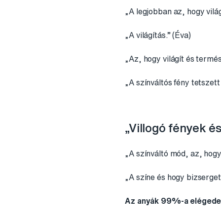
„A legjobban az, hogy világ
„A világítás.” (Éva)
„Az, hogy világít és termé
„A színváltós fény tetszett
„Villogó fények és 
„A színváltó mód, az, hogy 
„A színe és hogy bizsergető
Az anyák 99%-a elégedett 