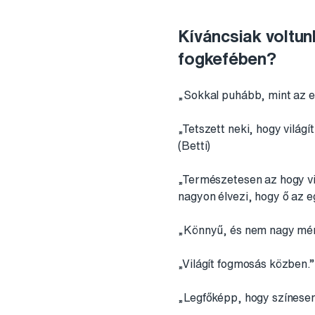
Kíváncsiak voltun
fogkefében?
„Sokkal puhább, mint az el
„Tetszett neki, hogy világí
(Betti)
„Természetesen az hogy vi
nagyon élvezi, hogy ő az eg
„Könnyű, és nem nagy mére
„Világít fogmosás közben.”
„Legfőképp, hogy színesen 