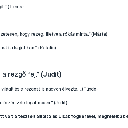
ít.” (Tímea)
szetesen, hogy rezeg. Illetve a rókás minta.” (Márta)
 neki a legjobban.” (Katalin)
a rezgő fej.” (Judit)
világít és a rezgést is nagyon élvezte. „(Tünde)
 érzés vele fogat mosni.” (Judit)
volt a tesztelt Supito és Lisak fogkefével, megfelelt az e