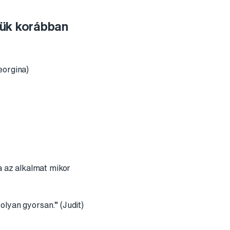
kük korábban
eorgina)
 az alkalmat mikor
olyan gyorsan.” (Judit)