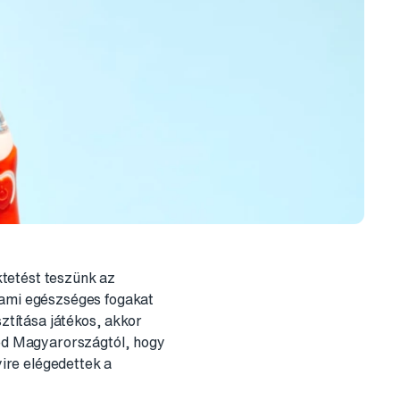
tetést teszünk az
 ami egészséges fogakat
títása játékos, akkor
med Magyarországtól, hogy
yire elégedettek a