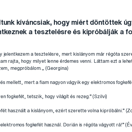
oltunk kíváncsiak, hogy miért döntöttek ú
ntkeznek a tesztelésre és kipróbálják a f
y jelentkezem a tesztelésre, mert kislányom már régóta szere
tam rajta, hogy milyet lenne érdemes venni. Láttam ezt a leh
ezem, megpróbálom.„ (Georgina)
és mellett, mert a fiam nagyon vágyik egy elektromos fogkefé
 fogkefét, tetszik, hogy világít és rezeg.” (Szilvi)
t használt a kislányom, ezért szerette volna kipróbálni.” (Zo
 elektromos fogkefét használ. Dorián is régóta vágyott rá!” (É