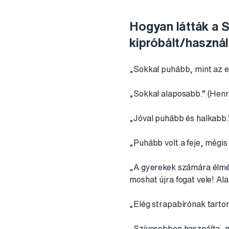
Hogyan látták a S
kipróbált/haszná
„Sokkal puhább, mint az e
„Sokkal alaposabb.” (Henr
„Jóval puhább és halkabb.
„Puhább volt a feje, mégis
„A gyerekek számára élmé
moshat újra fogat vele! Alap
„Elég strapabírónak tartom
„Szívesebben használta, mi