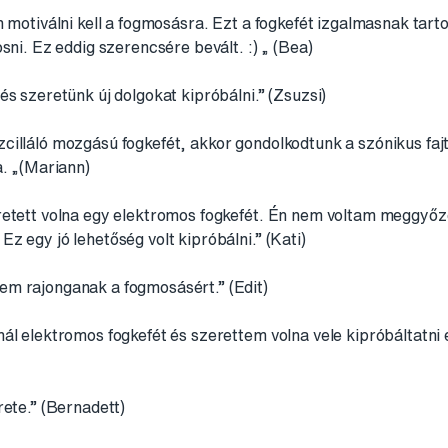
n motiválni kell a fogmosásra. Ezt a fogkefét izgalmasnak tar
sni. Ez eddig szerencsére bevált. :) „ (Bea)
és szeretünk új dolgokat kipróbálni.” (Zsuzsi)
cilláló mozgású fogkefét, akkor gondolkodtunk a szónikus faj
a. „(Mariann)
etett volna egy elektromos fogkefét. Én nem voltam meggyőződ
z egy jó lehetőség volt kipróbálni.” (Kati)
m rajonganak a fogmosásért.” (Edit)
ál elektromos fogkefét és szerettem volna vele kipróbáltatni 
rete.” (Bernadett)