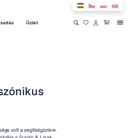
csadás
Üzlet
 szónikus
ége volt a segítségünkre.
róbálja a Supito & Lisak