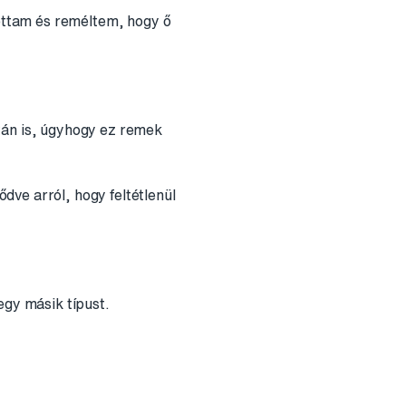
tottam és reméltem, hogy ő
tán is, úgyhogy ez remek
ve arról, hogy feltétlenül
egy másik típust.