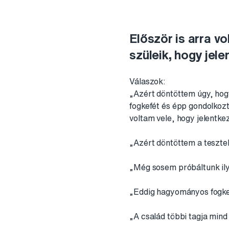
El
ő
ször is arra v
szüleik, hogy jele
Válaszok:
„Azért döntöttem úgy, hog
fogkefét és épp gondolkoz
voltam vele, hogy jelentk
„Azért döntöttem a tesztel
„Még sosem próbáltunk ilyen
„Eddig hagyományos fogkefé
„A család többi tagja mind