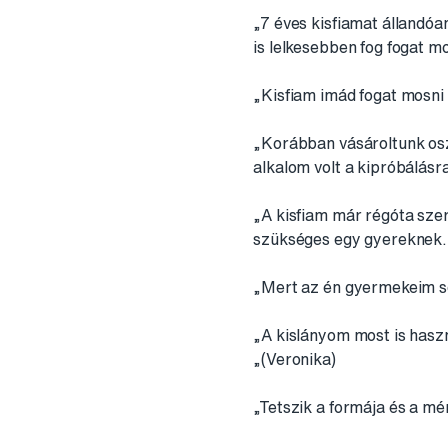
„7 éves kisfiamat állandóa
is lelkesebben fog fogat mo
„Kisfiam imád fogat mosni 
„Korábban vásároltunk osz
alkalom volt a kipróbálásr
„A kisfiam már régóta szer
szükséges egy gyereknek. E
„Mert az én gyermekeim se
„A kislányom most is haszn
„(Veronika)
„Tetszik a formája és a mé