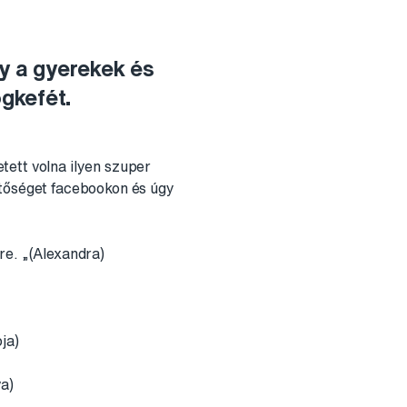
gy a gyerekek és
ogkefét.
tett volna ilyen szuper
etőséget facebookon és úgy
re. „(Alexandra)
ja)
va)