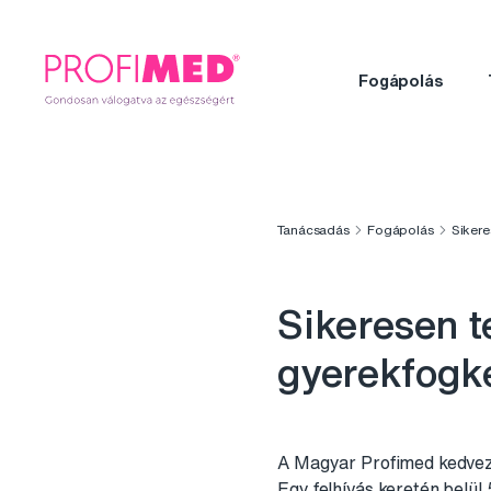
Fogápolás
Tanácsadás
Fogápolás
Sikere
Sikeresen t
gyerekfogk
A Magyar Profimed kedvezm
Egy felhívás keretén belül