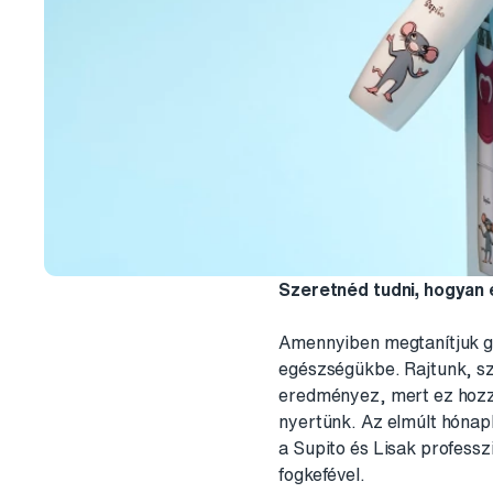
Szeretnéd tudni, hogyan 
Amennyiben megtanítjuk gy
egészségükbe. Rajtunk, sz
eredményez, mert ez hozzá
nyertünk. Az elmúlt hónapb
a Supito és Lisak professz
fogkefével.