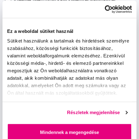
Szeretnék tájékoztatást kapni a hírekről és ajánlatokról és
egyetértek a személyes
adataim feldolgozásával
.
Ez a weboldal sütiket használ
Sütiket használunk a tartalmak és hirdetések személyre
szabásához, közösségi funkciók biztosításához,
Kérdések, tanácsadás
valamint weboldalforgalmunk elemzéséhez. Ezenkívül
közösségi média-, hirdető- és elemező partnereinkkel
info@profimed.hu
megosztjuk az Ön weboldalhasználatra vonatkozó
adatait, akik kombinálhatják az adatokat más olyan
A vásárlás menete
adatokkal, amelyeket Ön adott meg számukra vagy az
Kereskedelmi feltételek
Ön által használt más szolgáltatásokból gyűjtöttek.
Kézbesítés módja
Személyes adatok védelme
Fizetési feltételek
Részletek megjelenítése
Elállás
Sütibeállítások
Mindennek a megengedése