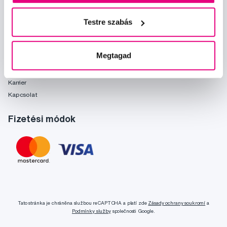
Önnek ajánljuk
Márkák
Testre szabás
Szójegyzék
Rólunk
Megtagad
Rólunk
Karrier
Kapcsolat
Fizetési módok
Tato stránka je chráněna službou reCAPTCHA a platí zde
Zásady ochrany soukromí
a
Podmínky služby
společnosti Google.