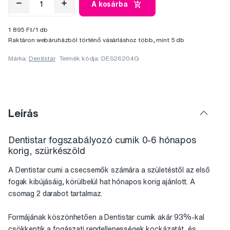
A kosárba
1 895 Ft/1 db
Raktáron webáruházból történő vásárláshoz több, mint 5 db
Márka:
Dentistar
Termék kódja: DES26204G
Leírás
Dentistar fogszabályozó cumik 0-6 hónapos
korig, szürkészöld
A Dentistar cumi a csecsemők számára a születéstől az első
fogak kibújásáig, körülbelül hat hónapos korig ajánlott. A
csomag 2 darabot tartalmaz.
Formájának köszönhetően a Dentistar cumik akár 93%-kal
csökkentik a fogászati rendellenességek kockázatát, és