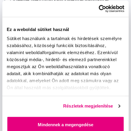
Szeretnék tájékoztatást kapni a hírekről és ajánlatokról és
egyetértek a személyes
adataim feldolgozásával
.
Ez a weboldal sütiket használ
Sütiket használunk a tartalmak és hirdetések személyre
szabásához, közösségi funkciók biztosításához,
Kérdések, tanácsadás
valamint weboldalforgalmunk elemzéséhez. Ezenkívül
közösségi média-, hirdető- és elemező partnereinkkel
info@profimed.hu
megosztjuk az Ön weboldalhasználatra vonatkozó
adatait, akik kombinálhatják az adatokat más olyan
A vásárlás menete
adatokkal, amelyeket Ön adott meg számukra vagy az
Kereskedelmi feltételek
Ön által használt más szolgáltatásokból gyűjtöttek.
Kézbesítés módja
Személyes adatok védelme
Fizetési feltételek
Részletek megjelenítése
Elállás
Sütibeállítások
Mindennek a megengedése