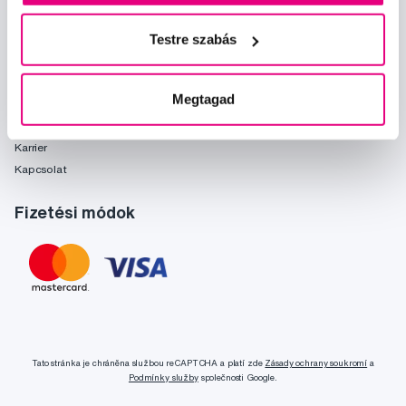
Önnek ajánljuk
Márkák
Testre szabás
Szójegyzék
Rólunk
Megtagad
Rólunk
Karrier
Kapcsolat
Fizetési módok
Tato stránka je chráněna službou reCAPTCHA a platí zde
Zásady ochrany soukromí
a
Podmínky služby
společnosti Google.