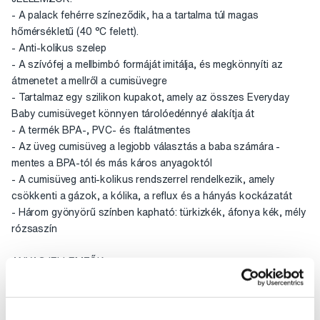
- A palack fehérre színeződik, ha a tartalma túl magas
hőmérsékletű (40 °C felett).
- Anti-kolikus szelep
- A szívófej a mellbimbó formáját imitálja, és megkönnyíti az
átmenetet a mellről a cumisüvegre
- Tartalmaz egy szilikon kupakot, amely az összes Everyday
Baby cumisüveget könnyen tárolóedénnyé alakítja át
- A termék BPA-, PVC- és ftalátmentes
- Az üveg cumisüveg a legjobb választás a baba számára -
mentes a BPA-tól és más káros anyagoktól
- A cumisüveg anti-kolikus rendszerrel rendelkezik, amely
csökkenti a gázok, a kólika, a reflux és a hányás kockázatát
- Három gyönyörű színben kapható: türkizkék, áfonya kék, mély
rózsaszín
ANYAGJELLEMZŐK:
- Prémium minőségű üveg
- A cumi 100%-ban élelmiszeripari szilikonból készült
- A termék BPA-, PVC- és ftalátmentes