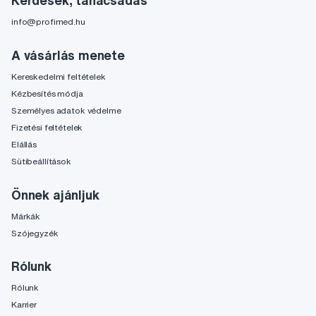
Kérdések, tanácsadás
info@profimed.hu
A vásárlás menete
Kereskedelmi feltételek
Kézbesítés módja
Személyes adatok védelme
Fizetési feltételek
Elállás
Sütibeállítások
Önnek ajánljuk
Márkák
Szójegyzék
Rólunk
Rólunk
Karrier