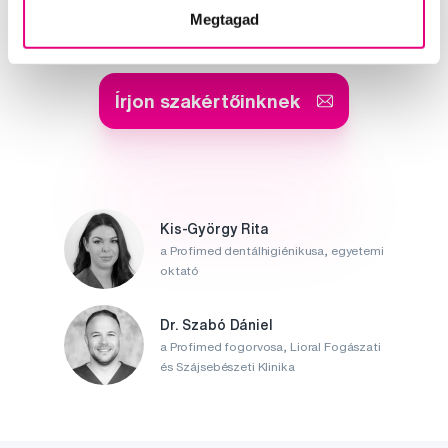
Segítünk
Megtagad
Írjon szakértőinknek
Kis-György Rita
a Profimed dentálhigiénikusa, egyetemi
oktató
Dr. Szabó Dániel
a Profimed fogorvosa, Lioral Fogászati
és Szájsebészeti Klinika