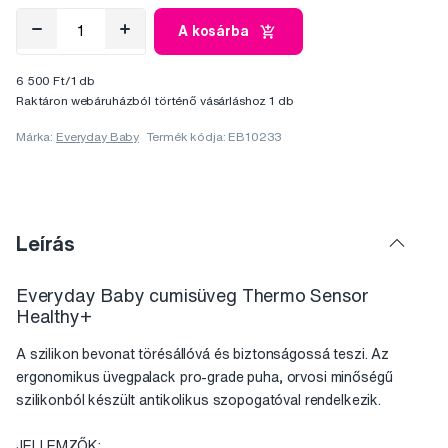
A kosárba
6 500 Ft/1 db
Raktáron webáruházból történő vásárláshoz 1 db
Márka:
Everyday Baby
Termék kódja: EB10233
Leírás
Everyday Baby cumisüveg Thermo Sensor
Healthy+
A szilikon bevonat törésállóvá és biztonságossá teszi. Az
ergonomikus üvegpalack pro-grade puha, orvosi minőségű
szilikonból készült antikolikus szopogatóval rendelkezik.
JELLEMZŐK: