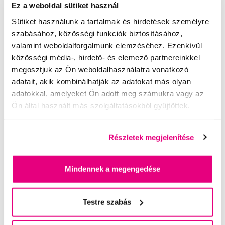
Ez a weboldal sütiket használ
- A TÜV Rheinland független tanúsító szervezet által tesztelve
- Az Everyday Baby megerősíti, hogy az anyagok megfelelnek
Sütiket használunk a tartalmak és hirdetések személyre
az EN 14350 európai szabványnak.
szabásához, közösségi funkciók biztosításához,
valamint weboldalforgalmunk elemzéséhez. Ezenkívül
FONTOS JELLEMZŐK :
közösségi média-, hirdető- és elemező partnereinkkel
A cumisüveget csak az első használat előtt kell sterilizálni,
megosztjuk az Ön weboldalhasználatra vonatkozó
utána csak kézzel kell kiöblíteni.
adatait, akik kombinálhatják az adatokat más olyan
adatokkal, amelyeket Ön adott meg számukra vagy az
Svéd szülési szabadságon tartózkodó apukák tervezték, akik
Ön által használt más szolgáltatásokból gyűjtöttek.
egyszer és mindenkorra meg akarták oldani a megfelelő
hőmérséklet kérdést.
Részletek megjelenítése
Térfogat: 240 ml
Mindennek a megengedése
Értékelés
Testre szabás