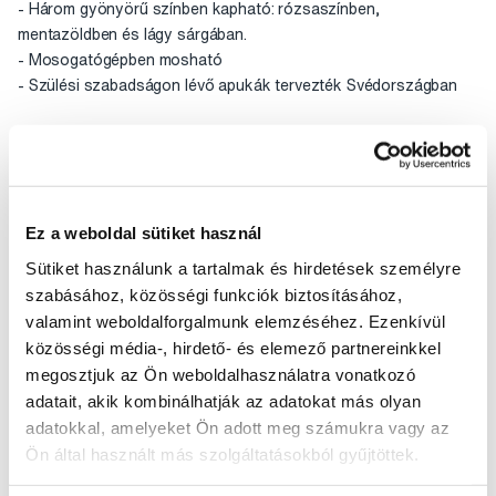
- Három gyönyörű színben kapható: rózsaszínben,
mentazöldben és lágy sárgában.
- Mosogatógépben mosható
- Szülési szabadságon lévő apukák tervezték Svédországban
ANYAGTULAJDONSÁGOK
- 100%-ban kiváló minőségű szilikonból készült
- Hőálló és tartós szilikon
- BPA, PVC és ftalát mentes
Ez a weboldal sütiket használ
- TÜV Rheinland tanúsító szervezet által tesztelve
- Megfelel az EN 71 európai szabvány követelményeinek
Sütiket használunk a tartalmak és hirdetések személyre
szabásához, közösségi funkciók biztosításához,
Értékelés
valamint weboldalforgalmunk elemzéséhez. Ezenkívül
közösségi média-, hirdető- és elemező partnereinkkel
megosztjuk az Ön weboldalhasználatra vonatkozó
adatait, akik kombinálhatják az adatokat más olyan
adatokkal, amelyeket Ön adott meg számukra vagy az
Ön által használt más szolgáltatásokból gyűjtöttek.
Segítünk