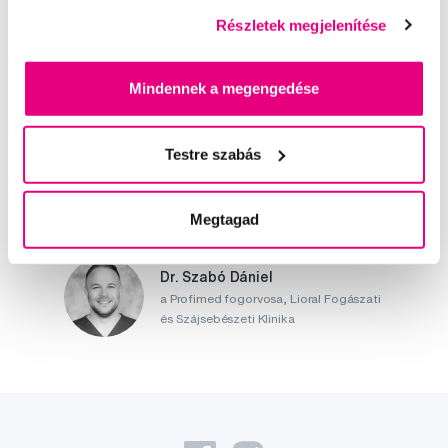
Részletek megjelenítése
Írjon szakértőinknek
Mindennek a megengedése
Testre szabás
Kis-György Rita
a Profimed dentálhigiénikusa, egyetemi
Megtagad
oktató
Dr. Szabó Dániel
a Profimed fogorvosa, Lioral Fogászati
és Szájsebészeti Klinika