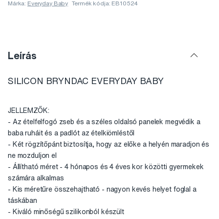
Márka:
Everyday Baby
Termék kódja: EB10524
Leírás
SILICON BRYNDAC EVERYDAY BABY
JELLEMZŐK:
- Az ételfelfogó zseb és a széles oldalsó panelek megvédik a
baba ruháit és a padlót az ételkiömléstől
- Két rögzítőpánt biztosítja, hogy az előke a helyén maradjon és
ne mozduljon el
- Állítható méret - 4 hónapos és 4 éves kor közötti gyermekek
számára alkalmas
- Kis méretűre összehajtható - nagyon kevés helyet foglal a
táskában
- Kiváló minőségű szilikonból készült