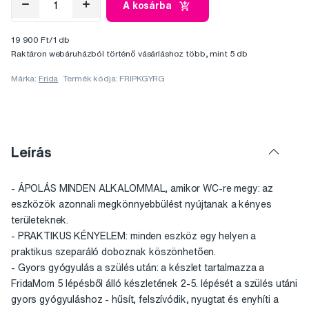
A kosárba
19 900 Ft/1 db
Raktáron webáruházból történő vásárláshoz több, mint 5 db
Márka:
Frida
Termék kódja: FRIPKGYRG
Leírás
- ÁPOLÁS MINDEN ALKALOMMAL, amikor WC-re megy: az
eszközök azonnali megkönnyebbülést nyújtanak a kényes
területeknek.
- PRAKTIKUS KÉNYELEM: minden eszköz egy helyen a
praktikus szeparáló doboznak köszönhetően.
- Gyors gyógyulás a szülés után: a készlet tartalmazza a
FridaMom 5 lépésből álló készletének 2-5. lépését a szülés utáni
gyors gyógyuláshoz - hűsít, felszívódik, nyugtat és enyhíti a