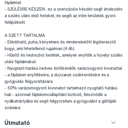
fájdalmat.
- SZÜLÉSRE KÉSZEN : ez a szenzációs készlet segít átvészelni
a szülés utáni első heteket, és segíti az intim területek gyors
felépülését.
A SZETT TARTALMA:
- Eldobható, puha, kényelmes és mindenekelőtt légáteresztő
bugyi, ami hihetetlenül rugalmas (4 db).
- Hűsítő és nedvszívó betétek, amelyek enyhítik a hüvelyi szülés
utáni fájdalmakat.
- Nyugtató hatású nedves törlőkendők varázsogyoró kivonattal
- a fájdalom enyhítésére, a duzzanat csökkentésére és a
gyógyulás felgyorsítására.
- 50% varázsmogyoró kivonatot tartalmazó nyugtató hatású
hab - azonnali fájdalomcsillapítást biztosít, felszívódik a
nyálkahártyába és segít felgyorsítani a gyógyulást a gáttájék
számára.
Útmutató