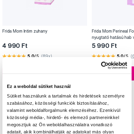
Frida Mom Intim zuhany
Frida Mom Perineal Fo
nyugtató hatású hab
kivonattal
4 990 Ft
5 990 Ft
5,0
/5
(89x)
5,0
/5
(
A kosárba
A kosárba
Készleten > 5 db
Ez a weboldal sütiket használ
Sütiket használunk a tartalmak és hirdetések személyre
szabásához, közösségi funkciók biztosításához,
valamint weboldalforgalmunk elemzéséhez. Ezenkívül
Válogatott kérdések és cikkek
közösségi média-, hirdető- és elemező partnereinkkel
megosztjuk az Ön weboldalhasználatra vonatkozó
adatait, akik kombinálhatják az adatokat más olyan