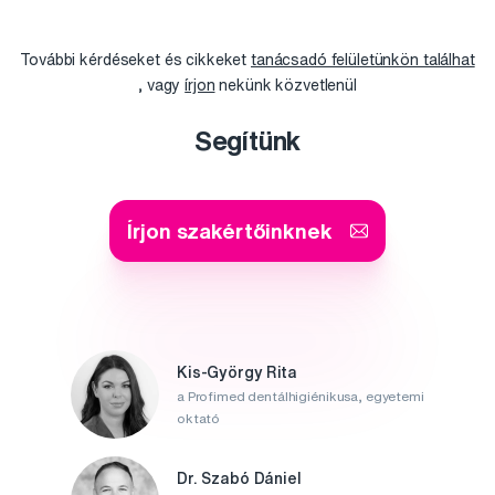
További kérdéseket és cikkeket
tanácsadó felületünkön találhat
, vagy
írjon
nekünk közvetlenül
Segítünk
Írjon szakértőinknek
Kis-György Rita
a Profimed dentálhigiénikusa, egyetemi
oktató
Dr. Szabó Dániel