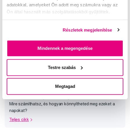
adatokkal, amelyeket Ön adott meg számukra vagy az
Ön által használt más szolgáltatásokból gyűjtöttek.
Részletek megjelenítése
Mindennek a megengedése
Mire számíthatsz szülés után, a
Testre szabás
kórházból való visszatérés utáni első
napokban?
Megtagad
A legtöbb anyuka alig várja, hogy hazamehessen a
kórházból, de az igazi nehézségek csak ekkor kezdődnek.
Mire számíthatsz, és hogyan könnyítheted meg ezeket a
napokat?
Teljes cikk