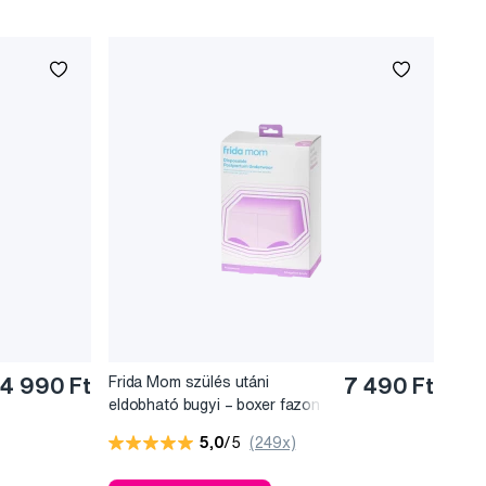
4 990 Ft
Frida Mom szülés utáni
7 490 Ft
eldobható bugyi – boxer fazon
(8 db)
5,0
/5
(249x)