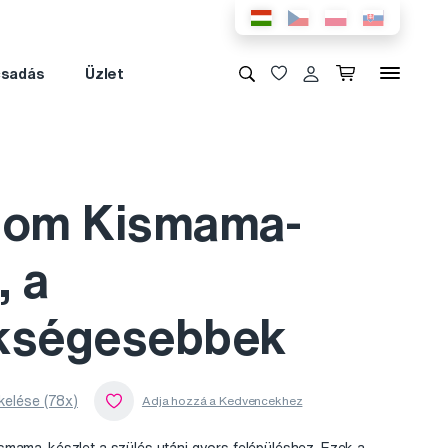
csadás
Üzlet
Mom Kismama-
, a
kségesebbek
kelése (78x)