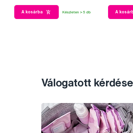
A kosárba
A kosár
Készleten > 5 db
Válogatott kérdése