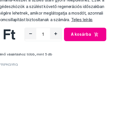
smama-készlet a szülés utáni gyors felépüléshez. Ezek a
 segédeszközök a szülést követő regenerációs időszakban
ségére lehetnek, amikor meglátogatja a mosdót, azonnali
lomcsillapítást biztosítanak a számára.
Teljes leírás
 Ft
A kosárba
énő vásárláshoz több, mint 5 db
 FRIPKGYRG