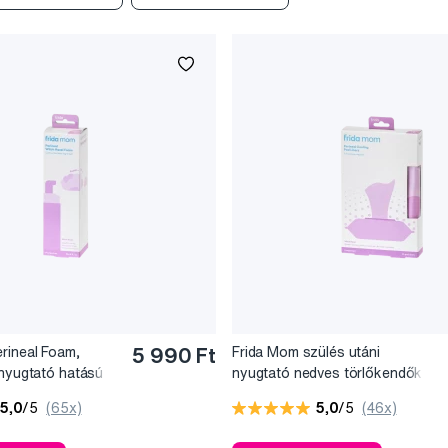
rineal Foam,
5 990 Ft
Frida Mom szülés utáni
 nyugtató hatású
nyugtató nedves törlőkendők
gyoró kivonattal
varázsmogyoró kivonattal
5,0
/5
(65x)
5,0
/5
(46x)