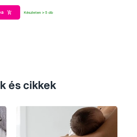
ba
Készleten > 5 db
k és cikkek