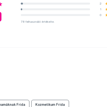
2
1
0
78 felhasználó értékelte.
mamáknak Frida
Kozmetikum Frida