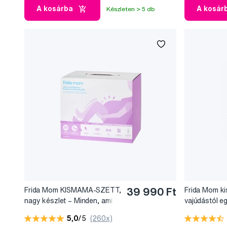
A kosárba
A kosár
Készleten > 5 db
Frida Mom KISMAMA-SZETT,
39 990 Ft
Frida Mom k
nagy készlet – Minden, ami
vajúdástól e
kellhet
szoptatásig
5,0
/5
(260x)