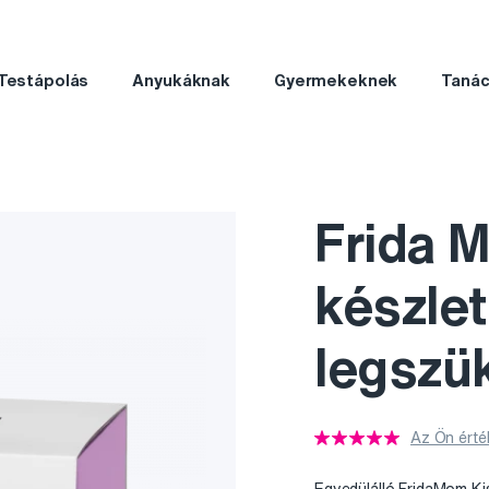
Testápolás
Anyukáknak
Gyermekeknek
Taná
Frida 
készlet
legszü
Az Ön érté