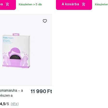
ba
A kosárba
Készleten > 5 db
Készleten
ismamaruha – a
11 990 Ft
gészen a
4,5
/5
(41x)