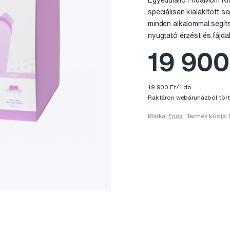
Egyedülálló FridaMom Ki
speciálisan kialakított
minden alkalommal segít
nyugtató érzést és fájda
19 900
19 900 Ft/1 db
Raktáron webáruházból tört
Márka:
Frida
Termék kódja: