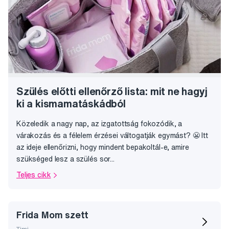
Szülés előtti ellenőrző lista: mit ne hagyj
ki a kismamatáskádból
Közeledik a nagy nap, az izgatottság fokozódik, a
várakozás és a félelem érzései váltogatják egymást? 😬 Itt
az ideje ellenőrizni, hogy mindent bepakoltál-e, amire
szükséged lesz a szülés sor...
Teljes cikk
Frida Mom szett
Timi