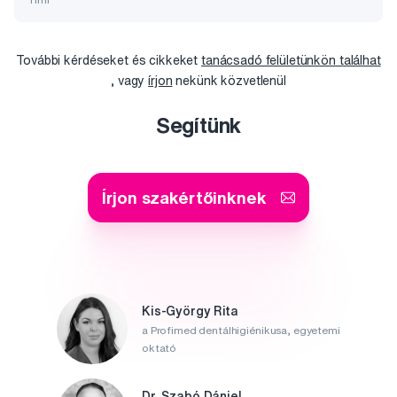
További kérdéseket és cikkeket
tanácsadó felületünkön találhat
, vagy
írjon
nekünk közvetlenül
Segítünk
Írjon szakértőinknek
Kis-György Rita
a Profimed dentálhigiénikusa, egyetemi
oktató
Dr. Szabó Dániel