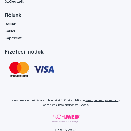
Szójegyzék
Rólunk
Rólunk
Karrier
Kapcsolat
Fizetési módok
Tato stránka je chráněna službou reCAPTCHA a platí zde
Zásady ochrany soukromí
a
Podmínky služby
společnosti Google.
© 1997-2026