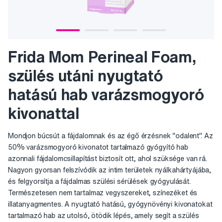
Frida Mom Perineal Foam,
szülés utáni nyugtató
hatású hab varázsmogyoró
kivonattal
Mondjon búcsút a fájdalomnak és az égő érzésnek "odalent". Az
50% varázsmogyoró kivonatot tartalmazó gyógyító hab
azonnali fájdalomcsillapítást biztosít ott, ahol szüksége van rá.
Nagyon gyorsan felszívódik az intim területek nyálkahártyájába,
és felgyorsítja a fájdalmas szülési sérülések gyógyulását.
Természetesen nem tartalmaz vegyszereket, színezéket és
illatanyagmentes. A nyugtató hatású, gyógynövényi kivonatokat
tartalmazó hab az utolsó, ötödik lépés, amely segít a szülés