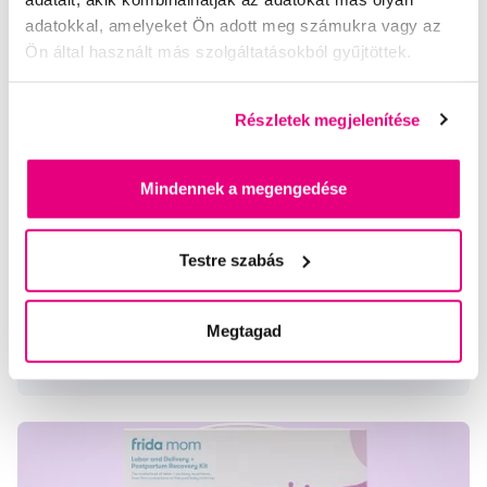
adatokkal, amelyeket Ön adott meg számukra vagy az
Ön által használt más szolgáltatásokból gyűjtöttek.
Részletek megjelenítése
Mindennek a megengedése
Varázsmogyoró
A virginiai gyapjas varázsmogyoró (Hamamelis virginiana) a
Testre szabás
tizennyolcadik század közepe táján került Európába
Észak-Amerikából. Népi elnevezése, a
Megtagad
boszorkánymogyoró, valószínűleg az ágak kor...
Teljes cikk