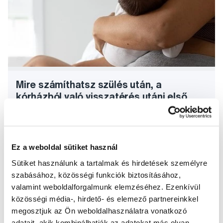
Mire számíthatsz szülés után, a
kórházból való visszatérés utáni első
napokban?
A legtöbb anyuka alig várja, hogy hazamehessen a
kórházból, de az igazi nehézségek csak ekkor kezdődnek.
Ez a weboldal sütiket használ
Mire számíthatsz, és hogyan könnyítheted meg ezeket a
Sütiket használunk a tartalmak és hirdetések személyre
napokat?
szabásához, közösségi funkciók biztosításához,
Teljes cikk
valamint weboldalforgalmunk elemzéséhez. Ezenkívül
közösségi média-, hirdető- és elemező partnereinkkel
megosztjuk az Ön weboldalhasználatra vonatkozó
adatait, akik kombinálhatják az adatokat más olyan