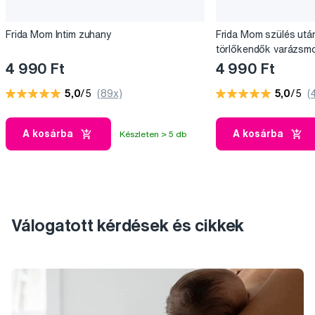
Frida Mom Intim zuhany
Frida Mom szülés utá
törlőkendők varázsmo
4 990 Ft
4 990 Ft
5,0
/5
(89x)
5,0
/5
(
A kosárba
A kosárba
Készleten > 5 db
Válogatott kérdések és cikkek