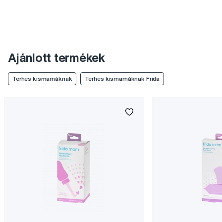
Ajánlott termékek
Terhes kismamáknak
Terhes kismamáknak Frida