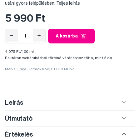
utáni gyors felépülésben.
Teljes leírás
5 990 Ft
A kosárba
4 075 Ft/100 ml
Raktáron webáruházból történő vásárláshoz több, mint 5 db
Márka:
Frida
Termék kódja: FRIPFNC5Z
Leírás
Útmutató
Értékelés