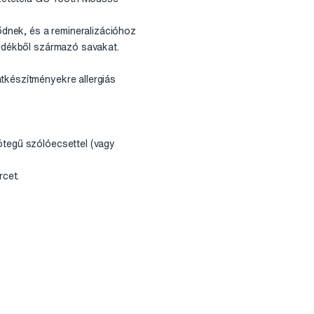
dnek, és a remineralizációhoz
epedékből származó savakat.
átkészítményekre allergiás
ötegű szólóecsettel (vagy
rcet.