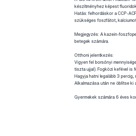
készítményhez képest fluoridokk
Hatás: felhordáskor a CCP-ACP
szükséges foszfátot, kalciumot 
Megjegyzés: A kazein-foszfopep
betegek számára.
Otthoni jelentkezés:
Vigyen fel borsónyi mennyisége
tiszta ujjal). Fogközi kefével is 
Hagyja hatni legalább 3 percig,
Alkalmazása után ne öblítse ki 
Gyermekek számára 6 éves kor