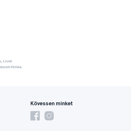
, Lioral
szeti Klinika
Kövessen minket