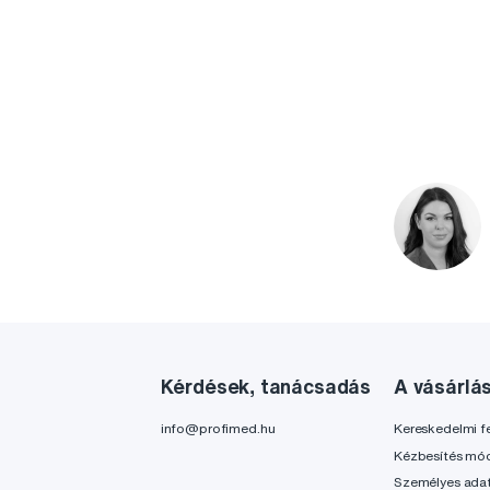
Kérdések, tanácsadás
A vásárlá
info@profimed.hu
Kereskedelmi fe
Kézbesítés mó
Személyes ada