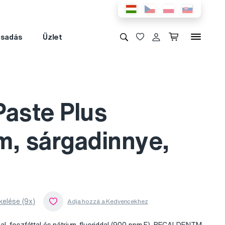
csadás
Üzlet
Paste Plus
m, sárgadinnye,
kelése (9x)