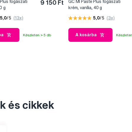
lus fogászati ​​
9 150 Ft
GC MI Paste Plus fogászati ​​
0 g
krém, vanília, 40 g
5,0
/5
(13x)
5,0
/5
(3x)
ba
A kosárba
Készleten > 5 db
Készleten
k és cikkek