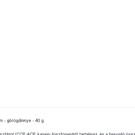
ém - görögdinnye - 40 g
szfátot (CCP-ACP, kazein-foszfopeptid) tartalmaz, és a hasonló ös