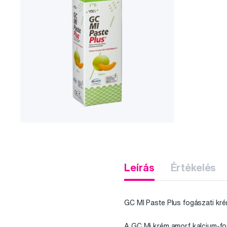
Leírás
Értékelés
GC MI Paste Plus fogászati ​​kr
A GC Mi krém amorf kalcium-fo