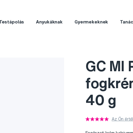
Testápolás
Anyukáknak
Gyermekeknek
Taná
GC MI 
fogkré
40 g
Az Ön érté