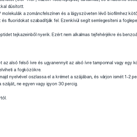
al dúsított.
 molekulák a zománcfelszínen és a lágyszöveten lévő biofilmhez kötő
és fluoridokat szabadítják fel. Ezenkívül segít semlegesíteni a fogl
tidet tejkazeinből nyerik. Ezért nem alkalmas tejfehérjékre és benzo
t az alsó felső ívre és ugyanennyit az alsó ívre tamponnal vagy egy k
felviheti a fogközökre.
 majd nyelvével oszlassa el a krémet a szájában, és várjon ismét 1-2 pe
a száját, ne egyen vagy igyon 30 percig.
tól.