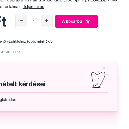
mal, foszfáttal és nátrium-fluoriddal (900 ppm F). RECALDENTM-
ot tartalmaz.
Teljes leírás
t
A kosárba
énő vásárláshoz több, mint 5 db
GCE10001764
ételt kérdései
oglukadás