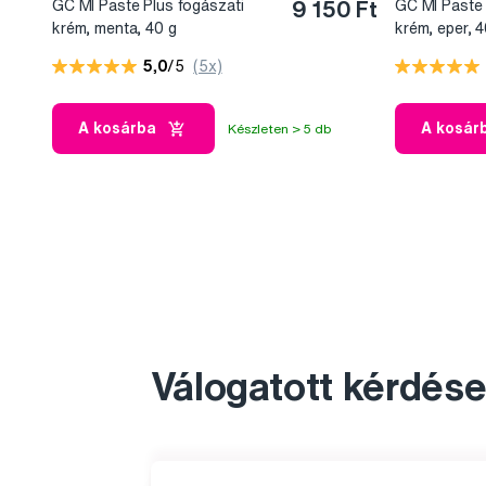
GC MI Paste Plus fogászati ​​
9 150 Ft
GC MI Paste P
krém, menta, 40 g
krém, eper, 4
5,0
/5
(5x)
A kosárba
A kosár
Készleten > 5 db
Válogatott kérdése