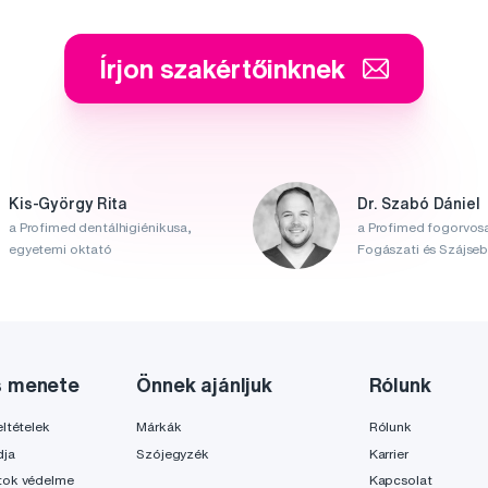
Írjon szakértőinknek
Kis-György Rita
Dr. Szabó Dániel
a Profimed dentálhigiénikusa,
a Profimed fogorvosa
egyetemi oktató
Fogászati és Szájsebé
s menete
Önnek ajánljuk
Rólunk
ltételek
Márkák
Rólunk
dja
Szójegyzék
Karrier
tok védelme
Kapcsolat