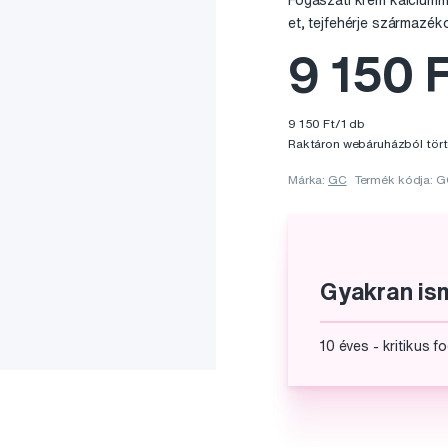
Fogászati ​​krém kalcium
et, tejfehérje származék
9 150 F
9 150 Ft/1 db
Raktáron webáruházból tört
Márka:
GC
Termék kódja: 
Gyakran ism
10 éves - kritikus f