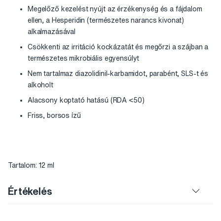
Megelőző kezelést nyújt az érzékenység és a fájdalom
ellen, a Hesperidin (természetes narancs kivonat)
alkalmazásával
Csökkenti az irritáció kockázatát és megőrzi a szájban a
természetes mikrobiális egyensúlyt
Nem tartalmaz diazolidinil-karbamidot, parabént, SLS-t és
alkoholt
Alacsony koptató hatású (RDA <50)
Friss, borsos ízű
Tartalom: 12 ml
Értékelés