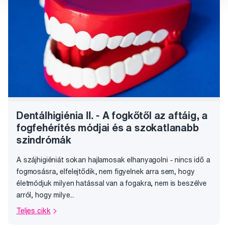
Dentálhigiénia II. - A fogkőtől az aftáig, a
fogfehérítés módjai és a szokatlanabb
szindrómák
A szájhigiéniát sokan hajlamosak elhanyagolni - nincs idő a
fogmosásra, elfelejtődik, nem figyelnek arra sem, hogy
életmódjuk milyen hatással van a fogakra, nem is beszélve
arról, hogy milye...
Teljes cikk