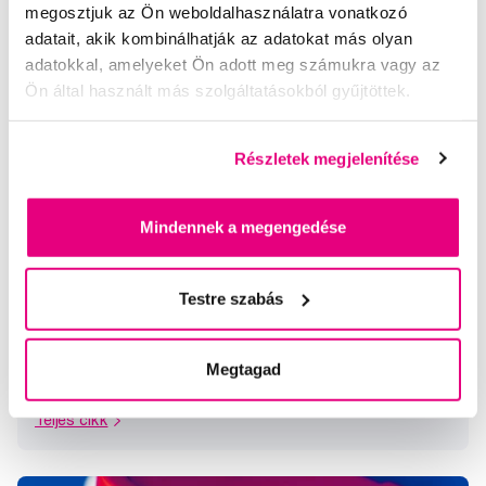
megosztjuk az Ön weboldalhasználatra vonatkozó
adatait, akik kombinálhatják az adatokat más olyan
adatokkal, amelyeket Ön adott meg számukra vagy az
Ön által használt más szolgáltatásokból gyűjtöttek.
Részletek megjelenítése
A nagy fogkrémhatározó (az egyes
Mindennek a megengedése
fogkrémek szájhigiéniai és egyéb
hatásai)
Testre szabás
A boltok polcai rogyásig vannak pakolva a legkülönbözőbb
fogkrémmárkák termékeivel. Már az is órákba telne, ha
mindegyiket egyenként a kezünkbe véve vizsgálnánk meg,
Megtagad
pontosan mit is ígér az ...
Teljes cikk