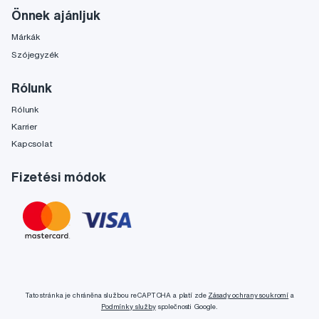
Önnek ajánljuk
Márkák
Szójegyzék
Rólunk
Rólunk
Karrier
Kapcsolat
Fizetési módok
Tato stránka je chráněna službou reCAPTCHA a platí zde
Zásady ochrany soukromí
a
Podmínky služby
společnosti Google.