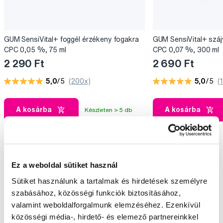
GUM SensiVital+ foggél érzékeny fogakra
GUM SensiVital+ száj
CPC 0,05 %, 75 ml
CPC 0,07 %, 300 ml
2 290 Ft
2 690 Ft
5,0
/5
(200x)
5,0
/5
(
A kosárba
A kosárba
Készleten > 5 db
Ez a weboldal sütiket használ
Válogatott kérdések és cikkek
Sütiket használunk a tartalmak és hirdetések személyre
szabásához, közösségi funkciók biztosításához,
valamint weboldalforgalmunk elemzéséhez. Ezenkívül
közösségi média-, hirdető- és elemező partnereinkkel