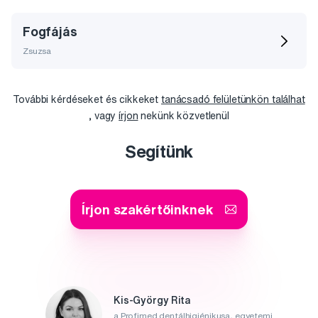
Fogfájás
Zsuzsa
További kérdéseket és cikkeket
tanácsadó felületünkön találhat
, vagy
írjon
nekünk közvetlenül
Segítünk
Írjon szakértőinknek
Kis-György Rita
a Profimed dentálhigiénikusa, egyetemi