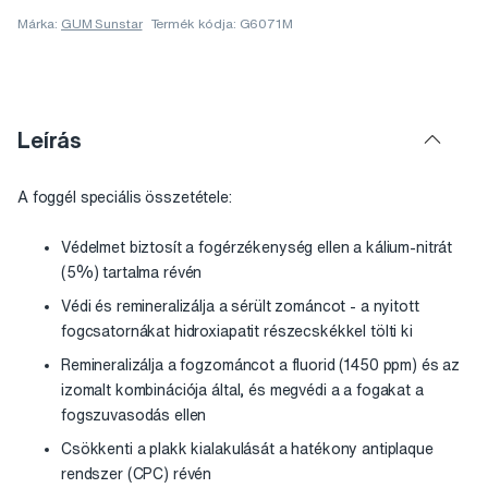
Márka:
GUM Sunstar
Termék kódja: G6071M
Leírás
A foggél speciális összetétele:
Védelmet biztosít a fogérzékenység ellen a kálium-nitrát
(5%) tartalma révén
Védi és remineralizálja a sérült zománcot - a nyitott
fogcsatornákat hidroxiapatit részecskékkel tölti ki
Remineralizálja a fogzománcot a fluorid (1450 ppm) és az
izomalt kombinációja által, és megvédi a a fogakat a
fogszuvasodás ellen
Csökkenti a plakk kialakulását a hatékony antiplaque
rendszer (CPC) révén