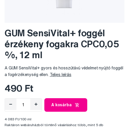
GUM SensiVital+ foggél
érzékeny fogakra CPC0,05
%, 12 ml
A GUM SensiVital+ gyors és hosszútávú védelmet nyújtó foggél
a fogérzékenység ellen.
Teljes leírás
490 Ft
A kosárba
4 083 Ft/100 ml
Raktáron webáruházból történő vásárláshoz több, mint 5 db