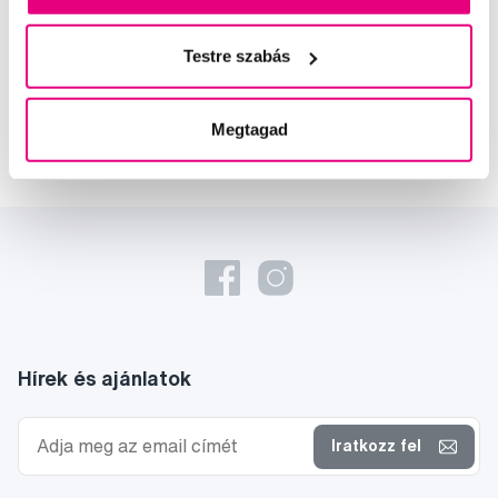
oktató
Testre szabás
Dr. Szabó Dániel
a Profimed fogorvosa, Lioral Fogászati
és Szájsebészeti Klinika
Megtagad
Hírek és ajánlatok
Iratkozz fel