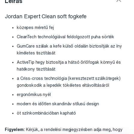
Leírás
Jordan Expert Clean soft fogkefe
közepes méretű fej
CleanTech technológiával feldolgozott puha sörték
GumCare szálak a kefe külső oldalán biztosítják az íny
kíméletes tisztítását
ActiveTip hegy biztosítja a hátsó őrlőfogak könnyű és
hatékony tisztítását
a Criss-cross technológia (keresztezett szálkötegek)
gondoskodik a lepedék tökéletes eltávolításáról
ergonómikus nyél
modern és időtlen skandináv stílusú design
öt színkombinációban kapható
Figyelem:
Kérjük, a rendelési megjegyzésben adja meg, hogy