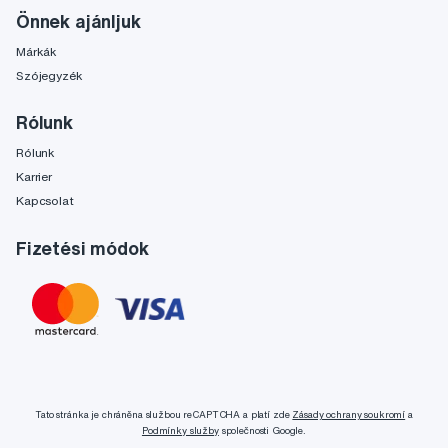
Önnek ajánljuk
Márkák
Szójegyzék
Rólunk
Rólunk
Karrier
Kapcsolat
Fizetési módok
Tato stránka je chráněna službou reCAPTCHA a platí zde
Zásady ochrany soukromí
a
Podmínky služby
společnosti Google.