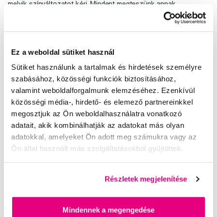
melyik színváltozatot kéri. Mindent megteszünk annak
érdekében, hogy a választott színt kapja.
Értékelés
Ez a weboldal sütiket használ
Sütiket használunk a tartalmak és hirdetések személyre
szabásához, közösségi funkciók biztosításához,
valamint weboldalforgalmunk elemzéséhez. Ezenkívül
Segítünk
közösségi média-, hirdető- és elemező partnereinkkel
megosztjuk az Ön weboldalhasználatra vonatkozó
adatait, akik kombinálhatják az adatokat más olyan
adatokkal, amelyeket Ön adott meg számukra vagy az
Írjon szakértőinknek
Ön által használt más szolgáltatásokból gyűjtöttek.
Részletek megjelenítése
Kis-György Rita
Mindennek a megengedése
a Profimed dentálhigiénikusa, egyetemi