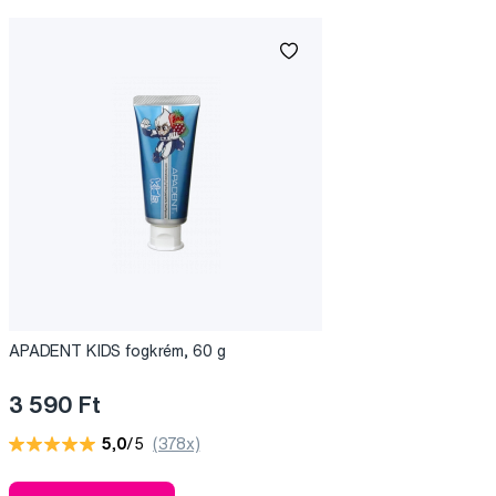
APADENT KIDS fogkrém, 60 g
3 590 Ft
5,0
/5
(378x)