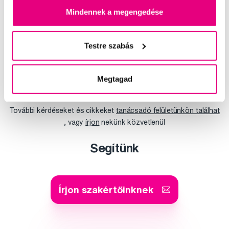
Mindennek a megengedése
Az új családtag érkezése utáni első hónapok tele vannak
örömmel, de álmatlan éjszakákkal és mogorva sírós
napokkal is. Az első fogak növekedése, vagyis a fogzás
Testre szabás
időszaka a legtöbb gyermek sz...
Teljes cikk
Megtagad
További kérdéseket és cikkeket
tanácsadó felületünkön találhat
, vagy
írjon
nekünk közvetlenül
Segítünk
Írjon szakértőinknek