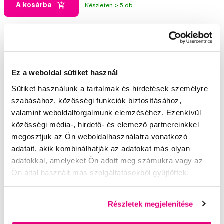
A kosárba
Készleten > 5 db
Válogatott kérdések és cikkek
Ez a weboldal sütiket használ
Sütiket használunk a tartalmak és hirdetések személyre
szabásához, közösségi funkciók biztosításához,
valamint weboldalforgalmunk elemzéséhez. Ezenkívül
közösségi média-, hirdető- és elemező partnereinkkel
megosztjuk az Ön weboldalhasználatra vonatkozó
adatait, akik kombinálhatják az adatokat más olyan
adatokkal, amelyeket Ön adott meg számukra vagy az
Ön által használt más szolgáltatásokból gyűjtöttek.
Részletek megjelenítése
Hogyan nőnek a tejfogak?