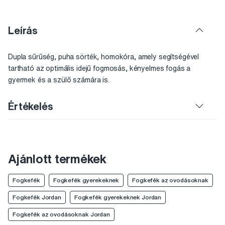
Leírás
Dupla sűrűség, puha sörték, homokóra, amely segítségével
tartható az optimális idejű fogmosás, kényelmes fogás a
gyermek és a szülő számára is.
Értékelés
Ajánlott termékek
Fogkefék
Fogkefék gyerekeknek
Fogkefék az ovodásoknak
Fogkefék Jordan
Fogkefék gyerekeknek Jordan
Fogkefék az ovodásoknak Jordan