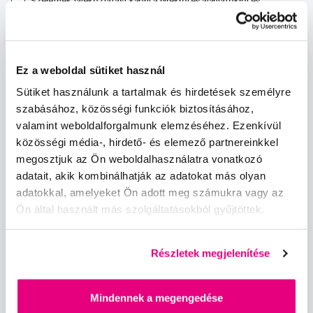
Szeretnék tájékoztatást kapni a hírekről és ajánlatokról és
egyetértek a személyes
adataim feldolgozásával
.
Ez a weboldal sütiket használ
Sütiket használunk a tartalmak és hirdetések személyre
szabásához, közösségi funkciók biztosításához,
Kérdések, tanácsadás
valamint weboldalforgalmunk elemzéséhez. Ezenkívül
közösségi média-, hirdető- és elemező partnereinkkel
info@profimed.hu
megosztjuk az Ön weboldalhasználatra vonatkozó
adatait, akik kombinálhatják az adatokat más olyan
A vásárlás menete
adatokkal, amelyeket Ön adott meg számukra vagy az
Kereskedelmi feltételek
Ön által használt más szolgáltatásokból gyűjtöttek.
Kézbesítés módja
Személyes adatok védelme
Fizetési feltételek
Részletek megjelenítése
Elállás
Sütibeállítások
Mindennek a megengedése