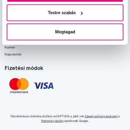
Önnek ajánljuk
Márkák
Testre szabás
Szójegyzék
Rólunk
Megtagad
Rólunk
Karrier
Kapcsolat
Fizetési módok
Tato stránka je chráněna službou reCAPTCHA a platí zde
Zásady ochrany soukromí
a
Podmínky služby
společnosti Google.