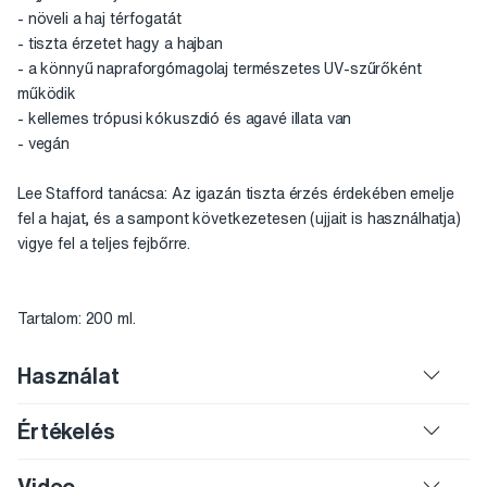
- növeli a haj térfogatát
- tiszta érzetet hagy a hajban
- a könnyű napraforgómagolaj természetes UV-szűrőként
működik
- kellemes trópusi kókuszdió és agavé illata van
- vegán
Lee Stafford tanácsa: Az igazán tiszta érzés érdekében emelje
fel a hajat, és a sampont következetesen (ujjait is használhatja)
vigye fel a teljes fejbőrre.
Tartalom: 200 ml.
Használat
Értékelés
Video