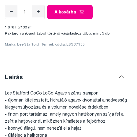
A kosárba
1 676 Ft/100 ml
Raktáron webáruházból történő vásárláshoz több, mint 5 db
Márka:
Lee Stafford
Termék kódja: LS337155
Leírás
Lee Stafford CoCo LoCo Agave száraz sampon
- újonnan kifejlesztett, hidratáló agave-kivonattal a nedvesség
kiegyensúlyozása és a volumen növelése érdekében
- finom port tartalmaz, amely nagyon hatékonyan szívja fel a
zsírt a hatjöveknél, miközben kíméletes a fejbőrhöz
- könnyű állagú, nem nehezíti el a hajat
- újjáéled a hajkorona