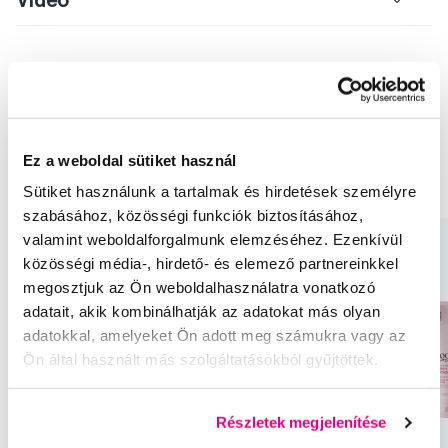
Ajánlott termékek
Hajápolás
Samponok
Styling
Hajápolás Lee Stafford
Ez a weboldal sütiket használ
Samponok Lee Stafford
Styling Lee Stafford
Sütiket használunk a tartalmak és hirdetések személyre
szabásához, közösségi funkciók biztosításához,
valamint weboldalforgalmunk elemzéséhez. Ezenkívül
közösségi média-, hirdető- és elemező partnereinkkel
megosztjuk az Ön weboldalhasználatra vonatkozó
adatait, akik kombinálhatják az adatokat más olyan
adatokkal, amelyeket Ön adott meg számukra vagy az
Ön által használt más szolgáltatásokból gyűjtöttek.
Részletek megjelenítése