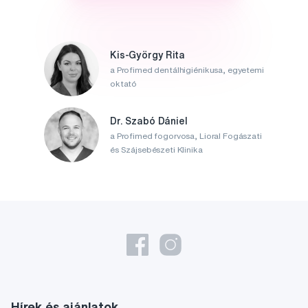
Kis-György Rita
a Profimed dentálhigiénikusa, egyetemi
oktató
Dr. Szabó Dániel
a Profimed fogorvosa, Lioral Fogászati
és Szájsebészeti Klinika
Hírek és ajánlatok