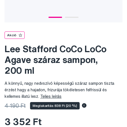
Akció
Lee Stafford CoCo LoCo
Agave száraz sampon,
200 ml
A könnyű, nagy nedvszívó képességű száraz sampon tiszta
érzést hagy a hajadon, frizurája tökéletesen felfrissül és
kellemes illatú lesz.
Teljes leírás
4 190 Ft
Megtakarítás 838 Ft (20 %)
i
3 352 Ft