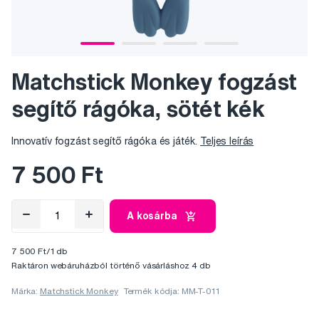
Matchstick Monkey fogzást
segítő rágóka, sötét kék
Innovatív fogzást segítő rágóka és játék.
Teljes leírás
7 500 Ft
A kosárba
7 500 Ft/1 db
Raktáron webáruházból történő vásárláshoz 4 db
Márka:
Matchstick Monkey
Termék kódja: MM-T-011