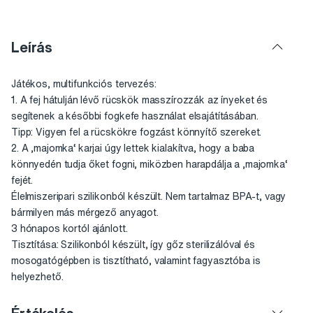
Leírás
Játékos, multifunkciós tervezés:
1. A fej hátulján lévő rücskök masszírozzák az ínyeket és
segítenek a későbbi fogkefe használat elsajátításában.
Tipp: Vigyen fel a rücskökre fogzást könnyítő szereket.
2. A ‚majomka‘ karjai úgy lettek kialakítva, hogy a baba
könnyedén tudja őket fogni, miközben harapdálja a ‚majomka‘
fejét.
Élelmiszeripari szilikonból készült. Nem tartalmaz BPA-t, vagy
bármilyen más mérgező anyagot.
3 hónapos kortól ajánlott.
Tisztítása: Szilikonból készült, így gőz sterilizálóval és
mosogatógépben is tisztítható, valamint fagyasztóba is
helyezhető.