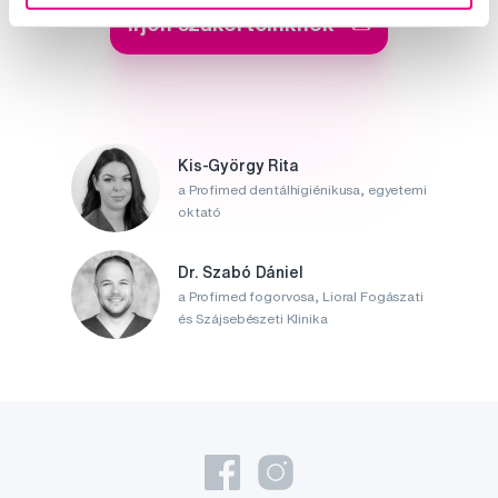
Írjon szakértőinknek
Kis-György Rita
a Profimed dentálhigiénikusa, egyetemi
oktató
Dr. Szabó Dániel
a Profimed fogorvosa, Lioral Fogászati
és Szájsebészeti Klinika