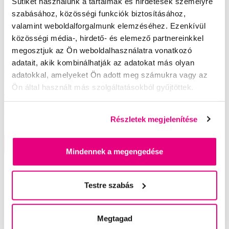
Sütiket használunk a tartalmak és hirdetések személyre
szabásához, közösségi funkciók biztosításához,
valamint weboldalforgalmunk elemzéséhez. Ezenkívül
közösségi média-, hirdető- és elemező partnereinkkel
megosztjuk az Ön weboldalhasználatra vonatkozó
adatait, akik kombinálhatják az adatokat más olyan
Buccotherm BIO Masszázs Gél az első
adatokkal, amelyeket Ön adott meg számukra vagy az
fogakra, 50 ml
Ön által használt más szolgáltatásokból gyűjtöttek.
1 490 Ft
5,0
/5
(182x)
Részletek megjelenítése
A kosárba
Készleten > 5 db
Mindennek a megengedése
Testre szabás
Segítünk
Megtagad