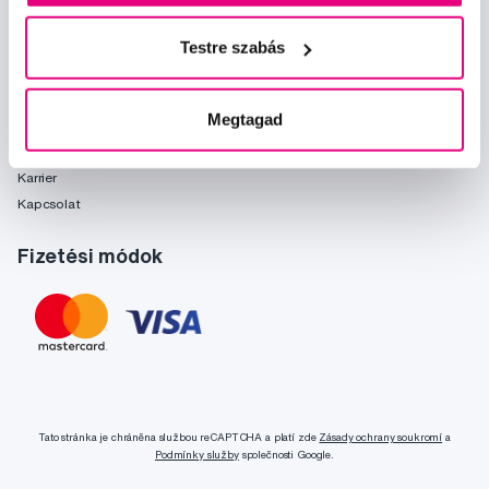
Önnek ajánljuk
Márkák
Testre szabás
Szójegyzék
Rólunk
Megtagad
Rólunk
Karrier
Kapcsolat
Fizetési módok
Tato stránka je chráněna službou reCAPTCHA a platí zde
Zásady ochrany soukromí
a
Podmínky služby
společnosti Google.