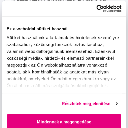
Szeretnék tájékoztatást kapni a hírekről és ajánlatokról és
egyetértek a személyes
adataim feldolgozásával
.
Ez a weboldal sütiket használ
Sütiket használunk a tartalmak és hirdetések személyre
szabásához, közösségi funkciók biztosításához,
Kérdések, tanácsadás
valamint weboldalforgalmunk elemzéséhez. Ezenkívül
közösségi média-, hirdető- és elemező partnereinkkel
info@profimed.hu
megosztjuk az Ön weboldalhasználatra vonatkozó
adatait, akik kombinálhatják az adatokat más olyan
A vásárlás menete
adatokkal, amelyeket Ön adott meg számukra vagy az
Kereskedelmi feltételek
Ön által használt más szolgáltatásokból gyűjtöttek.
Kézbesítés módja
Személyes adatok védelme
Fizetési feltételek
Részletek megjelenítése
Elállás
Sütibeállítások
Mindennek a megengedése