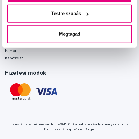
Önnek ajánljuk
Márkák
Testre szabás
Szójegyzék
Rólunk
Megtagad
Rólunk
Karrier
Kapcsolat
Fizetési módok
Tato stránka je chráněna službou reCAPTCHA a platí zde
Zásady ochrany soukromí
a
Podmínky služby
společnosti Google.