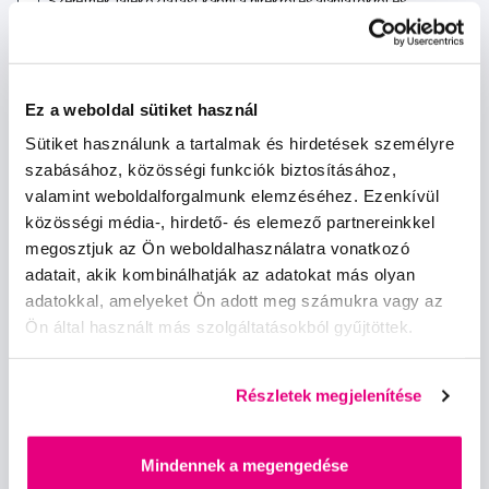
Szeretnék tájékoztatást kapni a hírekről és ajánlatokról és
egyetértek a személyes
adataim feldolgozásával
.
Ez a weboldal sütiket használ
Sütiket használunk a tartalmak és hirdetések személyre
szabásához, közösségi funkciók biztosításához,
Kérdések, tanácsadás
valamint weboldalforgalmunk elemzéséhez. Ezenkívül
közösségi média-, hirdető- és elemező partnereinkkel
info@profimed.hu
megosztjuk az Ön weboldalhasználatra vonatkozó
adatait, akik kombinálhatják az adatokat más olyan
A vásárlás menete
adatokkal, amelyeket Ön adott meg számukra vagy az
Kereskedelmi feltételek
Ön által használt más szolgáltatásokból gyűjtöttek.
Kézbesítés módja
Személyes adatok védelme
Fizetési feltételek
Részletek megjelenítése
Elállás
Sütibeállítások
Mindennek a megengedése