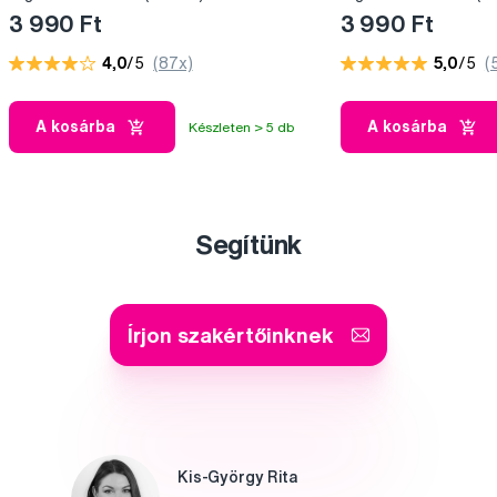
3 990 Ft
3 990 Ft
4,0
/5
(87x)
5,0
/5
(
A kosárba
A kosárba
Készleten > 5 db
Segítünk
Írjon szakértőinknek
Kis-György Rita