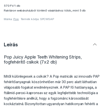
570 Ft/1 db
Raktáron webáruházból történő vásárláshoz több, mint 5 db
Márka:
Pop
Termék kódja: SPCWSAP
Leírás
Pop Juicy Apple Teeth Whitening Strips,
fogfehérítő csíkok (7x2 db)
Mitől különlegesek a csíkok? A Pop matricák az innovatív PAP
fehérítőanyagnak köszönhetően már 30 perc alatt láthatóan
világosabb fogakat eredményeznek. A PAP fő hatóanyaga, a
ftálimid-peroxi-kapronsav az egyik legfejlettebb technológia a
fogfehérítésre anélkül, hogy a fogzománc károsodását
kockáztatná. Bizonyítottan ugyanolyan hatékonyan fehéríti a