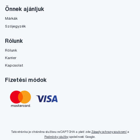
Önnek ajánljuk
Márkák
Szójegyzék
Rólunk
Rólunk
Karrier
Kapcsolat
Fizetési módok
Tato stránka je chráněna službou reCAPTCHA a platí zde
Zásady ochrany soukromí
a
Podmínky služby
společnosti Google.