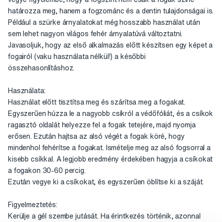
határozza meg, hanem a fogzománc és a dentin tulajdonságai is.
Például a szürke árnyalatokat még hosszabb használat után
sem lehet nagyon világos fehér árnyalatúvá változtatni.
Javasoljuk, hogy az első alkalmazás előtt készítsen egy képet a
fogairól (vaku használata nélkül!) a későbbi
összehasonlításhoz.
Használata:
Használat előtt tisztítsa meg és szárítsa meg a fogakat.
Egyszerűen húzza le a nagyobb csíkról a védőfóliát, és a csíkok
ragasztó oldalát helyezze fel a fogak tetejére, majd nyomja
erősen. Ezután hajtsa az alsó végét a fogak köré, hogy
mindenhol fehérítse a fogakat. Ismételje meg az alsó fogsorral a
kisebb csíkkal. A legjobb eredmény érdekében hagyja a csíkokat
a fogakon 30-60 percig.
Ezután vegye ki a csíkokat, és egyszerűen öblítse ki a száját.
Figyelmeztetés:
Kerülje a gél szembe jutását. Ha érintkezés történik, azonnal