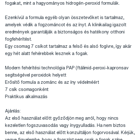
fogakat, mint a hagyományos hidrogén-peroxid formulák.
Ezenkívül a formula egyéb olyan összetevőket is tartalmaz,
amelyek védik a fogzománcot és az ínyt. A klinikailag igazolt
eredmények garantálják a biztonságos és hatékony otthoni
fogfehérítést.
Egy csomag 7 csíkot tartalmaz a felső és alsó fogívre, így akár
egy hét alatt fehérebbek lesznek a fogak.
Modern fehérítési technológia PAP (ftálimid-peroxi-kapronsav
segítségével peroxidok helyett
Erősítő formula a zománc és az íny védelméért
7 csík csomagonként
Praktikus alkalmazás
Ajánlás:
Az első használat előtt győződjön meg arról, hogy nincs
kezeletlen fogszuvasodás vagy ínygyulladás. Ha nem biztos
benne, az első használat előtt konzultáljon fogorvosával. Kérjük,
vegye figyelembe, hogy a fogszínt nem csak a fogak színe