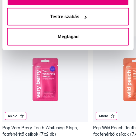
Ajánlott termékek
Fogfehérítés
Fogfehérítő csík
Fogfehérítés Pop
Testre szabás
Fogfehérítő csík Pop
Megtagad
Akció
Akció
Pop Very Berry Teeth Whitening Strips,
Pop Wild Peach Teeth 
fogfehérítő csíkok (7x2 db)
fogfehérítő csíkok (7