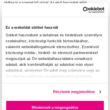
öblítse ki a szemet bő vízzel. Az első használat előtt
konzultáljon fogorvosával, és olvassa el figyelmesen a
betegtájékoztatót. Mindig kövesse az utasításokat! A használat
során időnként előfordulhat ínyirritáció vagy fokozott
fogérzékenység. Ne használja ezt a terméket, ha ínygyulladása
Ez a weboldal sütiket használ
vagy kezeletlen fogszuvasodása van. Ne használja a terméket,
Sütiket használunk a tartalmak és hirdetések személyre
ha allergiás a fogfehérítő gél egy vagy több összetevőjére. Ez a
szabásához, közösségi funkciók biztosításához,
termék nem 18 év alatti személyek számára készült. Hűvös,
valamint weboldalforgalmunk elemzéséhez. Ezenkívül
száraz, gyermekek számára elérhetetlen helyen tárolja.
közösségi média-, hirdető- és elemező partnereinkkel
megosztjuk az Ön weboldalhasználatra vonatkozó
Összetétel
adatait, akik kombinálhatják az adatokat más olyan
adatokkal, amelyeket Ön adott meg számukra vagy az
Használat
Ön által használt más szolgáltatásokból gyűjtöttek.
Értékelés
Részletek megjelenítése
Mindennek a megengedése