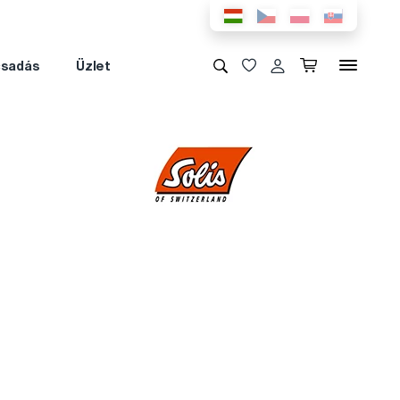
csadás
Üzlet