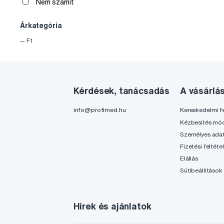
Nem számít
Árkategória
—
Ft
Kérdések, tanácsadás
A vásárlá
info@profimed.hu
Kereskedelmi fe
Kézbesítés mó
Személyes ada
Fizetési feltéte
Elállás
Sütibeállítások
Hírek és ajánlatok