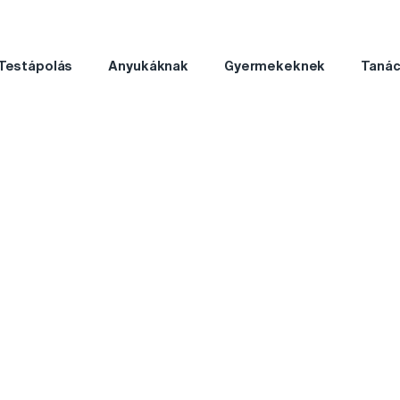
Testápolás
Anyukáknak
Gyermekeknek
Taná