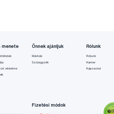
s menete
Önnek ajánljuk
Rólunk
ltételek
Márkák
Rólunk
dja
Szójegyzék
Karrier
tok védelme
Kapcsolat
lek
Fizetési módok