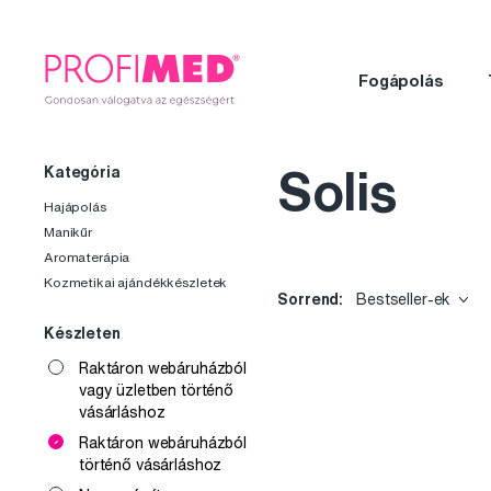
Fogápolás
Kategória
Solis
Hajápolás
Manikűr
Aromaterápia
Kozmetikai ajándékkészletek
Sorrend:
Bestseller-ek
Készleten
Raktáron webáruházból
vagy üzletben történő
vásárláshoz
Raktáron webáruházból
történő vásárláshoz