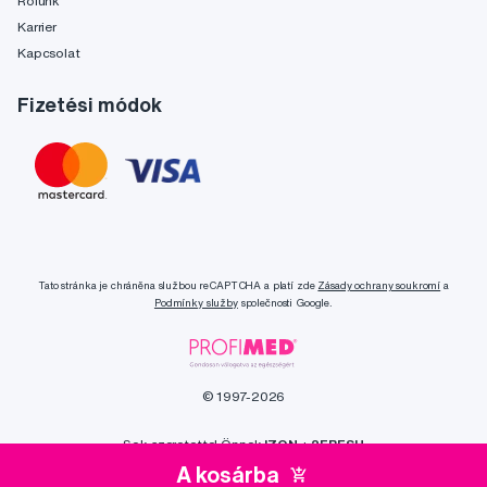
Rólunk
Karrier
Kapcsolat
Fizetési módok
Tato stránka je chráněna službou reCAPTCHA a platí zde
Zásady ochrany soukromí
a
Podmínky služby
společnosti Google.
© 1997-2026
Sok szeretettel Önnek
IZON
+
2FRESH
A kosárba