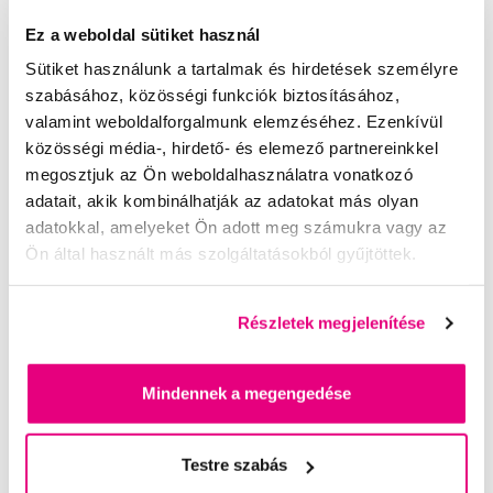
Ez a weboldal sütiket használ
Segítünk
Sütiket használunk a tartalmak és hirdetések személyre
szabásához, közösségi funkciók biztosításához,
valamint weboldalforgalmunk elemzéséhez. Ezenkívül
közösségi média-, hirdető- és elemező partnereinkkel
Írjon szakértőinknek
megosztjuk az Ön weboldalhasználatra vonatkozó
adatait, akik kombinálhatják az adatokat más olyan
adatokkal, amelyeket Ön adott meg számukra vagy az
Ön által használt más szolgáltatásokból gyűjtöttek.
Kis-György Rita
Részletek megjelenítése
a Profimed dentálhigiénikusa, egyetemi
oktató
Mindennek a megengedése
Dr. Szabó Dániel
a Profimed fogorvosa, Lioral Fogászati
és Szájsebészeti Klinika
Testre szabás