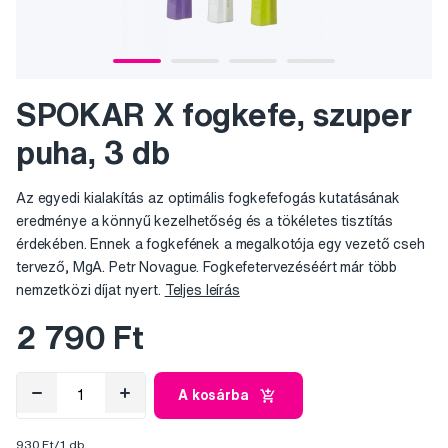
SPOKAR X fogkefe, szuper
puha, 3 db
Az egyedi kialakítás az optimális fogkefefogás kutatásának
eredménye a könnyű kezelhetőség és a tökéletes tisztítás
érdekében. Ennek a fogkefének a megalkotója egy vezető cseh
tervező, MgA. Petr Novague. Fogkefetervezéséért már több
nemzetközi díjat nyert.
Teljes leírás
2 790 Ft
A kosárba
930 Ft/1 db