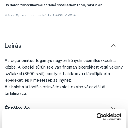
Raktáron webáruházból történő vásárláshoz több, mint 5 db
Márka:
Spokar
Termék kódja: 3426825094
Leírás
Az ergonomikus fogantyú nagyon kényelmesen illeszkedik a
kézbe. A kefefej sűrűn tele van finoman lekerekített végű vékony
szálakkal (3500 szál), amelyek hatékonyan távolítják el a
lepedéket, és kíméletesek az ínyhez.
A kínálat a különféle színváltozatok széles választékát
tartalmazza.
Értékelés