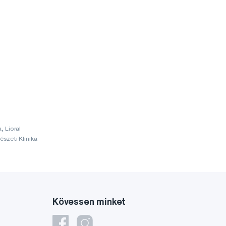
, Lioral
szeti Klinika
Kövessen minket