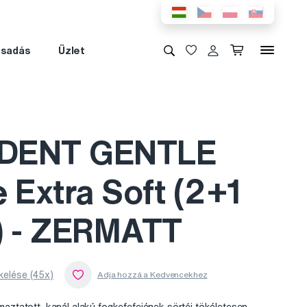
csadás
Üzlet
DENT GENTLE
 Extra Soft (2+1
) - ZERMATT
kelése (45x)