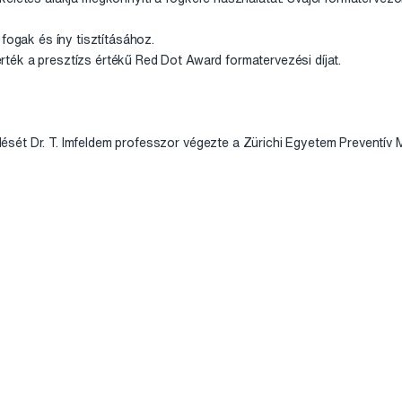
 fogak és íny tisztításához.
ék a presztízs értékű Red Dot Award formatervezési díjat.
ét Dr. T. Imfeldem professzor végezte a Zürichi Egyetem Preventív M