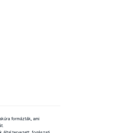
lakúra formázták, ami
t.
 által tervezett, fogászati