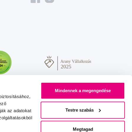
Mindennek a megengedése
biztosításához,
ező
Testre szabás
ják az adatokat
olgáltatásokból
Sok szeretettel Önnek
IZON
+
2FRESH
Megtagad