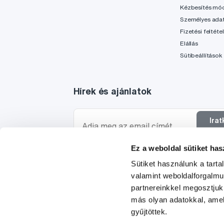
Kézbesítés mó
Személyes ada
Fizetési feltéte
Elállás
Sütibeállítások
Hírek és ajánlatok
Ira
f
Ez a weboldal sütiket has
Szeretnék tájékoztatást kapni a hírekről és ajánl
Sütiket használunk a tart
egyetértek a személyes
adataim feldolgozásáva
valamint weboldalforgalm
partnereinkkel megosztjuk
más olyan adatokkal, amel
gyűjtöttek.
© 1997-2026