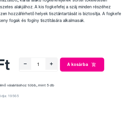
tatott, kanál alakú fogkefefejének sörtéi tökéletesen
zetes alakjához. A kis fogkefefej a száj minden részéhez
zen hozzáférhető helyek tisztántartását is biztosítja. A fogkefe
keny fogak és fogíny tisztítására alkalmasak.
Ft
A kosárba
énő vásárláshoz több, mint 5 db
ódja: 19565