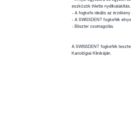
eszközök ihlette nyélkialakítás.
- A fogkefe ideális az érzékeny
- A SWISSDENT fogkefék elnyert
- Bliszter csomagolás.
A SWISSDENT fogkefék tesztelés
Kariológiai Klinikáján.