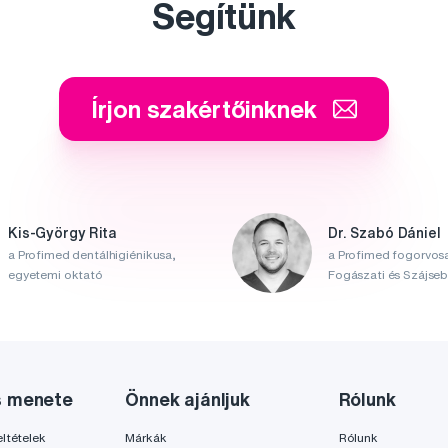
Segítünk
Írjon szakértőinknek
Kis-György Rita
Dr. Szabó Dániel
a Profimed dentálhigiénikusa,
a Profimed fogorvosa
egyetemi oktató
Fogászati és Szájsebé
s menete
Önnek ajánljuk
Rólunk
ltételek
Márkák
Rólunk