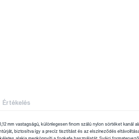
Értékelés
 0,12 mm vastagságú, különlegesen finom szálú nylon sörtéket kanál a
rját, biztosítva így a precíz tisztítást és az elszíneződés eltávolításá
életes alakja megkönnyíti a fogkefe használatát. Svájci formatervezők