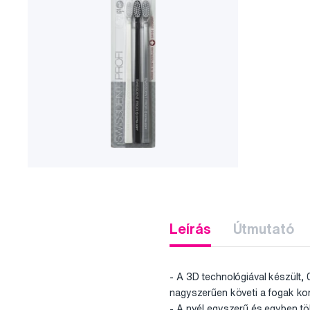
Leírás
Útmutató
- A 3D technológiával készült,
nagyszerűen követi a fogak kontú
- A nyél egyszerű és egyben tök