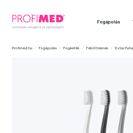
Fogápolás
Profimed.hu
Fogápolás
Fogkefék
Felnőtteknek
Extra Puha