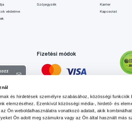
dja
Szójegyzék
Karrier
tok védelme
Kapcsolat
lek
Fizetési módok
tkozz
el
znál
atokról és
almak és hirdetések személyre szabásához, közösségi funkciók 
l
.
unk elemzéséhez. Ezenkívül közösségi média-, hirdető- és elem
 az Ön weboldalhasználatra vonatkozó adatait, akik kombinálhat
yeket Ön adott meg számukra vagy az Ön által használt más sz
Tato stránka je chráněna službou reCAPTCHA a platí zde
Zásady ochrany soukromí
a
Podmínky služby
společnosti Google.