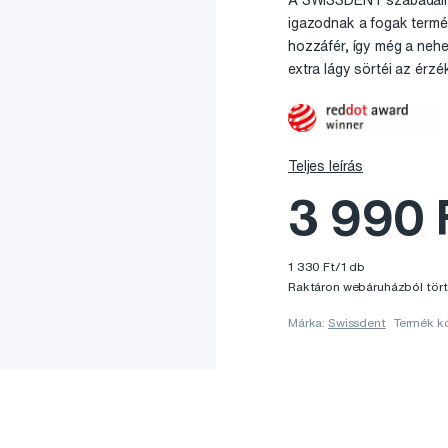
A SWISSDENT szabadalmaz
igazodnak a fogak termés
hozzáfér, így még a nehe
extra lágy sörtéi az érzé
Teljes leírás
3 990 
1 330 Ft/1 db
Raktáron webáruházból tört
Márka:
Swissdent
Termék k