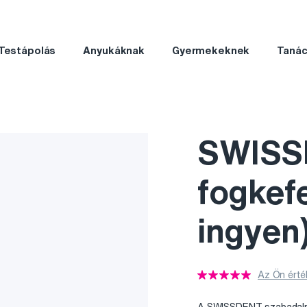
Testápolás
Anyukáknak
Gyermekeknek
Taná
SWISS
fogkefe
ingyen
Az Ön érté