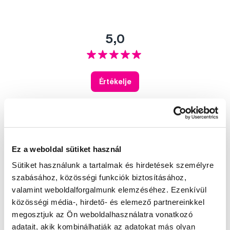
5,0
Értékelje
41
3
1
0
Ez a weboldal sütiket használ
0
Sütiket használunk a tartalmak és hirdetések személyre
45 felhasználó értékelte.
szabásához, közösségi funkciók biztosításához,
valamint weboldalforgalmunk elemzéséhez. Ezenkívül
közösségi média-, hirdető- és elemező partnereinkkel
Az Ön értékelése
Sorrend:
Legújabb
megosztjuk az Ön weboldalhasználatra vonatkozó
adatait, akik kombinálhatják az adatokat más olyan