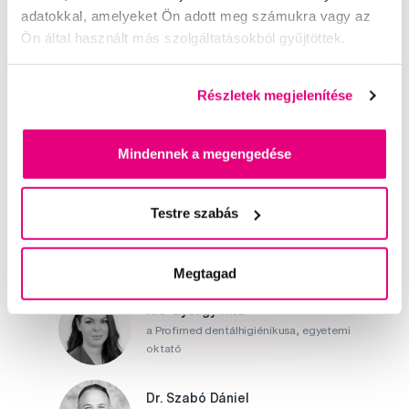
adatokkal, amelyeket Ön adott meg számukra vagy az
Ön által használt más szolgáltatásokból gyűjtöttek.
Részletek megjelenítése
Segítünk
Mindennek a megengedése
Írjon szakértőinknek
Testre szabás
Megtagad
Kis-György Rita
a Profimed dentálhigiénikusa, egyetemi
oktató
Dr. Szabó Dániel