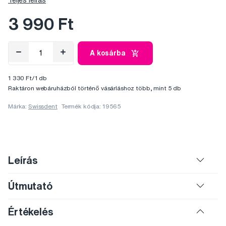
Teljes leírás
3 990 Ft
A kosárba
1 330 Ft/1 db
Raktáron webáruházból történő vásárláshoz több, mint 5 db
Márka:
Swissdent
Termék kódja: 19565
Leírás
Útmutató
Értékelés