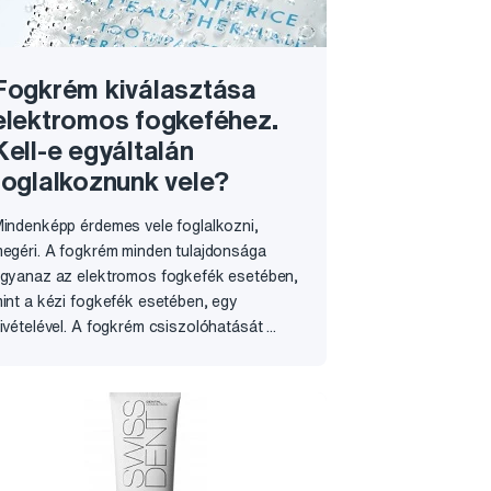
Fogkrém kiválasztása
elektromos fogkeféhez.
Kell-e egyáltalán
foglalkoznunk vele?
indenképp érdemes vele foglalkozni,
egéri. A fogkrém minden tulajdonsága
gyanaz az elektromos fogkefék esetében,
int a kézi fogkefék esetében, egy
ivételével. A fogkrém csiszolóhatását ...