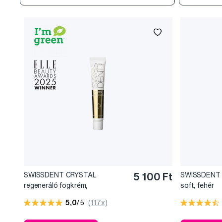
SWISSDENT CRYSTAL
5 100 Ft
SWISSDENT 
regeneráló fogkrém,
soft, fehér
fluoridmentes, 50 ml
5,0
/5
(117x)