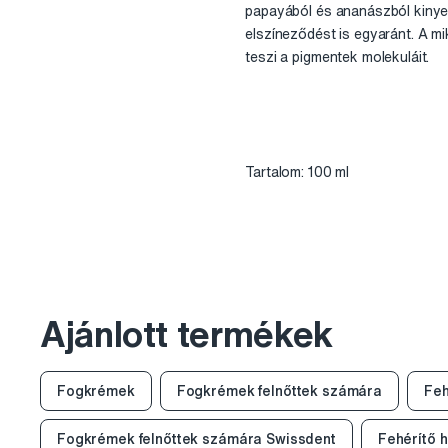
papayából és ananászból kinyert
elszíneződést is egyaránt. A m
teszi a pigmentek molekuláit.
Tartalom: 100 ml
Ajánlott termékek
Fogkrémek
Fogkrémek felnőttek számára
Feh
Fogkrémek felnőttek számára Swissdent
Fehérítő 