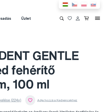
csadás
Üzlet
DENT GENTLE
d fehérítő
m, 100 ml
kelése (224x)