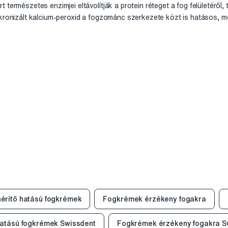
 természetes enzimjei eltávolítják a protein réteget a fog felületéről,
ikronizált kalcium-peroxid a fogzománc szerkezete közt is hatásos, me
érítő hatású fogkrémek
Fogkrémek érzékeny fogakra
hatású fogkrémek Swissdent
Fogkrémek érzékeny fogakra S