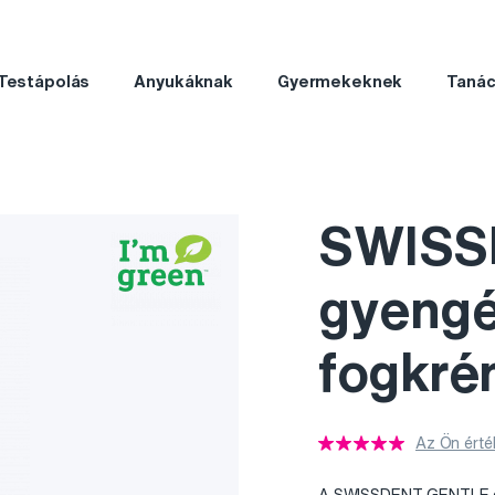
Testápolás
Anyukáknak
Gyermekeknek
Taná
SWISS
gyengé
fogkré
Az Ön érté