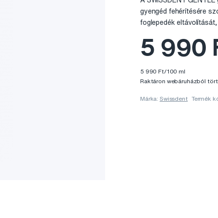
A SWISSDENT GENTLE gye
gyengéd fehérítésére szo
foglepedék eltávolítását,
5 990 
5 990 Ft/100 ml
Raktáron webáruházból tört
Márka:
Swissdent
Termék k