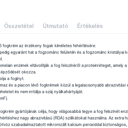
Összetétel
Útmutató
Értékelés
fogkrém az érzékeny fogak kíméletes fehérítésére:
d pedig egyaránt hat a fogzománc felületén és a fogzománc kristályai
t.
elain enzimek eltávolítják a fog felszínéről a proteinréteget, amely a
 képződését okozza.
lja a fogínyt.
lmaz és a piacon lévő fogkrémek közül a legalacsonyabb abrazivitási é
eheletet és nem irritálja a száj nyálkahártyáját.
pmF).
rém gyártójának célja, hogy világosabbá tegye a fog felszínét enzi
fehérítéshez nagy abrazivitású (RDA) szilikátokat használna. Az extra
ötvöz szabadalmaztatott mikronizált kalcium-peroxiddal biztonságos