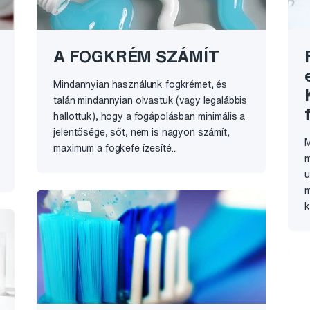
A FOGKRÉM SZÁMÍT
Mindannyian használunk fogkrémet, és
talán mindannyian olvastuk (vagy legalábbis
hallottuk), hogy a fogápolásban minimális a
jelentősége, sőt, nem is nagyon számít,
M
maximum a fogkefe ízesíté...
m
u
m
k