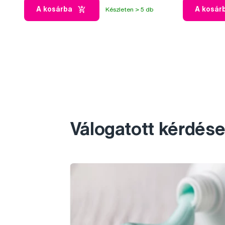
A kosárba
A kosár
Készleten > 5 db
Válogatott kérdése