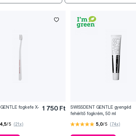
GENTLE fogkefe X-
1 750 Ft
SWISSDENT GENTLE gyengéd
fehérítő fogkrém, 50 ml
4,5
/5
(21x)
5,0
/5
(74x)