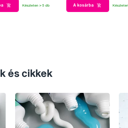
ba
A kosárba
Készleten > 5 db
Készleten
k és cikkek