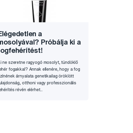
Elégedetlen a
mosolyával? Próbálja ki a
fogfehérítést!
i ne szeretne ragyogó mosolyt, tündöklő
ehér fogakkal? Annak ellenére, hogy a fog
zínének árnyalata genetikailag öröklött
ulajdonság, otthoni vagy professzionális
ehérítés révén elérhet...