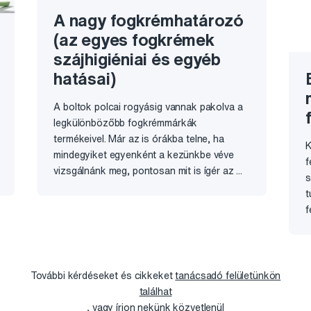
A nagy fogkrémhatározó
(az egyes fogkrémek
szájhigiéniai és egyéb
hatásai)
A boltok polcai rogyásig vannak pakolva a
legkülönbözőbb fogkrémmárkák
termékeivel. Már az is órákba telne, ha
K
mindegyiket egyenként a kezünkbe véve
f
vizsgálnánk meg, pontosan mit is ígér az ...
s
t
f
További kérdéseket és cikkeket
tanácsadó felületünkön
találhat
, vagy
írjon
nekünk közvetlenül