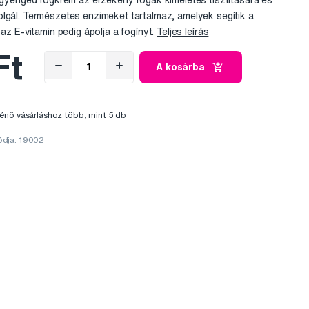
ngéd fogkrém az érzékeny fogak kíméletes tisztítására és
lgál. Természetes enzimeket tartalmaz, amelyek segítik a
 az E-vitamin pedig ápolja a fogínyt.
Teljes leírás
Ft
A kosárba
énő vásárláshoz több, mint 5 db
ódja: 19002