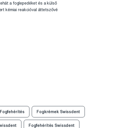
 tehát a foglepedéket és a külső
rt kémiai reakcióval áttetszővé
Fogfehérítés
Fogkrémek Swissdent
wissdent
Fogfehérítés Swissdent