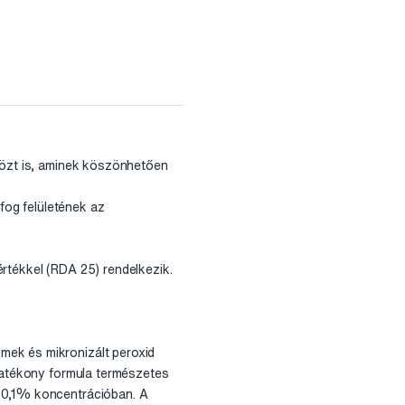
 közt is, aminek köszönhetően
 fog felületének az
rtékkel (RDA 25) rendelkezik.
mek és mikronizált peroxid
 hatékony formula természetes
, 0,1% koncentrációban. A