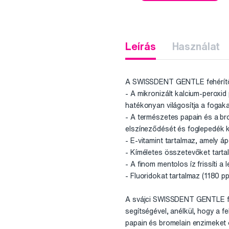
Leírás
Használat
A SWISSDENT GENTLE fehérítő 
- A mikronizált kalcium-peroxi
hatékonyan világosítja a fogaka
- A természetes papain és a brom
elszíneződését és foglepedék
- E-vitamint tartalmaz, amely ápo
- Kíméletes összetevőket tarta
- A finom mentolos íz frissíti a l
- Fluoridokat tartalmaz (1180 p
A svájci SWISSDENT GENTLE fogk
segítségével, anélkül, hogy a 
papain és bromelain enzimeket 