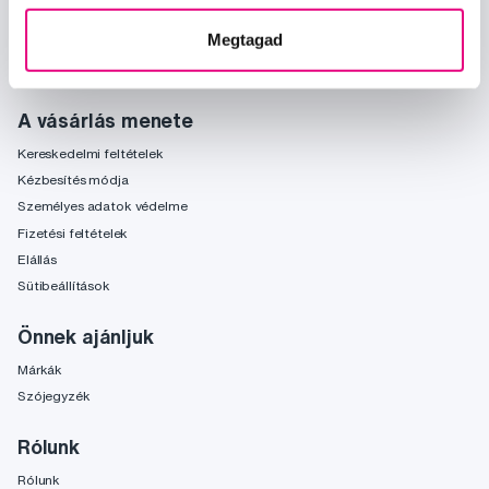
Kérdések, tanácsadás
Megtagad
info@profimed.hu
A vásárlás menete
Kereskedelmi feltételek
Kézbesítés módja
Személyes adatok védelme
Fizetési feltételek
Elállás
Sütibeállítások
Önnek ajánljuk
Márkák
Szójegyzék
Rólunk
Rólunk