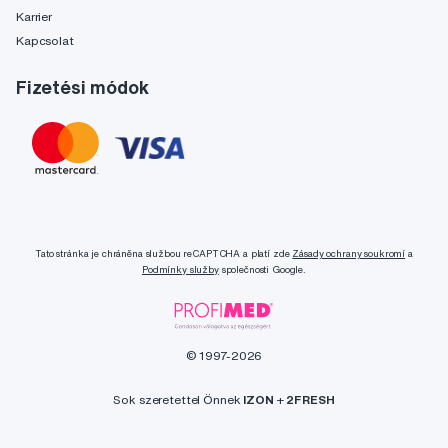
Karrier
Kapcsolat
Fizetési módok
Tato stránka je chráněna službou reCAPTCHA a platí zde
Zásady ochrany soukromí
a
Podmínky služby
společnosti Google.
© 1997-2026
Sok szeretettel Önnek
IZON
+
2FRESH