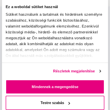
Ez a weboldal sütiket használ
Sütiket használunk a tartalmak és hirdetések személyre
szabásához, közösségi funkciók biztosításához,
valamint weboldalforgalmunk elemzéséhez. Ezenkívül
közösségi média-, hirdető- és elemező partnereinkkel
megosztjuk az Ön weboldalhasználatra vonatkozó
adatait, akik kombinálhatják az adatokat más olyan
Hírek és ajánlatok
adatokkal, amelyeket Ön adott meg számukra vagy az
Ön által használt más szolgáltatásokból gyűjtöttek.
Iratkozz fel
Részletek megjelenítése
Szeretnék tájékoztatást kapni a hírekről és ajánlatokról és
egyetértek a személyes
adataim feldolgozásával
.
Mindennek a megengedése
Testre szabás