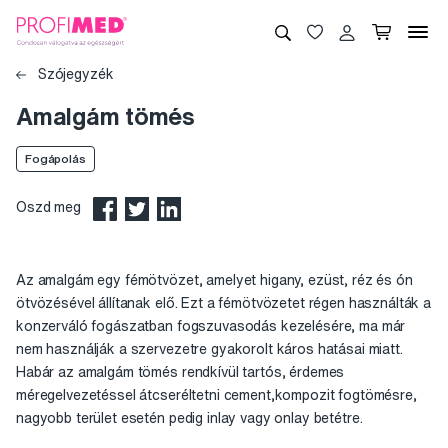
Szójegyzék
Amalgám tömés
Fogápolás
Oszd meg
Az amalgám egy fémötvözet, amelyet higany, ezüst, réz és ón
ötvözésével állítanak elő. Ezt a fémötvözetet régen használták a
konzerváló fogászatban fogszuvasodás kezelésére, ma már
nem használják a szervezetre gyakorolt káros hatásai miatt.
Habár az amalgám tömés rendkívül tartós, érdemes
méregelvezetéssel átcseréltetni cement,kompozit fogtömésre,
nagyobb terület esetén pedig inlay vagy onlay betétre.