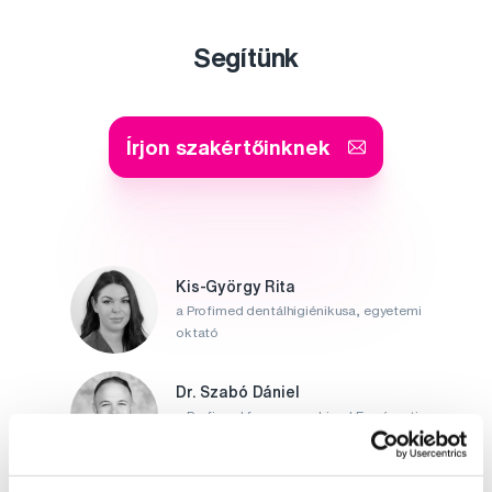
Segítünk
Írjon szakértőinknek
Kis-György Rita
a Profimed dentálhigiénikusa, egyetemi
oktató
Dr. Szabó Dániel
a Profimed fogorvosa, Lioral Fogászati
és Szájsebészeti Klinika