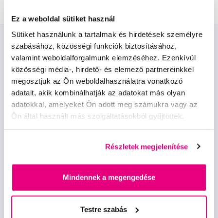
Ez a weboldal sütiket használ
Sütiket használunk a tartalmak és hirdetések személyre
szabásához, közösségi funkciók biztosításához,
valamint weboldalforgalmunk elemzéséhez. Ezenkívül
közösségi média-, hirdető- és elemező partnereinkkel
megosztjuk az Ön weboldalhasználatra vonatkozó
adatait, akik kombinálhatják az adatokat más olyan
Hírek és ajánlatok
adatokkal, amelyeket Ön adott meg számukra vagy az
Ön által használt más szolgáltatásokból gyűjtöttek.
Iratkozz fel
Részletek megjelenítése
Szeretnék tájékoztatást kapni a hírekről és ajánlatokról és
egyetértek a személyes
adataim feldolgozásával
.
Mindennek a megengedése
Testre szabás