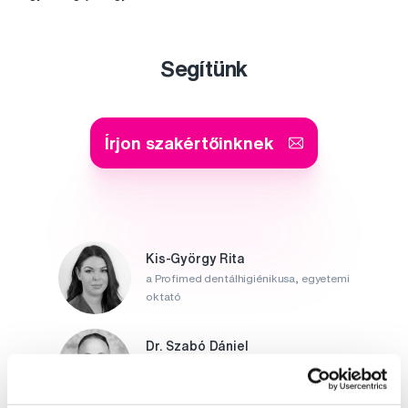
Segítünk
Írjon szakértőinknek
Kis-György Rita
a Profimed dentálhigiénikusa, egyetemi
oktató
Dr. Szabó Dániel
a Profimed fogorvosa, Lioral Fogászati
és Szájsebészeti Klinika