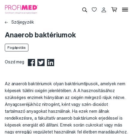
Szójegyzék
Anaerob baktériumok
Fogápolás
Oszd meg
Az anaerob baktériumok olyan baktériumtípusok, amelyek nem
képesek túlélni oxigén jelenlétében. A A hasznosításához
szükséges enzimek hiányában az oxigén mérgező rájuk nézve.
Anyagcseréjükhöz nitrogént, ként vagy szén-dioxidot
tartalmazó anyagokat használnak. Ha ezek nem állnak
rendelkezésre, a fakultatív anaerob baktáriumok erjedéssel is
képesek energiát elő állítani. Ennek során cukrokat vagy más
nagy enregájú vegyületet használnak fel életben maradásukhoz.