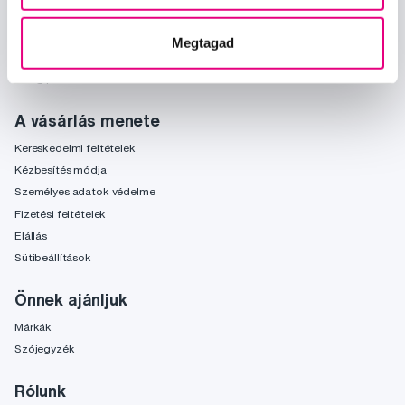
Megtagad
Kérdések, tanácsadás
info@profimed.hu
A vásárlás menete
Kereskedelmi feltételek
Kézbesítés módja
Személyes adatok védelme
Fizetési feltételek
Elállás
Sütibeállítások
Önnek ajánljuk
Márkák
Szójegyzék
Rólunk