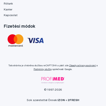
Rólunk
Karrier
Kapcsolat
Fizetési módok
Tato stránka je chráněna službou reCAPTCHA a platí zde
Zásady ochrany soukromí
a
Podmínky služby
společnosti Google.
© 1997-2026
Sok szeretettel Önnek
IZON
+
2FRESH