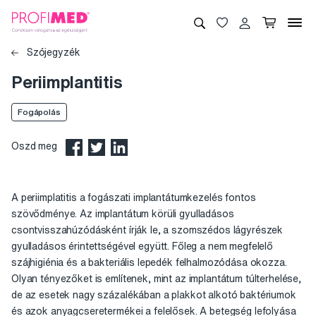
Szójegyzék
Periimplantitis
Fogápolás
Oszd meg
A periimplatitis a fogászati implantátumkezelés fontos
szövődménye. Az implantátum körüli gyulladásos
csontvisszahúzódásként írják le, a szomszédos lágyrészek
gyulladásos érintettségével együtt. Főleg a nem megfelelő
szájhigiénia és a bakteriális lepedék felhalmozódása okozza.
Olyan tényezőket is említenek, mint az implantátum túlterhelése,
de az esetek nagy százalékában a plakkot alkotó baktériumok
és azok anyagcseretermékei a felelősek. A betegség lefolyása