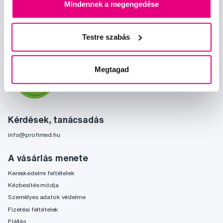
Mindennek a megengedése
Szeretnék tájékoztatást kapni a hírekről és ajánlatokról és
Testre szabás
egyetértek a személyes
adataim feldolgozásával
.
Megtagad
Kérdések, tanácsadás
info@profimed.hu
A vásárlás menete
Kereskedelmi feltételek
Kézbesítés módja
Személyes adatok védelme
Fizetési feltételek
Elállás