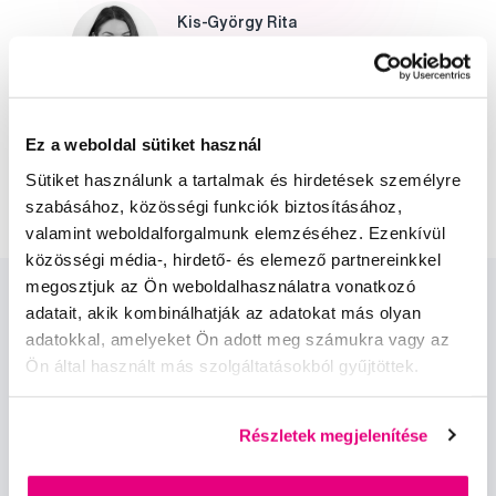
Kis-György Rita
a Profimed dentálhigiénikusa, egyetemi
oktató
Dr. Szabó Dániel
Ez a weboldal sütiket használ
a Profimed fogorvosa, Lioral Fogászati
és Szájsebészeti Klinika
Sütiket használunk a tartalmak és hirdetések személyre
szabásához, közösségi funkciók biztosításához,
valamint weboldalforgalmunk elemzéséhez. Ezenkívül
közösségi média-, hirdető- és elemező partnereinkkel
megosztjuk az Ön weboldalhasználatra vonatkozó
adatait, akik kombinálhatják az adatokat más olyan
adatokkal, amelyeket Ön adott meg számukra vagy az
Ön által használt más szolgáltatásokból gyűjtöttek.
Hírek és ajánlatok
Részletek megjelenítése
Iratkozz fel