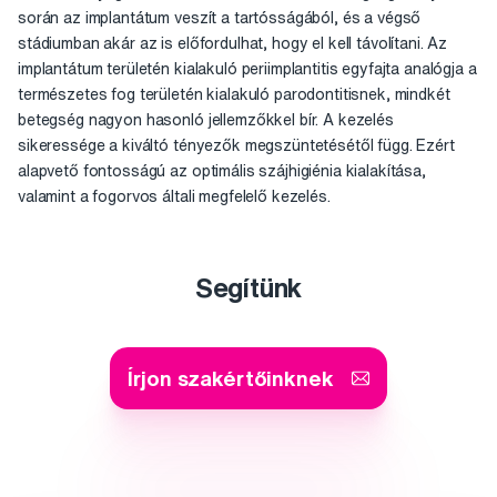
során az implantátum veszít a tartósságából, és a végső
stádiumban akár az is előfordulhat, hogy el kell távolítani. Az
implantátum területén kialakuló periimplantitis egyfajta analógja a
természetes fog területén kialakuló parodontitisnek, mindkét
betegség nagyon hasonló jellemzőkkel bír. A kezelés
sikeressége a kiváltó tényezők megszüntetésétől függ. Ezért
alapvető fontosságú az optimális szájhigiénia kialakítása,
valamint a fogorvos általi megfelelő kezelés.
Segítünk
Írjon szakértőinknek