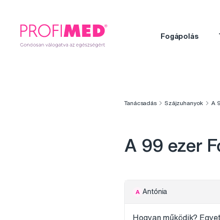
Fogápolás
Tanácsadás
Szájzuhanyok
A 9
A 99 ezer F
Antónia
A
Hogyan működik? Egyetle