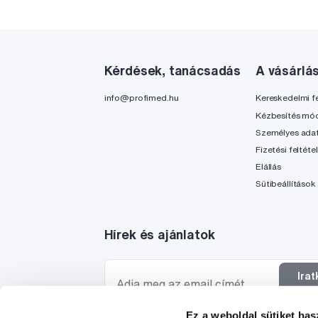
Kérdések, tanácsadás
A vásárlá
info@profimed.hu
Kereskedelmi fe
Kézbesítés mó
Személyes ada
Fizetési feltéte
Elállás
Sütibeállítások
Hírek és ajánlatok
Ira
f
Ez a weboldal sütiket has