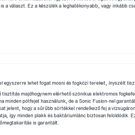
s a választ. Ez a készülék a leghatékonyabb, vagy inkább cs
l egyszerre lehet fogat mosni és fogközi tereket, ínyszélt tisz
ű tisztítás majdhogynem elérhető szónikus elektromos fogkef
 ha minden pótfejet használunk, de a Sonic Fusion-nel garantá
kat jelent, hogy a sűrűbb sörtékkel rendelkező fej a vízsugáron
tja, így minden plakk és baktáriumlánc biztosan feloldódik. Ez
őmegtakarítás is garantált.