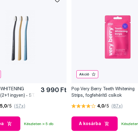
Akció
 WHITENING
3 990 Ft
Pop Very Berry Teeth Whitening
(2+1 ingyen) - ST.
Strips, fogfehérítő csíkok
(7x2 db)
5,0
/5
(57x)
4,0
/5
(87x)
ba
A kosárba
Készleten > 5 db
Készleten