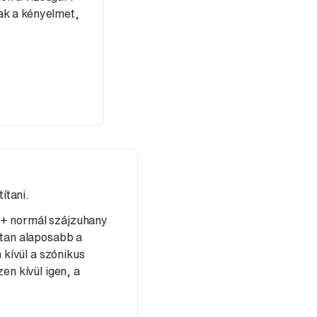
ak a kényelmet,
títani.
e+ normál szájzuhany
ltan alaposabb a
 kívül a szónikus
en kívül igen, a