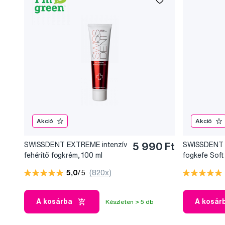
Akció
Akció
SWISSDENT EXTREME intenzív
5 990 Ft
SWISSDENT
fehérítő fogkrém, 100 ml
fogkefe Soft 
MORITZ
5,0
/5
(820x)
A kosárba
A kosár
Készleten > 5 db