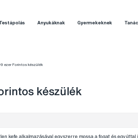
Testápolás
Anyukáknak
Gyermekeknek
Taná
9 ezer Forintos készülék
orintos készülék
n kefe alkalmazásával egyszerre mossa a fogat és egyúttal j