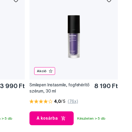
Akció
3 990 Ft
Smilepen Instasmile, fogfehérítő
8 190 Ft
szérum, 30 ml
4,0
/5
(76x)
A kosárba
 > 5 db
Készleten > 5 db