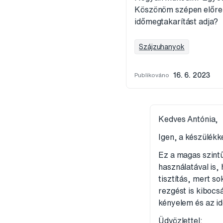
Köszönöm szépen előre i
időmegtakarítást adja?
Szájzuhanyok
Publikováno
16. 6. 2023
Kedves Antónia,
Igen, a készülékke
Ez a magas szint
használatával is,
tisztítás, mert so
rezgést is kibocsá
kényelem és az id
Üdvözlettel: