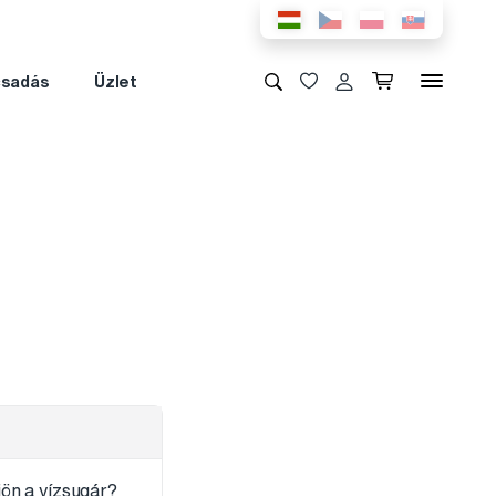
csadás
Üzlet
ön a vízsugár?