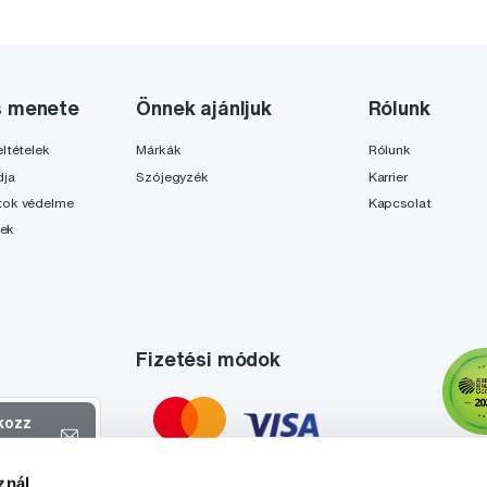
s menete
Önnek ajánljuk
Rólunk
ltételek
Márkák
Rólunk
dja
Szójegyzék
Karrier
tok védelme
Kapcsolat
lek
Fizetési módok
tkozz
el
znál