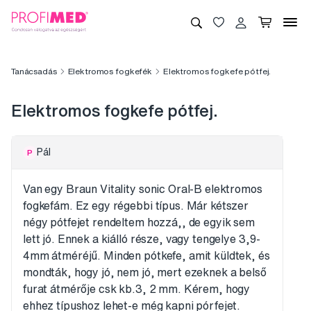
Tanácsadás
Elektromos fogkefék
Elektromos fogkefe pótfej.
Elektromos fogkefe pótfej.
Pál
P
Van egy Braun Vitality sonic Oral-B elektromos
fogkefám. Ez egy régebbi típus. Már kétszer
négy pótfejet rendeltem hozzá,, de egyik sem
lett jó. Ennek a kiálló része, vagy tengelye 3,9-
4mm átméréjű. Minden pótkefe, amit küldtek, és
mondták, hogy jó, nem jó, mert ezeknek a belső
furat átmérője csk kb.3, 2 mm. Kérem, hogy
ehhez típushoz lehet-e még kapni pórfejet.