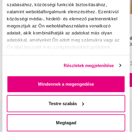
szabásához, közösségi funkciók biztosításához,
valamint weboldalforgalmunk elemzéséhez. Ezenkívül
közösségi média-, hirdető- és elemező partnereinkkel
megosztjuk az Ön weboldalhasználatra vonatkozó
Akció
Akció
adatait, akik kombinálhatják az adatokat más olyan
SWISSDENT EXTREME intenzív fehérítő
SWISSDENT WHITENIN
adatokkal, amelyeket Ön adott meg számukra vagy az
fogkrém, 100 ml
(2+1 ingyen) - ST. M
Ön által használt más szolgáltatásokból gyűjtöttek.
5 990 Ft
3 990 Ft
5,0
/5
(820x)
5,0
/5
(
Részletek megjelenítése
A kosárba
A kosárba
Készleten > 5 db
Mindennek a megengedése
Testre szabás
Megtagad