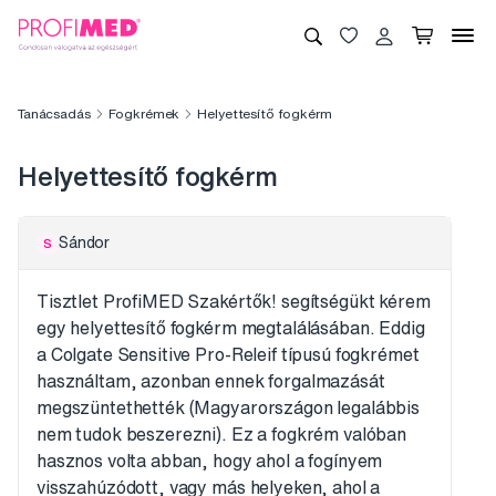
Tanácsadás
Fogkrémek
Helyettesítő fogkérm
Helyettesítő fogkérm
Sándor
S
Tisztlet ProfiMED Szakértők! segítségükt kérem
egy helyettesítő fogkérm megtalálásában. Eddig
a Colgate Sensitive Pro-Releif típusú fogkrémet
használtam, azonban ennek forgalmazását
megszüntethették (Magyarországon legalábbis
nem tudok beszerezni). Ez a fogkrém valóban
hasznos volta abban, hogy ahol a fogínyem
visszahúzódott, vagy más helyeken, ahol a