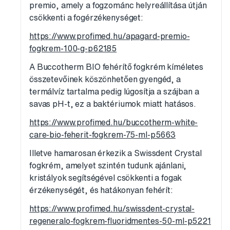
premio, amely a fogzománc helyreállítása útján
csökkenti a fogérzékenységet:
https://www.profimed.hu/apagard-premio-
fogkrem-100-g-p62185
A Buccotherm BIO fehérítő fogkrém kíméletes
összetevőinek köszönhetően gyengéd, a
termálvíz tartalma pedig lúgosítja a szájban a
savas pH-t, ez a baktériumok miatt hatásos.
https://www.profimed.hu/buccotherm-white-
care-bio-feherit-fogkrem-75-ml-p5663
Illetve hamarosan érkezik a Swissdent Crystal
fogkrém, amelyet szintén tudunk ajánlani,
kristályok segítségével csökkenti a fogak
érzékenységét, és hatákonyan fehérít:
https://www.profimed.hu/swissdent-crystal-
regeneralo-fogkrem-fluoridmentes-50-ml-p5221