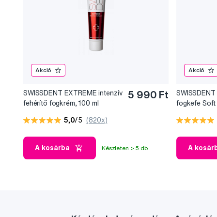
Akció
Akció
SWISSDENT EXTREME intenzív
5 990 Ft
SWISSDENT
fehérítő fogkrém, 100 ml
fogkefe Soft 
MORITZ
5,0
/5
(820x)
A kosárba
A kosár
Készleten > 5 db