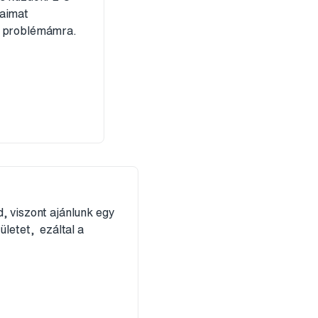
gaimat
 a problémámra.
, viszont ajánlunk egy
ületet, ezáltal a