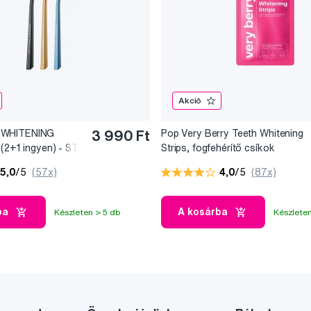
Akció
 WHITENING
3 990 Ft
Pop Very Berry Teeth Whitening
(2+1 ingyen) - ST.
Strips, fogfehérítő csíkok
(7x2 db)
5,0
/5
(57x)
4,0
/5
(87x)
ba
A kosárba
Készleten > 5 db
Készleten