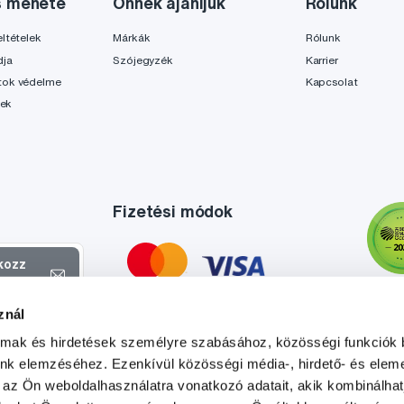
s menete
Önnek ajánljuk
Rólunk
ltételek
Márkák
Rólunk
dja
Szójegyzék
Karrier
tok védelme
Kapcsolat
lek
Fizetési módok
tkozz
el
znál
atokról és
almak és hirdetések személyre szabásához, közösségi funkciók 
l
.
unk elemzéséhez. Ezenkívül közösségi média-, hirdető- és elem
 az Ön weboldalhasználatra vonatkozó adatait, akik kombinálhat