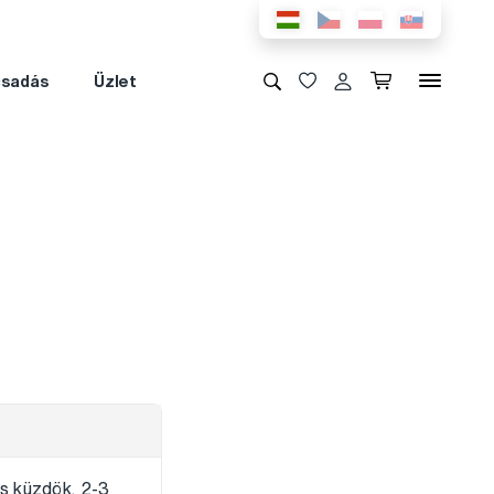
csadás
Üzlet
is küzdök. 2-3