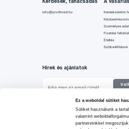
Kérdések, tanácsadás
A vásárlá
info@profimed.hu
Kereskedelmi fe
Kézbesítés mó
Személyes ada
Fizetési feltéte
Elállás
Sütibeállítások
Hírek és ajánlatok
Ira
f
Ez a weboldal sütiket has
Szeretnék tájékoztatást kapni a hírekről és ajánl
Sütiket használunk a tart
egyetértek a személyes
adataim feldolgozásáva
valamint weboldalforgalm
partnereinkkel megosztjuk