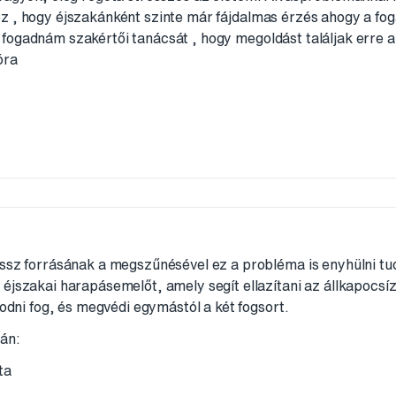
z , hogy éjszakánként szinte már fájdalmas érzés ahogy a fo
fogadnám szakértői tanácsát , hogy megoldást találjak erre
óra
ssz forrásának a megszűnésével ez a probléma is enyhülni tud
éjszakai harapásemelőt, amely segít ellazítani az állkapocsíz
podni fog, és megvédi egymástól a két fogsort.
án:
ta