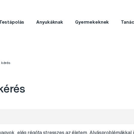
Testápolás
Anyukáknak
Gyermekeknek
Taná
 kérés
kérés
 vagyok, elég régóta stresszes az életem. Alvásproblémákkal 