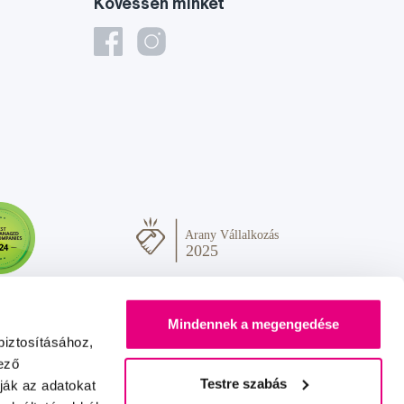
Kövessen minket
Mindennek a megengedése
biztosításához,
ező
Testre szabás
ják az adatokat