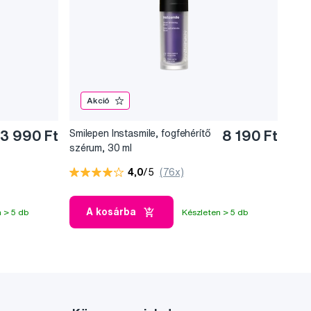
Akció
3 990 Ft
Smilepen Instasmile, fogfehérítő
8 190 Ft
szérum, 30 ml
4,0
/5
(76x)
A kosárba
 > 5 db
Készleten > 5 db