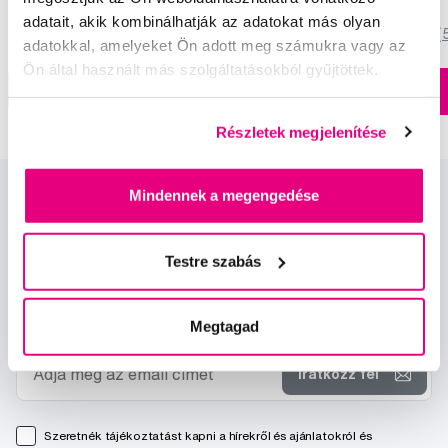
adatait, akik kombinálhatják az adatokat más olyan
5,0
/5
(820x)
5,0
/5
(
adatokkal, amelyeket Ön adott meg számukra vagy az
Ön által használt más szolgáltatásokból gyűjtöttek.
A kosárba
A kosárba
Készleten > 5 db
Részletek megjelenítése
Mindennek a megengedése
Testre szabás
Hírek és ajánlatok
Megtagad
Iratkozz fel
Szeretnék tájékoztatást kapni a hírekről és ajánlatokról és