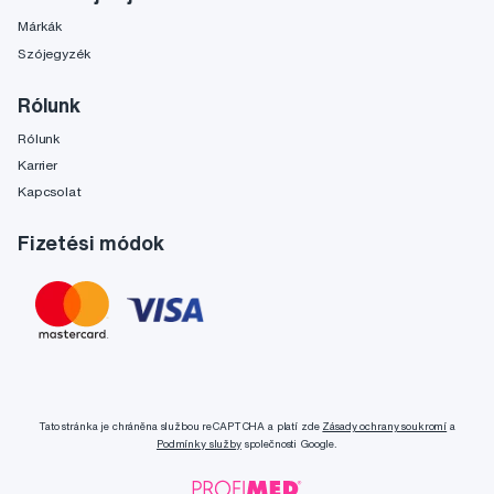
Márkák
Szójegyzék
Rólunk
Rólunk
Karrier
Kapcsolat
Fizetési módok
Tato stránka je chráněna službou reCAPTCHA a platí zde
Zásady ochrany soukromí
a
Podmínky služby
společnosti Google.