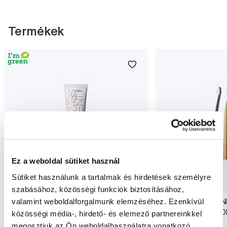
Termékek
Ez a weboldal sütiket használ
Sütiket használunk a tartalmak és hirdetések személyre
Akció
Akció
szabásához, közösségi funkciók biztosításához,
valamint weboldalforgalmunk elemzéséhez. Ezenkívül
SWISSDENT EXTREME intenzív fehérítő
SWISSDENT WHITENIN
fogkrém, 100 ml
(2+1 ingyen) - ST. M
közösségi média-, hirdető- és elemező partnereinkkel
5 990 Ft
3 990 Ft
megosztjuk az Ön weboldalhasználatra vonatkozó