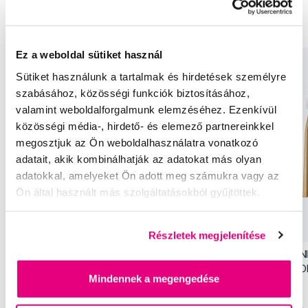
Termékek
Ez a weboldal sütiket használ
Sütiket használunk a tartalmak és hirdetések személyre
szabásához, közösségi funkciók biztosításához,
valamint weboldalforgalmunk elemzéséhez. Ezenkívül
közösségi média-, hirdető- és elemező partnereinkkel
megosztjuk az Ön weboldalhasználatra vonatkozó
adatait, akik kombinálhatják az adatokat más olyan
adatokkal, amelyeket Ön adott meg számukra vagy az
Ön által használt más szolgáltatásokból gyűjtöttek.
Akció
Akció
Részletek megjelenítése
SWISSDENT EXTREME intenzív fehérítő
SWISSDENT WHITENIN
fogkrém, 100 ml
(2+1 ingyen) - ST. M
Mindennek a megengedése
5 990 Ft
3 990 Ft