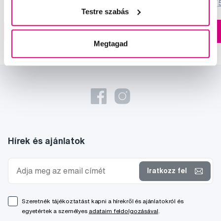
5,0
/5
(820x)
5,0
/5
(
Testre szabás
A kosárba
A kosárba
Készleten > 5 db
Megtagad
Hírek és ajánlatok
Iratkozz fel
Szeretnék tájékoztatást kapni a hírekről és ajánlatokról és
egyetértek a személyes
adataim feldolgozásával
.