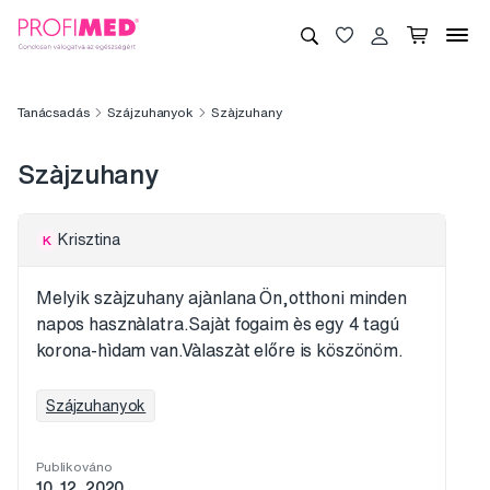
Tanácsadás
Szájzuhanyok
Szàjzuhany
Szàjzuhany
Krisztina
K
Melyik szàjzuhany ajànlana Ön,otthoni minden
napos hasznàlatra.Sajàt fogaim ès egy 4 tagú
korona-hìdam van.Vàlaszàt előre is köszönöm.
Szájzuhanyok
Publikováno
10. 12. 2020