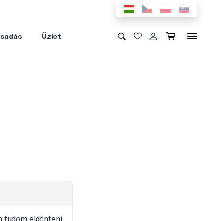
csadás
Üzlet
m tudom eldönteni