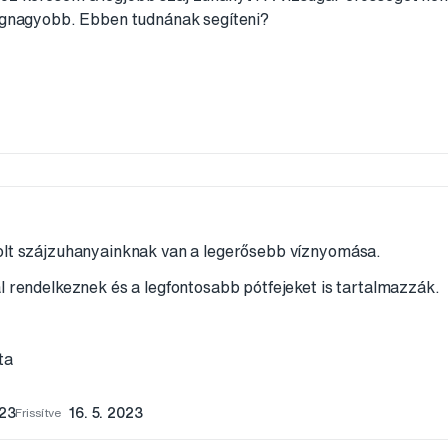
legnagyobb. Ebben tudnának segíteni?
olt szájzuhanyainknak van a legerősebb víznyomása.
l rendelkeznek és a legfontosabb pótfejeket is tartalmazzák.
ta
023
Frissítve
16. 5. 2023