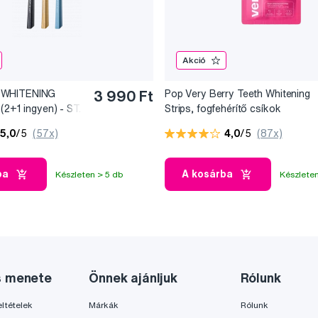
Akció
 WHITENING
3 990 Ft
Pop Very Berry Teeth Whitening
(2+1 ingyen) - ST.
Strips, fogfehérítő csíkok
(7x2 db)
5,0
/5
(57x)
4,0
/5
(87x)
ba
A kosárba
Készleten > 5 db
Készleten
s menete
Önnek ajánljuk
Rólunk
ltételek
Márkák
Rólunk