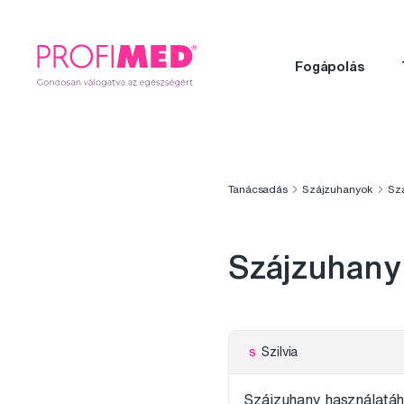
Fogápolás
Tanácsadás
Szájzuhanyok
Sz
Szájzuhany
Szilvia
S
Szájzuhany használatáho