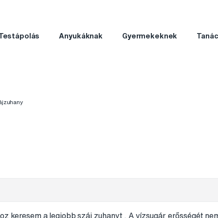
Testápolás
Anyukáknak
Gyermekeknek
Taná
ájzuhany
z keresem a legjobb száj zuhanyt . A vízsugár erősségét ne