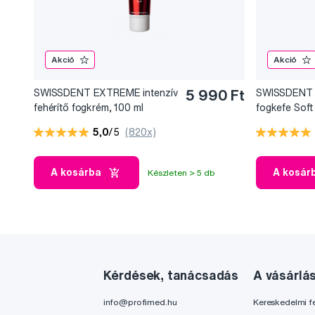
Akció
Akció
SWISSDENT EXTREME intenzív
5 990 Ft
SWISSDENT
fehérítő fogkrém, 100 ml
fogkefe Soft 
MORITZ
5,0
/5
(820x)
A kosárba
A kosár
Készleten > 5 db
Kérdések, tanácsadás
A vásárlá
info@profimed.hu
Kereskedelmi fe