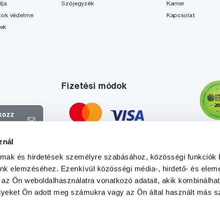
dja
Szójegyzék
Karrier
tok védelme
Kapcsolat
lek
Fizetési módok
tkozz
el
znál
atokról és
almak és hirdetések személyre szabásához, közösségi funkciók 
l
.
unk elemzéséhez. Ezenkívül közösségi média-, hirdető- és elem
 az Ön weboldalhasználatra vonatkozó adatait, akik kombinálhat
yeket Ön adott meg számukra vagy az Ön által használt más sz
Tato stránka je chráněna službou reCAPTCHA a platí zde
Zásady ochrany soukromí
a
Podmínky služby
společnosti Google.