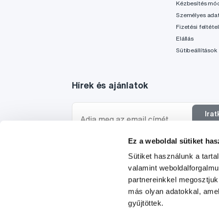
Kézbesítés mó
Személyes ada
Fizetési feltéte
Elállás
Sütibeállítások
Hírek és ajánlatok
Ira
f
Ez a weboldal sütiket has
Szeretnék tájékoztatást kapni a hírekről és ajánl
Sütiket használunk a tart
egyetértek a személyes
adataim feldolgozásáva
valamint weboldalforgalm
partnereinkkel megosztjuk
más olyan adatokkal, amel
gyűjtöttek.
© 1997-2026