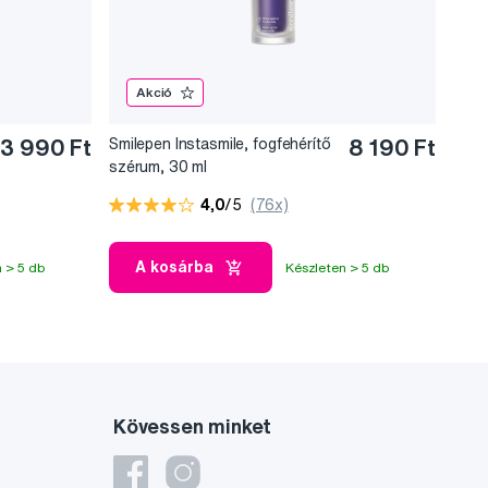
Akció
3 990 Ft
Smilepen Instasmile, fogfehérítő
8 190 Ft
szérum, 30 ml
4,0
/5
(76x)
A kosárba
 > 5 db
Készleten > 5 db
Kövessen minket