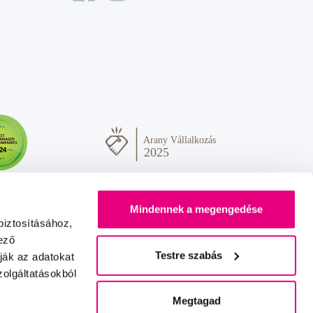
Mindennek a megengedése
biztosításához,
ező
Testre szabás
ják az adatokat
olgáltatásokból
Sok szeretettel Önnek
IZON
+
2FRESH
Megtagad