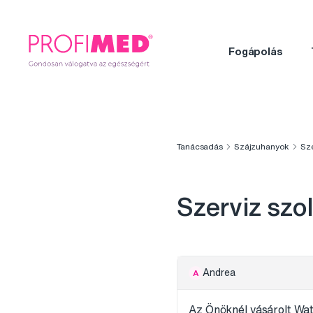
Fogápolás
Tanácsadás
Szájzuhanyok
Sze
Szerviz szo
Andrea
A
Az Önöknél vásárolt Watw