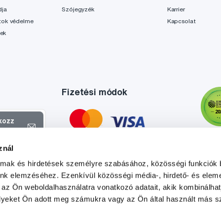
dja
Szójegyzék
Karrier
tok védelme
Kapcsolat
lek
Fizetési módok
tkozz
el
znál
atokról és
almak és hirdetések személyre szabásához, közösségi funkciók 
l
.
unk elemzéséhez. Ezenkívül közösségi média-, hirdető- és elem
 az Ön weboldalhasználatra vonatkozó adatait, akik kombinálhat
yeket Ön adott meg számukra vagy az Ön által használt más sz
Tato stránka je chráněna službou reCAPTCHA a platí zde
Zásady ochrany soukromí
a
Podmínky služby
společnosti Google.