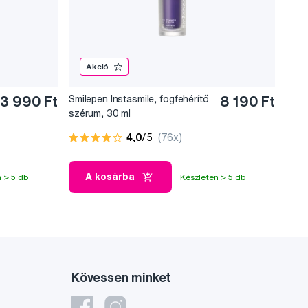
Akció
3 990 Ft
Smilepen Instasmile, fogfehérítő
8 190 Ft
szérum, 30 ml
4,0
/5
(76x)
A kosárba
 > 5 db
Készleten > 5 db
Kövessen minket