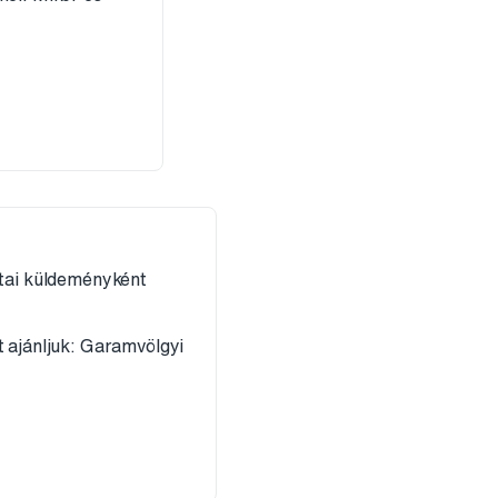
stai küldeményként
t ajánljuk: Garamvölgyi