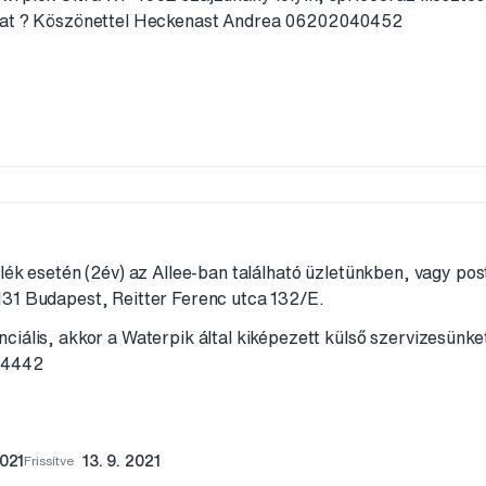
kat ? Köszönettel Heckenast Andrea 06202040452
lék esetén (2év) az Allee-ban található üzletünkben, vagy po
31 Budapest, Reitter Ferenc utca 132/E.
iális, akkor a Waterpik által kiképezett külső szervizesünke
04442
2021
Frissítve
13. 9. 2021