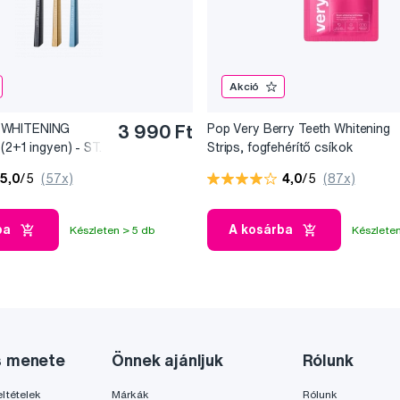
Akció
 WHITENING
3 990 Ft
Pop Very Berry Teeth Whitening
(2+1 ingyen) - ST.
Strips, fogfehérítő csíkok
(7x2 db)
5,0
/5
(57x)
4,0
/5
(87x)
ba
A kosárba
Készleten > 5 db
Készleten
s menete
Önnek ajánljuk
Rólunk
ltételek
Márkák
Rólunk