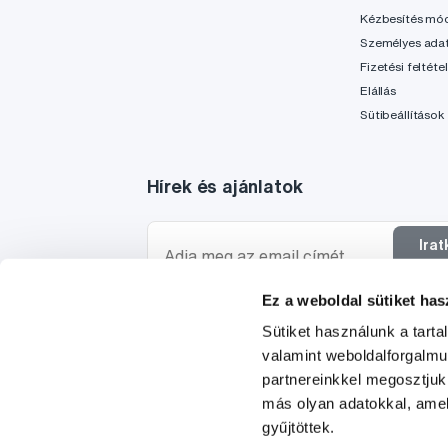
Kézbesítés mó
Személyes ada
Fizetési feltéte
Elállás
Sütibeállítások
Hírek és ajánlatok
Ira
f
Ez a weboldal sütiket has
Szeretnék tájékoztatást kapni a hírekről és ajánl
Sütiket használunk a tart
egyetértek a személyes
adataim feldolgozásáva
valamint weboldalforgalm
partnereinkkel megosztjuk
más olyan adatokkal, amel
gyűjtöttek.
© 1997-2026