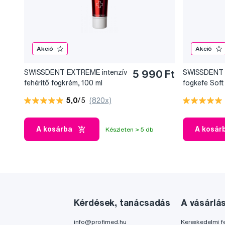
Akció
Akció
SWISSDENT EXTREME intenzív
5 990 Ft
SWISSDENT
fehérítő fogkrém, 100 ml
fogkefe Soft 
MORITZ
5,0
/5
(820x)
A kosárba
A kosár
Készleten > 5 db
Kérdések, tanácsadás
A vásárlá
info@profimed.hu
Kereskedelmi fe