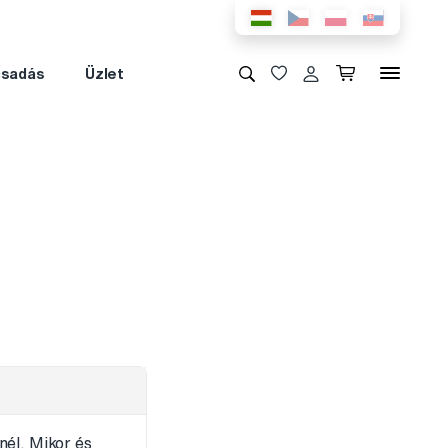
csadás
Üzlet
nél. Mikor és