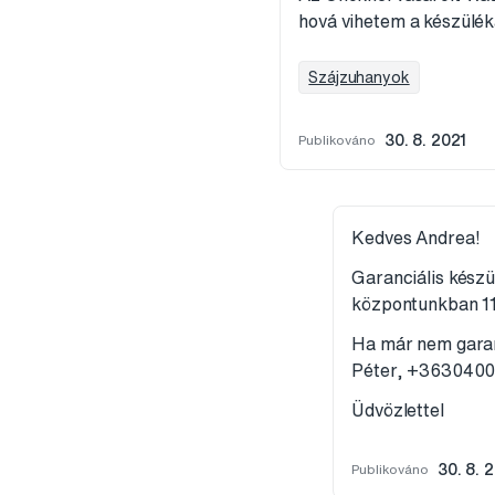
hová vihetem a készülé
Szájzuhanyok
Publikováno
30. 8. 2021
Kedves Andrea!
Garanciális készü
központunkban 11
Ha már nem garanc
Péter, +363040
Üdvözlettel
Publikováno
30. 8. 