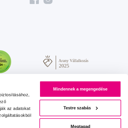
Mindennek a megengedése
biztosításához,
ező
Testre szabás
ják az adatokat
olgáltatásokból
Sok szeretettel Önnek
IZON
+
2FRESH
Megtagad