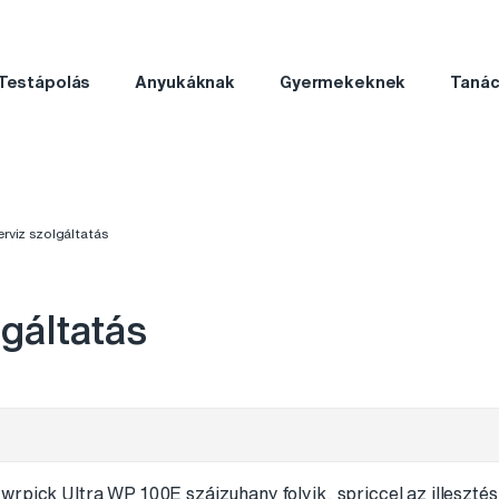
Testápolás
Anyukáknak
Gyermekeknek
Taná
rviz szolgáltatás
lgáltatás
rpick Ultra WP 100E szájzuhany folyik, spriccel az illesztés