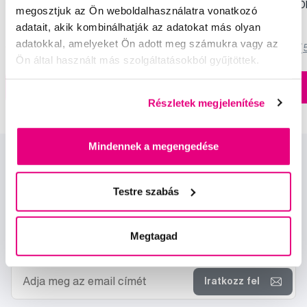
fogkrém, 100 ml
(2+1 ingyen) - ST. M
megosztjuk az Ön weboldalhasználatra vonatkozó
5 990 Ft
3 990 Ft
adatait, akik kombinálhatják az adatokat más olyan
adatokkal, amelyeket Ön adott meg számukra vagy az
5,0
/5
(820x)
5,0
/5
(
Ön által használt más szolgáltatásokból gyűjtöttek.
A kosárba
A kosárba
Készleten > 5 db
Részletek megjelenítése
Mindennek a megengedése
Testre szabás
Megtagad
Hírek és ajánlatok
Iratkozz fel