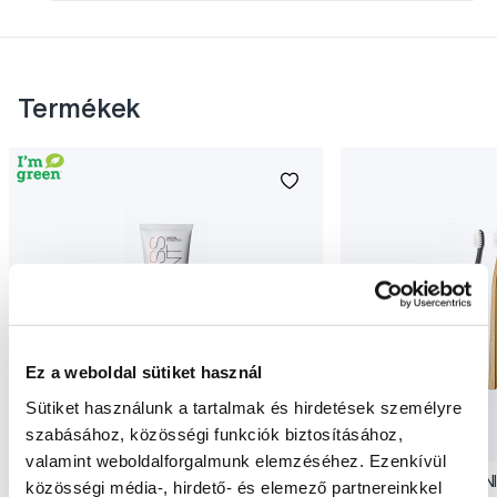
Termékek
Ez a weboldal sütiket használ
Sütiket használunk a tartalmak és hirdetések személyre
szabásához, közösségi funkciók biztosításához,
Akció
Akció
valamint weboldalforgalmunk elemzéséhez. Ezenkívül
SWISSDENT EXTREME intenzív fehérítő
SWISSDENT WHITENIN
közösségi média-, hirdető- és elemező partnereinkkel