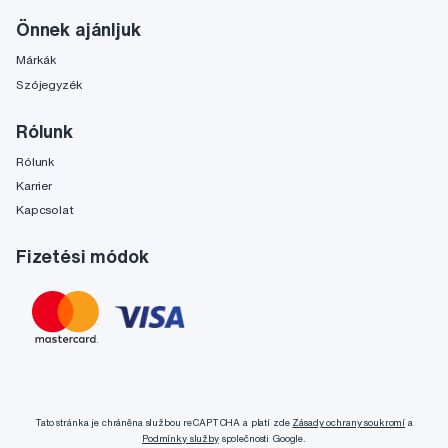
Önnek ajánljuk
Márkák
Szójegyzék
Rólunk
Rólunk
Karrier
Kapcsolat
Fizetési módok
Tato stránka je chráněna službou reCAPTCHA a platí zde
Zásady ochrany soukromí
a
Podmínky služby
společnosti Google.