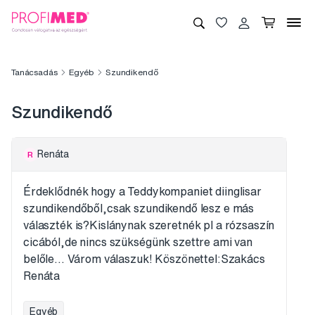
Tanácsadás
Egyéb
Szundikendő
Szundikendő
Renáta
R
Érdeklődnék hogy a Teddykompaniet diinglisar
szundikendőből,csak szundikendő lesz e más
választék is?Kislánynak szeretnék pl a rózsaszín
cicából,de nincs szükségünk szettre ami van
belőle... Várom válaszuk! Köszönettel:Szakács
Renáta
Egyéb