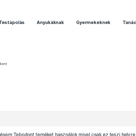
Testápolás
Anyukáknak
Gyermekeknek
Taná
dont
désem:Tebodont teméket használok mivel csak ez teszi helyre