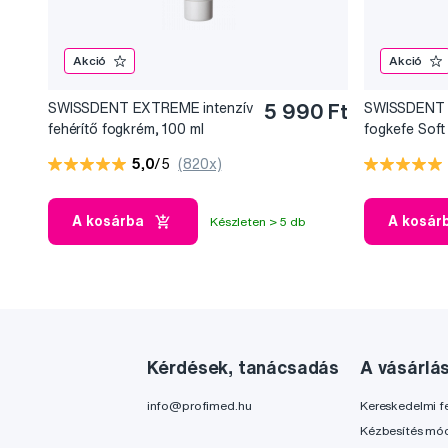
Akció
Akció
SWISSDENT EXTREME intenzív
5 990 Ft
SWISSDENT
fehérítő fogkrém, 100 ml
fogkefe Soft 
MORITZ
5,0
/5
(820x)
A kosárba
A kosár
Készleten > 5 db
Kérdések, tanácsadás
A vásárlá
info@profimed.hu
Kereskedelmi fe
Kézbesítés mó