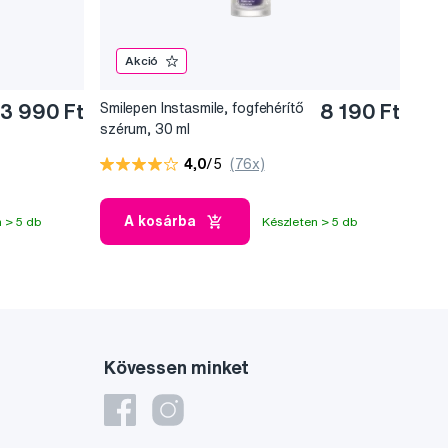
Akció
3 990 Ft
Smilepen Instasmile, fogfehérítő
8 190 Ft
szérum, 30 ml
4,0
/5
(76x)
A kosárba
 > 5 db
Készleten > 5 db
Kövessen minket