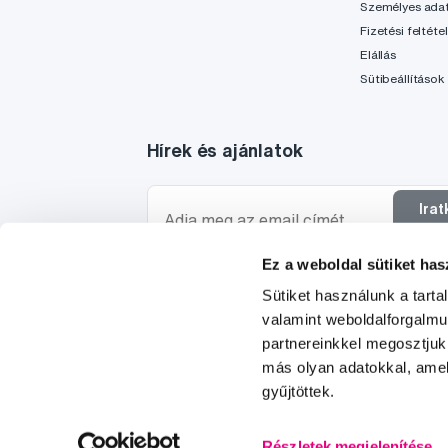
Személyes ada
Fizetési feltéte
Elállás
Sütibeállítások
Hírek és ajánlatok
Ira
f
Ez a weboldal sütiket has
Szeretnék tájékoztatást kapni a hírekről és ajánl
Sütiket használunk a tart
egyetértek a személyes
adataim feldolgozásáva
valamint weboldalforgalm
partnereinkkel megosztjuk
más olyan adatokkal, amel
gyűjtöttek.
© 1997-2026
Részletek megjelenítése