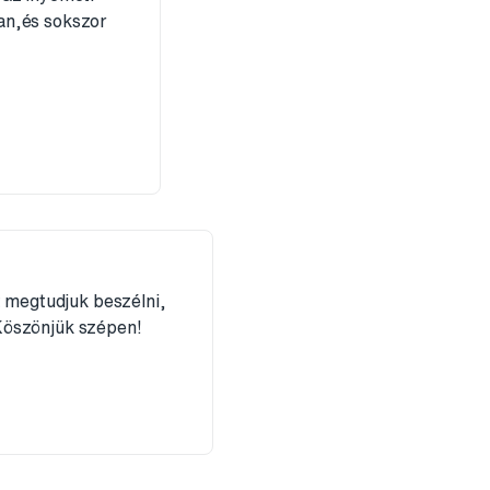
an,és sokszor
t megtudjuk beszélni,
Köszönjük szépen!