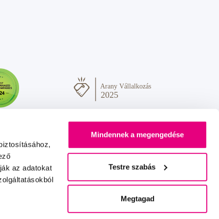
Mindennek a megengedése
biztosításához,
ező
Testre szabás
ják az adatokat
olgáltatásokból
Sok szeretettel Önnek
IZON
+
2FRESH
Megtagad