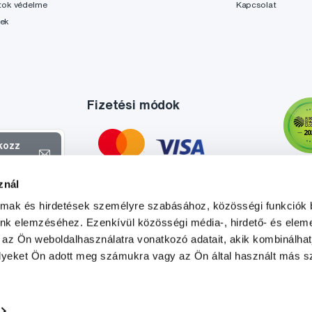
tok védelme
Kapcsolat
lek
Fizetési módok
tkozz
el
znál
atokról és
almak és hirdetések személyre szabásához, közösségi funkciók 
l
.
unk elemzéséhez. Ezenkívül közösségi média-, hirdető- és elem
 az Ön weboldalhasználatra vonatkozó adatait, akik kombinálhat
yeket Ön adott meg számukra vagy az Ön által használt más sz
Tato stránka je chráněna službou reCAPTCHA a platí zde
Zásady ochrany soukromí
a
Podmínky služby
společnosti Google.