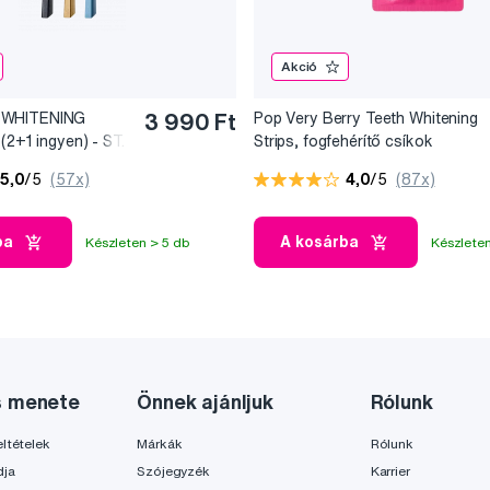
Akció
 WHITENING
3 990 Ft
Pop Very Berry Teeth Whitening
(2+1 ingyen) - ST.
Strips, fogfehérítő csíkok
(7x2 db)
5,0
/5
(57x)
4,0
/5
(87x)
ba
A kosárba
Készleten > 5 db
Készleten
s menete
Önnek ajánljuk
Rólunk
ltételek
Márkák
Rólunk
dja
Szójegyzék
Karrier