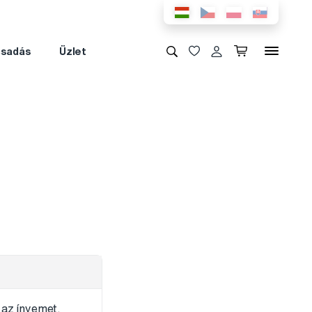
csadás
Üzlet
 az ínyemet.