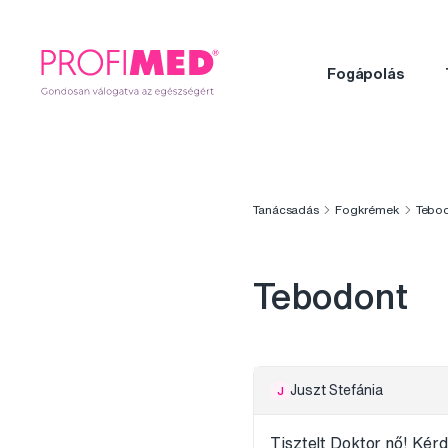
Fogápolás
Tanácsadás
Fogkrémek
Tebo
Tebodont
Juszt Stefánia
J
Tisztelt Doktor nő! Kér