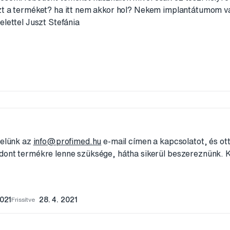
zt a terméket? ha itt nem akkor hol? Nekem implantátumom v
elettel Juszt Stefánia
velünk az
info@profimed.hu
e-mail címen a kapcsolatot, és ot
dont termékre lenne szüksége, hátha sikerül beszereznünk. 
2021
Frissítve
28. 4. 2021