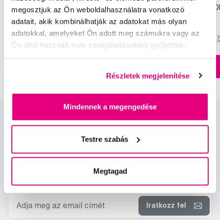
fogkrém, 100 ml
(2+1 ingyen) - ST. M
megosztjuk az Ön weboldalhasználatra vonatkozó
5 990 Ft
3 990 Ft
adatait, akik kombinálhatják az adatokat más olyan
adatokkal, amelyeket Ön adott meg számukra vagy az
5,0
/5
(820x)
5,0
/5
(
Ön által használt más szolgáltatásokból gyűjtöttek.
A kosárba
A kosárba
Készleten > 5 db
Részletek megjelenítése
Mindennek a megengedése
Testre szabás
Megtagad
Hírek és ajánlatok
Iratkozz fel