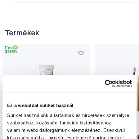
Termékek
Ez a weboldal sütiket használ
Sütiket használunk a tartalmak és hirdetések személyre
szabásához, közösségi funkciók biztosításához,
Akció
Akció
valamint weboldalforgalmunk elemzéséhez. Ezenkívül
közösségi média-, hirdető- és elemező partnereinkkel
SWISSDENT EXTREME intenzív fehérítő
SWISSDENT WHITENIN