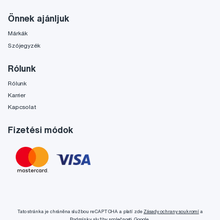
Önnek ajánljuk
Márkák
Szójegyzék
Rólunk
Rólunk
Karrier
Kapcsolat
Fizetési módok
Tato stránka je chráněna službou reCAPTCHA a platí zde
Zásady ochrany soukromí
a
Podmínky služby
společnosti Google.