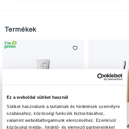
Termékek
Ez a weboldal sütiket használ
Sütiket használunk a tartalmak és hirdetések személyre
szabásához, közösségi funkciók biztosításához,
Akció
Akció
valamint weboldalforgalmunk elemzéséhez. Ezenkívül
SWISSDENT EXTREME intenzív fehérítő
SWISSDENT WHITENIN
közösségi média-, hirdető- és elemező partnereinkkel