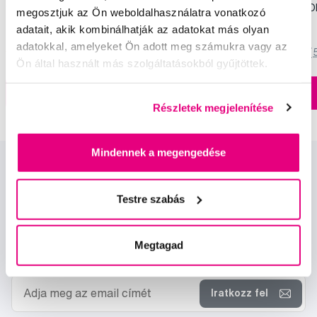
fogkrém, 100 ml
(2+1 ingyen) - ST. M
megosztjuk az Ön weboldalhasználatra vonatkozó
5 990 Ft
3 990 Ft
adatait, akik kombinálhatják az adatokat más olyan
adatokkal, amelyeket Ön adott meg számukra vagy az
5,0
/5
(820x)
5,0
/5
(
Ön által használt más szolgáltatásokból gyűjtöttek.
A kosárba
A kosárba
Készleten > 5 db
Részletek megjelenítése
Mindennek a megengedése
Testre szabás
Megtagad
Hírek és ajánlatok
Iratkozz fel