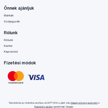
Önnek ajánljuk
Márkák
Szójegyzék
Rólunk
Rólunk
Karrier
Kapcsolat
Fizetési módok
Tato stránka je chráněna službou reCAPTCHA a platí zde
Zásady ochrany soukromí
a
Podmínky služby
společnosti Google.