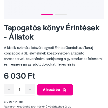
Tapogatós könyv Érintések
- Állatok
A kicsik számára készült egyedi ÉrintsdGondolkozzTanulj
koncepció a 3D elemeknek köszönhetően a tapintó
érzékszervek bevonásával tanítja meg a gyermekeket felismerni
és megnevezni az adott dolgokat.
Teljes leírás
6 030 Ft
A kosárba
6 030 Ft/1 db
Raktáron webáruházból történő vásárláshoz 2 db