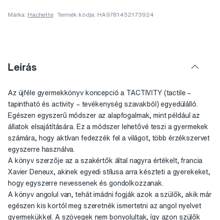
Márka:
Hachette
Termék kódja: HA9781452173924
Leírás
Az újféle gyermekkönyv koncepció a TACTIVITY (tactile –
tapintható és activity – tevékenység szavakból) egyedülálló.
Egészen egyszerű módszer az alapfogalmak, mint például az
állatok elsajátítására. Ez a módszer lehetővé teszi a gyermekek
számára, hogy aktívan fedezzék fel a világot, több érzékszervet
egyszerre használva.
A könyv szerzője az a szakértők által nagyra értékelt, francia
Xavier Deneux, akinek egyedi stílusa arra készteti a gyerekeket,
hogy egyszerre nevessenek és gondolkozzanak.
A könyv angolul van, tehát imádni fogják azok a szülők, akik már
egészen kis kortól meg szeretnék ismertetni az angol nyelvet
gyermekükkel. A szövegek nem bonyolultak, így azon szülők