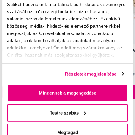
Sütiket használunk a tartalmak és hirdetések személyre
szabásához, közösségi funkciók biztosításához,
valamint weboldalforgalmunk elemzéséhez. Ezenkívül
közösségi média-, hirdető- és elemező partnereinkkel
megosztjuk az Ön weboldalhasználatra vonatkozó
adatait, akik kombinálhatják az adatokat más olyan
adatokkal, amelyeket Ön adott meg számukra vagy az
Buccotherm BIO Masszázs Gél az első
Frida Baby NoseFrida
Ön által használt más szolgáltatásokból gyűjtöttek.
fogakra, 50 ml
1 490 Ft
2 990 Ft
Részletek megjelenítése
5,0
/5
(182x)
4,5
/5
(
A kosárba
A kosárba
Készleten > 5 db
Mindennek a megengedése
Testre szabás
Segítünk
Megtagad