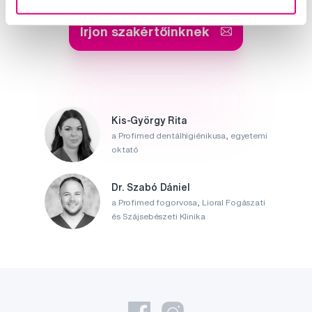
Írjon szakértőinknek
Kis-György Rita
a Profimed dentálhigiénikusa, egyetemi
oktató
Dr. Szabó Dániel
a Profimed fogorvosa, Lioral Fogászati
és Szájsebészeti Klinika