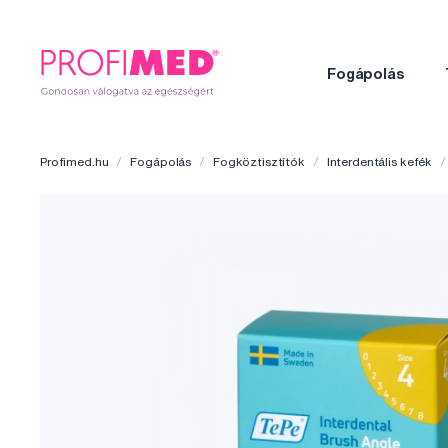
Fogápolás
Profimed.hu
Fogápolás
Fogköztisztítók
Interdentális kefék