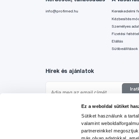
info@profimed.hu
Kereskedelmi fe
Kézbesítés mó
Személyes ada
Fizetési feltéte
Elállás
Sütibeállítások
Hírek és ajánlatok
Ira
f
Ez a weboldal sütiket has
Szeretnék tájékoztatást kapni a hírekről és ajánl
Sütiket használunk a tart
egyetértek a személyes
adataim feldolgozásáva
valamint weboldalforgalm
partnereinkkel megosztjuk
más olyan adatokkal, amel