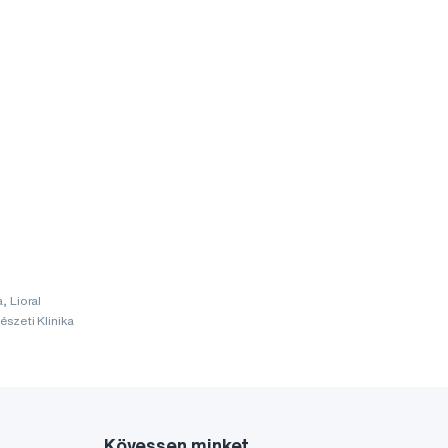
, Lioral
szeti Klinika
Kövessen minket