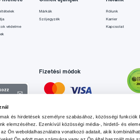
ltételek
Márkák
Rólunk
dja
Szójegyzék
Karrier
tok védelme
Kapcsolat
lek
Fizetési módok
tkozz
el
znál
atokról és
almak és hirdetések személyre szabásához, közösségi funkciók 
l
.
unk elemzéséhez. Ezenkívül közösségi média-, hirdető- és elem
 az Ön weboldalhasználatra vonatkozó adatait, akik kombinálhat
yeket Ön adott meg számukra vagy az Ön által használt más sz