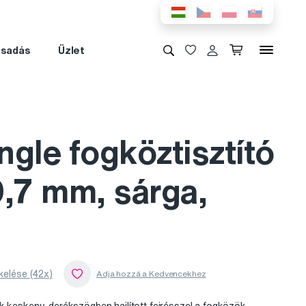
csadás
Üzlet
gle fogköztisztító
0,7 mm, sárga,
kelése (42x)