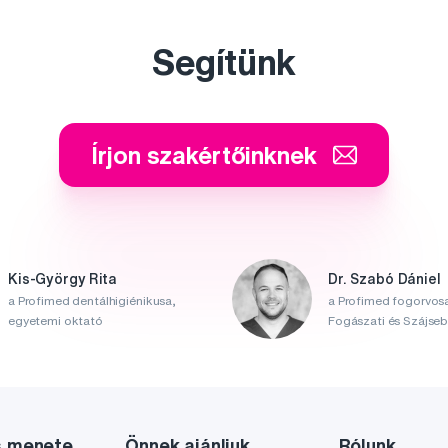
Segítünk
Írjon szakértőinknek
Kis-György Rita
Dr. Szabó Dániel
a Profimed dentálhigiénikusa,
a Profimed fogorvosa
egyetemi oktató
Fogászati és Szájsebé
s menete
Önnek ajánljuk
Rólunk