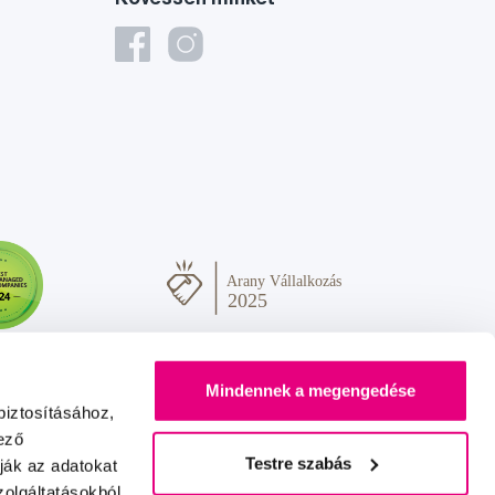
Mindennek a megengedése
biztosításához,
ező
Testre szabás
ják az adatokat
olgáltatásokból