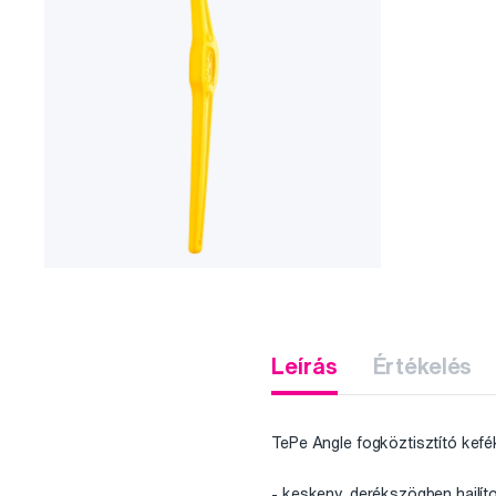
Leírás
Értékelés
TePe Angle fogköztisztító kefé
- keskeny, derékszögben hajlíto