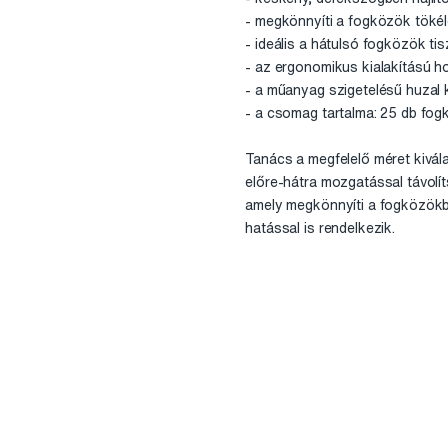
- megkönnyíti a fogközök tökéle
- ideális a hátulsó fogközök ti
- az ergonomikus kialakítású h
- a műanyag szigetelésű huzal 
- a csomag tartalma: 25 db fog
Tanács a megfelelő méret kivál
előre-hátra mozgatással távolít
amely megkönnyíti a fogközökbe
hatással is rendelkezik.