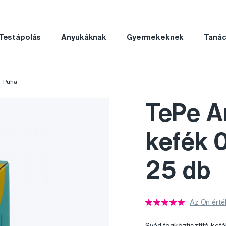
Testápolás
Anyukáknak
Gyermekeknek
Taná
Puha
TePe An
kefék 
25 db
Az Ön érté