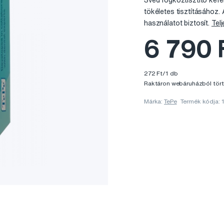
Svéd fogköztisztító kefé
tökéletes tisztításához.
használatot biztosít.
Telj
6 790 
272 Ft/1 db
Raktáron webáruházból tört
Márka:
TePe
Termék kódja: