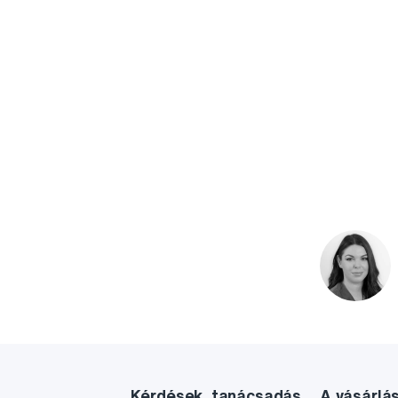
Kérdések, tanácsadás
A vásárlá