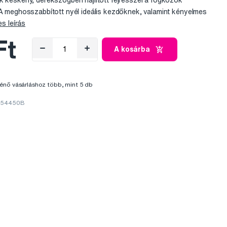
k keskeny, derékszögben hajlított fejrésszel a fogközök
 A meghosszabbított nyél ideális kezdőknek, valamint kényelmes
es leírás
Ft
A kosárba
énő vásárláshoz több, mint 5 db
 154450B