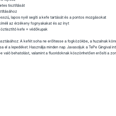
tes tisztítását
sztításához
osszú, lapos nyél segíti a kefe tartását és a pontos mozgásokat
kíméli az érzékeny fognyakakat és az ínyt
köztisztító kefe + védőkupak
asztásához: A kefét soha ne erőltesse a fogközökbe, a huzalnak könn
sa el a lepedéket. Használja minden nap. Javasoljuk a TePe Gingival int
 való behatolást, valamint a fluoridoknak köszönhetően erősíti a zom