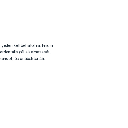
yedén kell behatolnia. Finom
erdentális gél alkalmazását,
áncot, és antibakteriális